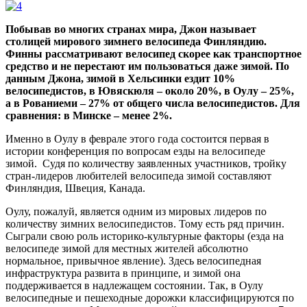
Побывав во многих странах мира, Джон называет
столицей мирового зимнего велосипеда Финляндию.
Финны рассматривают велосипед скорее как транспортное
средство и не перестают им пользоваться даже зимой. По
данным Джона, зимой в Хельсинки ездит 10%
велосипедистов, в Ювяскюля – около 20%, в Оулу – 25%,
а в Рованиеми – 27% от общего числа велосипедистов. Для
сравнения: в Минске – менее 2%.
Именно в Оулу в феврале этого года состоится первая в
истории конференция по вопросам езды на велосипеде
зимой. Судя по количеству заявленных участников, тройку
стран-лидеров любителей велосипеда зимой составляют
Финляндия, Швеция, Канада.
Оулу, пожалуй, является одним из мировых лидеров по
количеству зимних велосипедистов. Тому есть ряд причин.
Сыграли свою роль историко-культурные факторы (езда на
велосипеде зимой для местных жителей абсолютно
нормальное, привычное явление). Здесь велосипедная
инфраструктура развита в принципе, и зимой она
поддерживается в надлежащем состоянии. Так, в Оулу
велосипедные и пешеходные дорожки классифицируются по