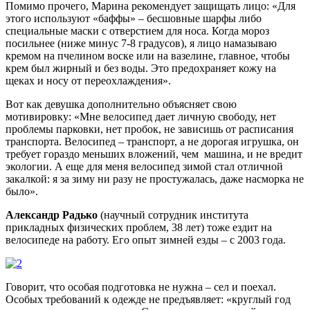
Помимо прочего, Марина рекомендует защищать лицо: «Для
этого используют «баффы» – бесшовные шарфы либо
специальные маски с отверстием для носа. Когда мороз
посильнее (ниже минус 7-8 градусов), я лицо намазываю
кремом на пчелином воске или на вазелине, главное, чтобы
крем был жирный и без воды. Это предохраняет кожу на
щеках и носу от переохлаждения».
Вот как девушка дополнительно объясняет свою
мотивировку: «Мне велосипед дает личную свободу, нет
проблемы парковки, нет пробок, не зависишь от расписания
транспорта. Велосипед – транспорт, а не дорогая игрушка, он
требует гораздо меньших вложений, чем машина, и не вредит
экологии. А еще для меня велосипед зимой стал отличной
закалкой: я за зиму ни разу не простужалась, даже насморка не
было».
Александр Радько
(научный сотрудник института
прикладных физических проблем, 38 лет) тоже ездит на
велосипеде на работу. Его опыт зимней езды – с 2003 года.
Говорит, что особая подготовка не нужна – сел и поехал.
Особых требований к одежде не предъявляет: «круглый год