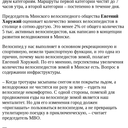
двум категориям. Маршруты первой категории чистят до 7
часов утра, а второй категории – постепенно в течение дня.
Председатель Минского велосипедного общества
Евгений
Хоружий
оценивает количество зимних велосипедистов в
столице в сотню-другую. Это менее 2% от общего количества
5 тыс. активных велосипедистов, как написано в концепции
развития велодвижения в Минске.
Велосипед у нас выполняет в основном рекреационную и
спортивную, нежели транспортную функции, и это одна из
причин, почему мало велосипедистов зимой, полагает
Евгений Хоружий. По его мнению, перспективы увеличения
количества велосипедистов зимой в Минске есть. Вопрос в
содержании инфраструктуры.
– Когда тротуары засыпаны снегом или покрыты льдом, а
велодорожки не чистятся ни разу за зиму – ездить на
велосипеде некомфортно. С одной стороны, помехой для
продвижения езды на велосипеде зимой является наш
менталитет. Но для его изменения город должен
«приглашать» пользоваться велосипедом, а не превращать
утилитарную поездку в приключенческую, – считает
председатель МВО.