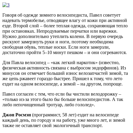
Говоря об одежде зимнего велосипедиста, Павел советует
надевать термобелье, отводящее влагу от кожи при активной
езде. Второй слой – более теплая одежда, сохраняющая тепло
при остановках. Непродуваемые перчатки или варежки.
Нужно дополнительно утеплить колени. В первую очередь
рискуют замерзнуть руки и ноги, поэтому необходима
свободная обувь, теплые носки. Если ноги замерзли,
достаточно пройти 5–10 минут пешком – и они согреваются.
Для Павла велосипед – «как легкий наркотик» (известно,
физическая активность связана с выбросом эндорфинов). Из
минусов он отмечает больший износ велозапчастей зимой, та
же цепь ржавеет гораздо быстрее. Пришел к тому, что лето
ездит на одном велосипеде, а зимой – на другом, попроще.
Павел согласен с тем, что если бы чистили велодорожку –
«только из-за этого было бы больше велосипедистов. А так
либо непочищенный тротуар, либо гололед».
Джон Росмэн
(программист, 58 лет) ездит на велосипеде
каждый день, по городу и на работу, уже много лет, и зимой
также не оставляет свой экологичный транспорт.