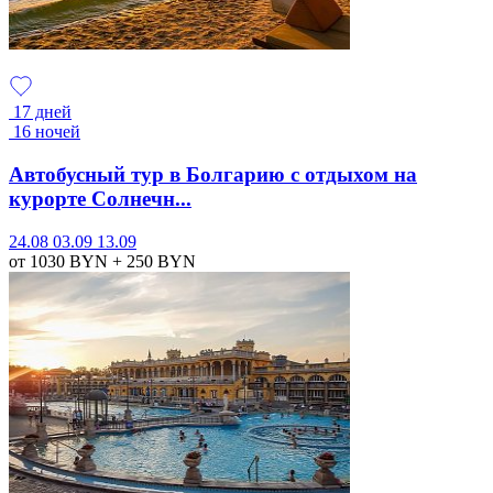
17 дней
16 ночей
Автобусный тур в Болгарию с отдыхом на
курорте Солнечн...
24.08
03.09
13.09
от 1030
BYN
+ 250
BYN