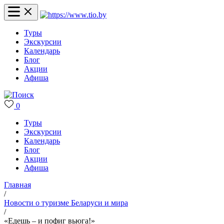
Туры
Экскурсии
Календарь
Блог
Акции
Афиша
0
Туры
Экскурсии
Календарь
Блог
Акции
Афиша
Главная
/
Новости о туризме Беларуси и мира
/
«Едешь – и пофиг вьюга!»