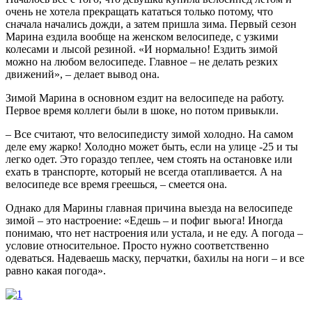
очень не хотела прекращать кататься только потому, что
сначала начались дожди, а затем пришла зима. Первый сезон
Марина ездила вообще на женском велосипеде, с узкими
колесами и лысой резиной. «И нормально! Ездить зимой
можно на любом велосипеде. Главное – не делать резких
движений», – делает вывод она.
Зимой Марина в основном ездит на велосипеде на работу.
Первое время коллеги были в шоке, но потом привыкли.
– Все считают, что велосипедисту зимой холодно. На самом
деле ему жарко! Холодно может быть, если на улице -25 и ты
легко одет. Это гораздо теплее, чем стоять на остановке или
ехать в транспорте, который не всегда отапливается. А на
велосипеде все время греешься, – смеется она.
Однако для Марины главная причина выезда на велосипеде
зимой – это настроение: «Едешь – и пофиг вьюга! Иногда
понимаю, что нет настроения или устала, и не еду. А погода –
условие относительное. Просто нужно соответственно
одеваться. Надеваешь маску, перчатки, бахилы на ноги – и все
равно какая погода».