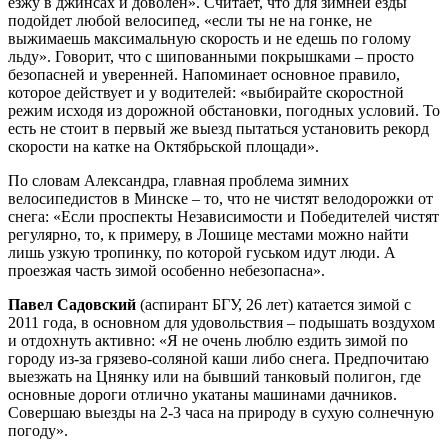
езжу в джинсах и доволен». Считает, что для зимней езды
подойдет любой велосипед, «если ты не на гонке, не
выжимаешь максимальную скорость и не едешь по голому
льду». Говорит, что с шипованными покрышками – просто
безопасней и уверенней. Напоминает основное правило,
которое действует и у водителей: «выбирайте скоростной
режим исходя из дорожной обстановки, погодных условий. То
есть не стоит в первый же выезд пытаться установить рекорд
скорости на катке на Октябрьской площади».
По словам Александра, главная проблема зимних
велосипедистов в Минске – то, что не чистят велодорожки от
снега: «Если проспекты Независимости и Победителей чистят
регулярно, то, к примеру, в Лошице местами можно найти
лишь узкую тропинку, по которой гуськом идут люди. А
проезжая часть зимой особенно небезопасна».
Павел Садовский
(аспирант БГУ, 26 лет) катается зимой с
2011 года, в основном для удовольствия – подышать воздухом
и отдохнуть активно: «Я не очень люблю ездить зимой по
городу из-за грязево-соляной каши либо снега. Предпочитаю
выезжать на Цнянку или на бывший танковый полигон, где
основные дороги отлично укатаны машинами дачников.
Совершаю выезды на 2-3 часа на природу в сухую солнечную
погоду».