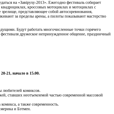
даться на «Завiруху-2013». Ежегодно фестиваль собирает
а квадроциклах, кроссовых мотоциклах и мотоциклах с
е зрелище, представляющее собой автосоревнования,
кивают за пределы арены, а пилоты показывают мастерство
едущими. Будут работать многочисленные точки горячего
в фестиваля дружеское непринужденное общение, праздничный
 20-21, начало в 15.00.
ды любителей комиксов.
нажей, ставших неотъемлемой частью современной массовой
 комикса, а также современность.
Америка и Бэтмен.