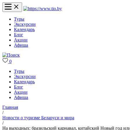
Туры
Экскурсии
Календарь
Блог
Акции
Афиша
0
Туры
Экскурсии
Календарь
Блог
Акции
Афиша
Главная
/
Новости о туризме Беларуси и мира
/
На выходных: бразильский карнавал, китайский Новый год ил