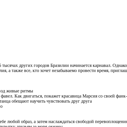
м 5 тысячах других городов Бразилии начинается карнавал. Однак
лия, а также все, кто хочет незабываемо провести время, приглаш
 под живые ритмы
 фавел. Как двигаться, покажет красавица Марсия со своей фанк
танца обещают научить чувствовать друг друга
во
бе любой образ, а затем наслаждаться свободой перевоплощения.
ткрытку друзьям за моря-океаны.