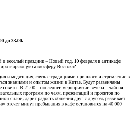
0 до 23.00.
ий и веселый праздник – Новый год. 10 февраля в антикафе
умиротворяющую атмосферу Востока?
ация и медитация, связь с традициями прошлого и стремление в
ться знаниями и опытом жизни в Китае. Будут развенчаны
е советы. В 21.00 – последнее мероприятие вечера – чайная
овательных программ по чаям, презентаций и проектов по
ной силой, дарит радость общения друг с другом, развивает
ов» отсчет минут пребывания в кафе остановится на 40 000