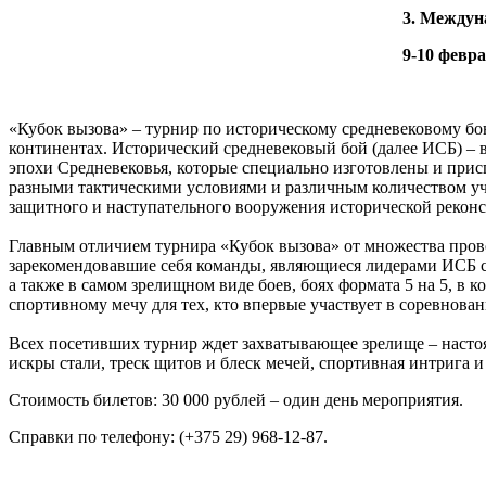
3. Междун
9-10 февра
«Кубок вызова» – турнир по историческому средневековому б
континентах. Исторический средневековый бой (далее ИСБ) – 
эпохи Средневековья, которые специально изготовлены и прис
разными тактическими условиями и различным количеством уч
защитного и наступательного вооружения исторической рекон
Главным отличием турнира «Кубок вызова» от множества пров
зарекомендовавшие себя команды, являющиеся лидерами ИСБ св
а также в самом зрелищном виде боев, боях формата 5 на 5, в
спортивному мечу для тех, кто впервые участвует в соревнован
Всех посетивших турнир ждет захватывающее зрелище – настоя
искры стали, треск щитов и блеск мечей, спортивная интрига 
Стоимость билетов: 30 000 рублей – один день мероприятия.
Справки по телефону: (+375 29) 968-12-87.