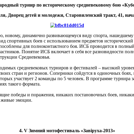
ародный турнир по историческому средневековому бою «Куб
ля, Дворец детей и молодежи, Старовиленский тракт, 41, нача
ою, новому, динамично развивающемуся виду спорта, нашедшему
вид спортивных боев с использованием предметов исторический
пособлены для полноконтактного боя. ИСБ проводится в полный
астников. Понятие ИСБ включает в себя все разновидности пол
струкции Средневековья.
одимых средневековых турниров и фестивалей – высокий уровен
оих стран и регионов. Соперники сойдутся в одиночных боях, 
 которых участвует 2 команды по 5 человек. В программе турнира
иях такого формата.
щие победы и поражения, никаких постановочных боев, никаких
и живые эмоции.
4. V Зимний мотофестиваль «Завiруха-2013»