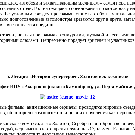
оциклах, автобоям и захватывающим зрелищам – самая пора наве
 соседних стран. Гостей ожидают соревнования по мотокроссу н
ах. Безусловным гвоздем программы станут автобои – уникально
ьно подготовленные автомонстры врезаются друг в друга, вытал
в – все сливается воедино.
мотрена дневная программа с конкурсами, музыкой и веселыми в
горячими блюдами. Непременно порадует зрителей и участнико
5. Лекция «История супергероев. Золотой век комикса»
 офис ИПУ «Амарока» (около
«
Камяніцы
»
), ул. Первомайская,
совые фильмы, анимационные сериалы, проводятся мировые съез
оев, об историческом контексте и цели их появления как персо
иканского комикса, а это Золотой, Серебряный и Бронзовый века
-е годы), ведь именно в это время появились Супермен, Капитан 
раклион) подготовит небольшой видеосюрприз.