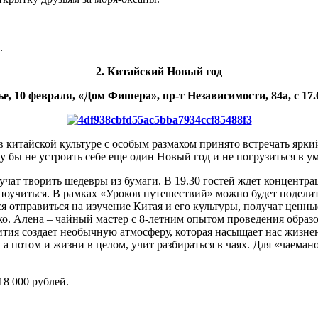
.
2. Китайский Новый год
е, 10 февраля, «Дом Фишера», пр-т Независимости, 84а, с 17.0
 в китайской культуре с особым размахом принято встречать ярк
 бы не устроить себе еще один Новый год и не погрузиться в 
аучат творить шедевры из бумаги. В 19.30 гостей ждет концентр
у поучиться. В рамках «Уроков путешествий» можно будет подели
я отправиться на изучение Китая и его культуры, получат ценны
ко. Алена – чайный мастер с 8-летним опытом проведения образ
ития создает необычную атмосферу, которая насыщает нас жизнен
, а потом и жизни в целом, учит разбираться в чаях. Для «чаеман
18 000 рублей.