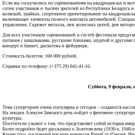
Если вы соскучились по соревнованиям на квадроциклах и мот
сотни участников и тысячи зрителей из Республики Беларусь и
коляской, трайках, спортивное ориентирование на квадроцикл
включающее элементы полного контакта автомобилей. Специал
управления. Скрежет металла, лязг колесных цепей, рев моторо
Для всех участников соревнований и гостей фестиваля предус
питания с шашлыками, русскими блинами, шурпой и другими 
концерт и банкет, дискотека и фейерверк.
Стоимость билетов: 100 000 рублей.
Справки по телефону: (+375 29) 641-41-16.
Суббота, 9 февраля,
Тема супергероев очень популярна и сегодня – создаются кас
На лекции Алексея Замского речь пойдет о феномене супергер
культуры.
Посетители узнают о том, что представляет собой история амер
Более подробно будет рассказано о Золотом веке (1930-е, 1940
Кроме того, настоящий магазин комиксов PaperCut (Греция, И