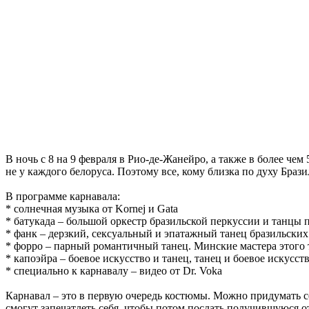
В ночь с 8 на 9 февраля в Рио-де-Жанейро, а также в более че
не у каждого белоруса. Поэтому все, кому близка по духу Брази
В программе карнавала:
* солнечная музыка от Kornej и Gata
* батукада – большой оркестр бразильской перкуссии и танцы
* фанк – дерзкий, сексуальный и эпатажный танец бразильских
* форро – парный романтичный танец. Минские мастера этого 
* капоэйра – боевое искусство и танец, танец и боевое искусст
* специально к карнавалу – видео от Dr. Voka
Карнавал – это в первую очередь костюмы. Можно придумать се
смогут запечатлеть себя, чтобы потом послать получившуюся о