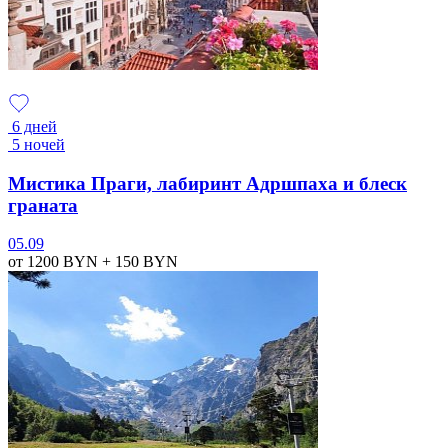
6 дней
5 ночей
Мистика Праги, лабиринт Адршпаха и блеск
граната
05.09
от 1200
BYN
+ 150
BYN