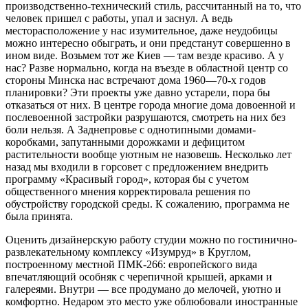
производственно-технический стиль, рассчитанный на то, что
человек пришел с работы, упал и заснул. А ведь
месторасположение у нас изумительное, даже неудобицы
можно интересно обыграть, и они предстанут совершенно в
ином виде. Возьмем тот же Киев — там везде красиво. А у
нас? Разве нормально, когда на въезде в областной центр со
стороны Минска нас встречают дома 1960—70-х годов
планировки? Эти проекты уже давно устарели, пора бы
отказаться от них. В центре города многие дома довоенной и
послевоенной застройки разрушаются, смотреть на них без
боли нельзя. А Заднепровье с однотипными домами-
коробками, запутанными дорожками и дефицитом
растительности вообще уютным не назовешь. Несколько лет
назад мы входили в горсовет с предложением внедрить
программу «Красивый город», которая бы с учетом
общественного мнения корректировала решения по
обустройству городской среды. К сожалению, программа не
была принята.
Оценить дизайнерскую работу студии можно по гостинично-
развлекательному комплексу «Изумруд» в Круглом,
построенному местной ПМК-266: европейского вида
впечатляющий особняк с черепичной крышей, арками и
галереями. Внутри — все продумано до мелочей, уютно и
комфортно. Недаром это место уже облюбовали иностранные