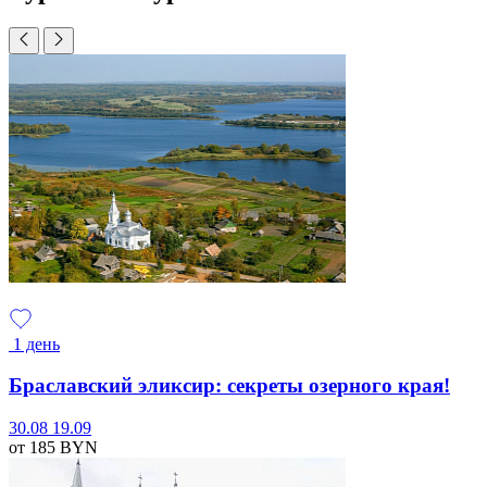
1 день
Браславский эликсир: секреты озерного края!
30.08
19.09
от 185
BYN