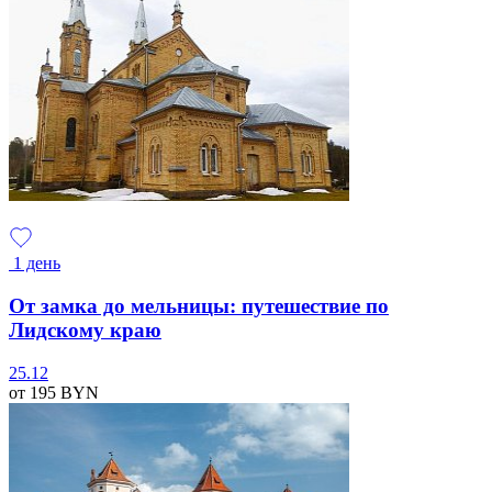
1 день
От замка до мельницы: путешествие по
Лидскому краю
25.12
от 195
BYN