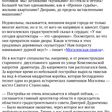
потомков мы? Безликими «кубиками» из стекла и бетона?
Большей частью одинаковыми, как в «Иронии судьбы»,
жилыми кварталами? Дворами, до предела заставленными
машинами?
Недовольны, оказывается, внешним видом города не только
многие жители, но и те, от кого он напрямую и зависит. Один
из могилевских градостроителей сказал в сердцах: «У нас
сегодня архитекторы — это «дворники». Посмотрите, во что
они превратили наши дворы. Какая эстетика в этих
уродливых деревянных скульптурах? Нам попросту
навязывают дурной вкус!» – пишет «
Могилевская правда
»
.
Не в восторге специалисты, например, и от реконструкции
старинного двухэтажного здания по улице Комсомольской
напротив драмтеатра. До капремонта там располагался банк.
За короткое время из небольшой постройки выросла тяжелая
на вид 4-этажная квадратная коробка, которая беспардонно
теснит один из редких исторических памятников Могилева —
костел Святого Станислава.
— Постройка не очень вписывается в общий пейзаж, —
соглашается главный архитектор области и председатель
областного градостроительного совета Дмитрий Дудниченко.
— Было маленькое окошечко, через которое все могли
любоваться костелом. Теперь у нас такой возможности нет. Но