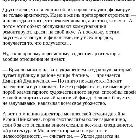
Другое дело, что внешний облик городских улиц формирует
не только архитектор. Идею в жизнь претворяют строители —
и не всегда из того, что рекомендовано, а из того, что есть. А
потом этот объект обслуживают коммунальники —
ремонтируют, красят на свой вкус. А поскольку с этим
вкусом, а зачастую и финансами, не у всех порядок,
получается то, что получается…
Ну, а к дворовому деревянному зодчеству архитекторы
вообще отношения не имеют.
— Вряд ли можно назвать украшением «годзиллу», который
пугает публику в районе улицы Фатина, — признается
Дмитрий Дудниченко. — Но никто не жалуется. Значит,
население все устраивает. Те же граффитисты, не имеющие
порой элементарного художественного вкуса, способны своей
мазней испортить самый красивый фасад. Человек балуется,
не задумываясь, навязывая всем свое убожество.
А вот по мнению директора могилевской студии дизайна
Юрия Шинкарева, город смотрелся бы более гармонично,
если б за его внешним видом следили все-таки специалисты.
«Архитектура в Могилеве оторвана от красоты и
целесообразности, — считает он. — Уклон делается на