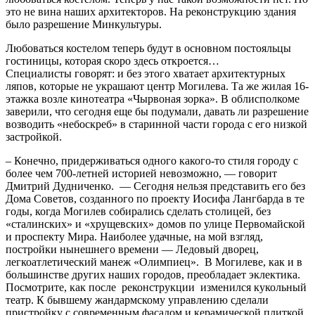
это не вина наших архитекторов. На реконструкцию здания
было разрешение Минкультуры.
Любоваться костелом теперь будут в основном постояльцы
гостиницы, которая скоро здесь откроется…
Специалисты говорят: и без этого хватает архитектурных
ляпов, которые не украшают центр Могилева. Та же жилая 16-
этажка возле кинотеатра «Чырвоная зорка». В облисполкоме
заверили, что сегодня еще бы подумали, давать ли разрешение
возводить «небоскреб» в старинной части города с его низкой
застройкой.
– Конечно, придерживаться одного какого-то стиля городу с
более чем 700-летней историей невозможно, — говорит
Дмитрий Дудниченко. — Сегодня нельзя представить его без
Дома Советов, созданного по проекту Иосифа Лангбарда в те
годы, когда Могилев собирались сделать столицей, без
«сталинских» и «хрущевских» домов по улице Первомайской
и проспекту Мира. Наиболее удачные, на мой взгляд,
постройки нынешнего времени — Ледовый дворец,
легкоатлетический манеж «Олимпиец». В Могилеве, как и в
большинстве других наших городов, преобладает эклектика.
Посмотрите, как после реконструкции изменился кукольный
театр. К бывшему жандармскому управлению сделали
пристройку с современным фасадом и керамической плиткой.