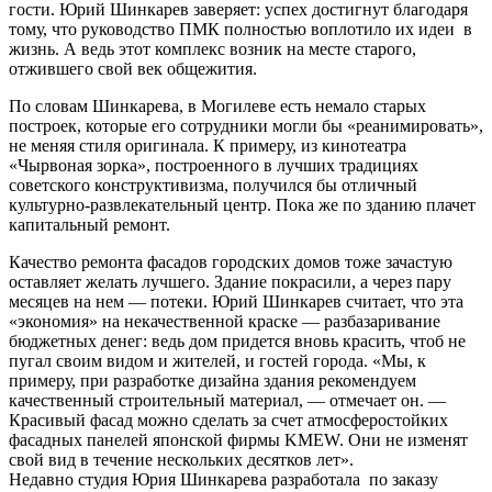
гости. Юрий Шинкарев заверяет: успех достигнут благодаря
тому, что руководство ПМК полностью воплотило их идеи в
жизнь. А ведь этот комплекс возник на месте старого,
отжившего свой век общежития.
По словам Шинкарева, в Могилеве есть немало старых
построек, которые его сотрудники могли бы «реанимировать»,
не меняя стиля оригинала. К примеру, из кинотеатра
«Чырвоная зорка», построенного в лучших традициях
советского конструктивизма, получился бы отличный
культурно-развлекательный центр. Пока же по зданию плачет
капитальный ремонт.
Качество ремонта фасадов городских домов тоже зачастую
оставляет желать лучшего. Здание покрасили, а через пару
месяцев на нем — потеки. Юрий Шинкарев считает, что эта
«экономия» на некачественной краске — разбазаривание
бюджетных денег: ведь дом придется вновь красить, чтоб не
пугал своим видом и жителей, и гостей города. «Мы, к
примеру, при разработке дизайна здания рекомендуем
качественный строительный материал, — отмечает он. —
Красивый фасад можно сделать за счет атмосферостойких
фасадных панелей японской фирмы KMEW. Они не изменят
свой вид в течение нескольких десятков лет».
Недавно студия Юрия Шинкарева разработала по заказу