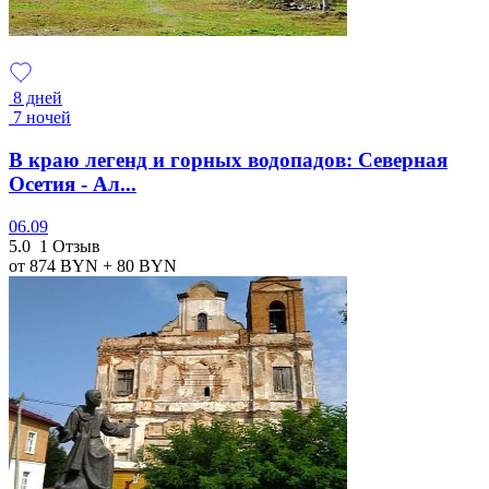
8 дней
7 ночей
В краю легенд и горных водопадов: Северная
Осетия - Ал...
06.09
5.0
1 Отзыв
от 874
BYN
+ 80
BYN