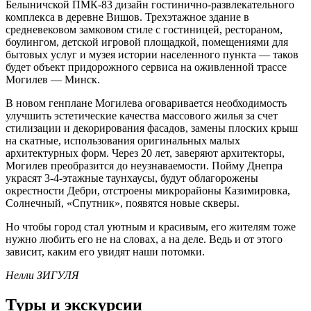
Белыничской ПМК-83 дизайн гостинично-развлекательного
комплекса в деревне Вишов. Трехэтажное здание в
средневековом замковом стиле с гостиницей, рестораном,
боулингом, детской игровой площадкой, помещениями для
бытовых услуг и музея истории населенного пункта — таков
будет объект придорожного сервиса на оживленной трассе
Могилев — Минск.
В новом генплане Могилева оговаривается необходимость
улучшить эстетические качества массового жилья за счет
стилизации и декорирования фасадов, замены плоских крыш
на скатные, использования оригинальных малых
архитектурных форм. Через 20 лет, заверяют архитекторы,
Могилев преобразится до неузнаваемости. Пойму Днепра
украсят 3-4-этажные таунхаусы, будут облагорожены
окрестности Дебри, отстроены микрорайоны Казимировка,
Солнечный, «Спутник», появятся новые скверы.
Но чтобы город стал уютным и красивым, его жителям тоже
нужно любить его не на словах, а на деле. Ведь и от этого
зависит, каким его увидят наши потомки.
Нелли ЗИГУЛЯ
Туры и экскурсии