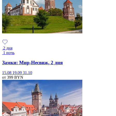
2 дня
1 ночь
Замки: Мир-Несвиж, 2 дня
15.08
19.09
31.10
от 399
BYN