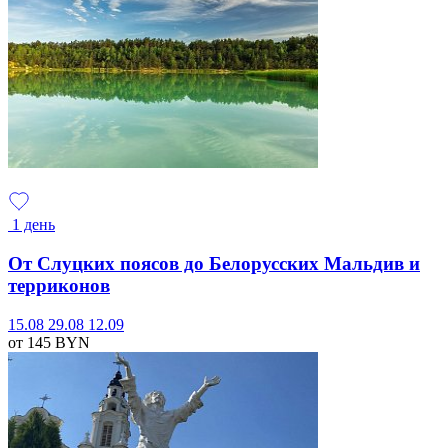
1 день
От Слуцких поясов до Белорусских Мальдив и
терриконов
15.08
29.08
12.09
от 145
BYN