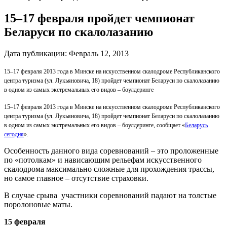
15–17 февраля пройдет чемпионат
Беларуси по скалолазанию
Дата публикации:
Февраль 12, 2013
15–17 февраля 2013 года в Минске на искусственном скалодроме Республиканского
центра туризма (ул. Лукьяновича, 18) пройдет чемпионат Беларуси по скалолазанию
в одном из самых экстремальных его видов – боулдеринге
15–17 февраля 2013 года в Минске на искусственном скалодроме Республиканского
центра туризма (ул. Лукьяновича, 18) пройдет чемпионат Беларуси по скалолазанию
в одном из самых экстремальных его видов – боулдеринге, сообщает «
Беларусь
сегодня
».
Особенность данного вида соревнований – это проложенные
по «потолкам» и нависающим рельефам искусственного
скалодрома максимально сложные для прохождения трассы,
но самое главное – отсутствие страховки.
В случае срыва участники соревнований падают на толстые
поролоновые маты.
15 февраля