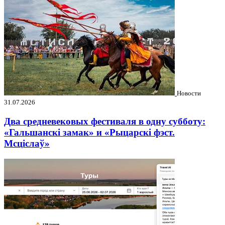
Новости
31.07.2026
Два средневековых фестиваля в одну субботу:
«Гальшанскі замак» и «Рыцарскі фэст.
Мсціслаў»