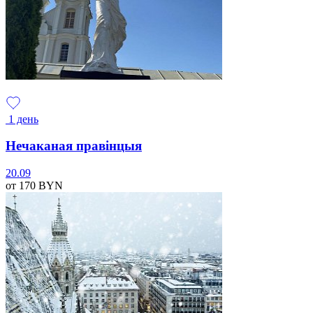
1 день
Нечаканая правінцыя
20.09
от 170
BYN