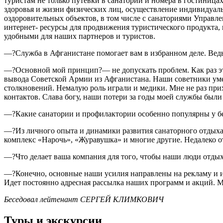
туристам не только путевки в санатории и номера в гостиница
здоровья и жизни физических лиц, осуществление индивидуал
оздоровительных объектов, в том числе с санаториями Управл
интернет- ресурсы для продвижения туристического продукта, в
удобными для наших партнеров и туристов.
—?Служба в Афганистане помогает вам в избранном деле. Ведь
—?Основной мой принцип?— не допускать проблем. Как раз эт
вывода Советской Армии из Афганистана. Наши советники ум
столкновений. Немалую роль играли и медики. Мне не раз пр
контактов. Слава богу, наши потери за годы моей службы был
—?Какие санатории и профилактории особенно популярны у б
—?Из личного опыта и динамики развития санаторного отдых
комплекс «Нарочь», «Журавушка» и многие другие. Недалеко 
—?Что делает ваша компания для того, чтобы наши люди отдыха
—?Конечно, основные наши усилия направлены на рекламу и и
Идет постоянно адресная рассылка наших программ и акций. М
Беседовал лейтенант СЕРГЕЙ КЛИМКОВИЧ
Туры и экскурсии