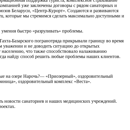
формационная поддержка туриста, комплексное страхование
компанией уже заключены договоры с рядом санаторных и
оюзов Беларуси, «Центр-Курорт». Создаются и развиваются
l.ru, которые мы стремимся сделать максимально доступными и
и умения быстро «разруливать» проблемы.
Тахта-Базарского погранотряда прикрывали границу во время
м уважении и не доводить ситуацию до открытых
у населению, что также способствовало налаживанию
сегда найду способ решить любые проблемы наших клиентов.
ные на озере Нарочь?— «Приозерный», оздоровительный
риница», оздоровительный комплекс «Веста».
ть новости санаториев и наших медицинских учреждений.
роектах.