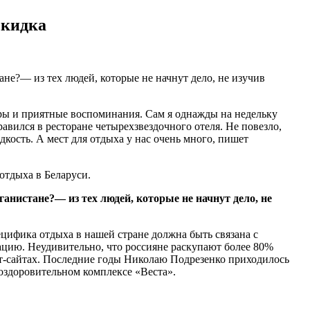
скидка
не?— из тех людей, которые не начнут дело, не изучив
иры и приятные воспоминания. Сам я однажды на недельку
авился в ресторане четырехзвездочного отеля. Не повезло,
дкость. А мест для отдыха у нас очень много, пишет
отдыха в Беларуси.
анистане?— из тех людей, которые не начнут дело, не
ецифика отдыха в нашей стране должна быть связана с
ацию. Неудивительно, что россияне раскупают более 80%
ет-сайтах. Последние годы Николаю Подрезенко приходилось
оздоровительном комплексе «Веста».