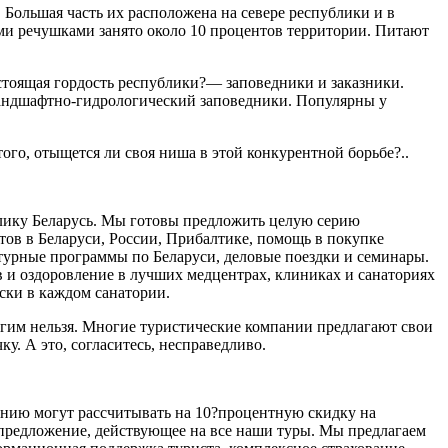
Большая часть их расположена на севере республики и в
ми речушками занято около 10 процентов территории. Питают
астоящая гордость республики?— заповедники и заказники.
андшафтно-гидрологический заповедники. Популярны у
го, отыщется ли своя ниша в этой конкурентной борьбе?..
блику Беларусь. Мы готовы предложить целую серию
тов в Беларуси, России, Прибалтике, помощь в покупке
ьтурные программы по Беларуси, деловые поездки и семинары.
 и оздоровление в лучших медцентрах, клиниках и санаториях
ски в каждом санатории.
ругим нельзя. Многие туристические компании предлагают свои
у. А это, согласитесь, несправедливо.
нию могут рассчитывать на 10?процентную скидку на
 предложение, действующее на все наши туры. Мы предлагаем