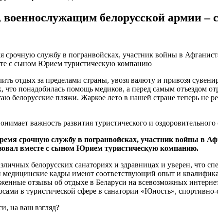
й, военнослужащим белорусской армии – 
я срочную службу в погранвойсках, участник войны в Афганиста
месте с сыном Юрием туристическую компанию
лить отдых за пределами страны, увозя валюту и привозя сувен
к, что понадобилась помощь медиков, а перед самым отъездом отр
аю белорусские пляжи. Жаркое лето в нашей стране теперь не ре
 понимает важность развития туристического и оздоровительного 
ремя срочную службу в погранвойсках, участник войны в Афг
низовал вместе с сыном Юрием туристическую компанию.
зличных белорусских санаториях и здравницах и уверен, что сп
а и медицинские кадры имеют соответствующий опыт и квалифик
орженные отзывы об отдыхе в Беларуси на всевозможных интерн
осами в туристической сфере в санатории «Юность», спортивно-
и, на ваш взгляд?