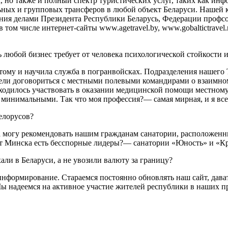
х, но также и полный спектр туристических услуг, таких как ин
ьных и групповых трансферов в любой объект Беларуси. Нашей 
ения делами Президента Республики Беларусь, Федерации профс
 том числе интернет-сайты www.agetravel.by, www.gobaltictrave
 любой бизнес требует от человека психологической стойкости 
ому и научила служба в погранвойсках. Подразделения нашего 
ели договориться с местными полевыми командирами о взаимно
иходилось участвовать в оказании медицинской помощи местном
и минимальными. Так что моя профессия?— самая мирная, и я в
елорусов?
а могу рекомендовать нашим гражданам санатории, расположен
от Минска есть бесспорные лидеры?— санатории «Юность» и «К
ли в Беларуси, а не увозили валюту за границу?
нформирование. Стараемся постоянно обновлять наш сайт, дава
ы надеемся на активное участие жителей республики в наших п