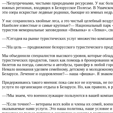
—?Безупречными, чистыми природными ресурсами. У нас большо
южных регионах, входящих в Белорусское Полесье. В Ушачском
эти озера искристые ледяные родники, бьющие из земных не
У нас сохранились хвойные леса, а это чистый целебный возд
Наиболее известные и самые крупные?— Национальный парк 
туристов мемориальные заповедники «Вязынка» и «Левки», св
—?Сегодня на рынке туристических услуг множество компаний, 
—?На цель — продвижение белорусского туристического проду
Мы объединили специалистов высокого уровня, которые облад
туристических продуктов, таких как помощь в бронировании ме
билетов на поезда, самолеты и автобусы, трансфер в любой го
Немало внимания уделяем семейному, детскому и молодежному
Беларуси. Лечение и оздоровление?— наша «фишка». Я знаком 
Придерживаюсь такого мнения: пока сам все не изучишь, не по
услуги по организации отдыха в Беларуси. Но, как правило, в 
—?Мы знаем, что военнослужащие пользуются в вашей компан
—?Если точнее?— ветераны всех войн и члены их семей, воен
оказываемые нами услуги. Это наша политика, наше условие и