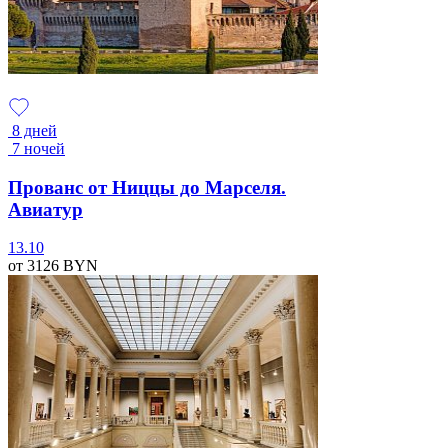
8 дней
7 ночей
Прованс от Ниццы до Марселя.
Авиатур
13.10
от 3126
BYN