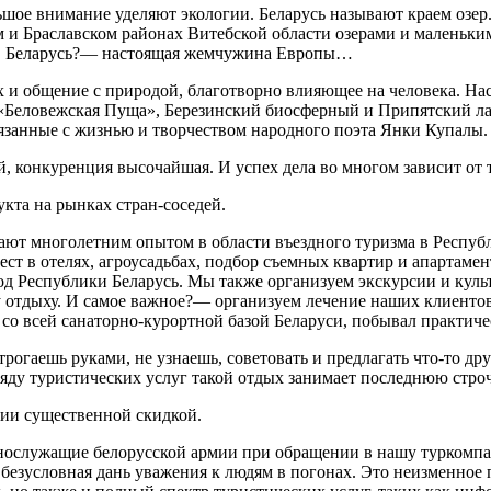
е внимание уделяют экологии. Беларусь называют краем озер. 
 и Браславском районах Витебской области озерами и маленьки
др. Беларусь?— настоящая жемчужина Европы…
ух и общение с природой, благотворно влияющее на человека. Н
«Беловежская Пуща», Березинский биосферный и Припятский л
язанные с жизнью и творчеством народного поэта Янки Купалы.
конкуренция высочайшая. И успех дела во многом зависит от то
кта на рынках стран-соседей.
ают многолетним опытом в области въездного туризма в Респу
ст в отелях, агроусадьбах, подбор съемных квартир и апартамен
род Республики Беларусь. Мы также организуем экскурсии и кул
 отдыху. И самое важное?— организуем лечение наших клиентов
со всей санаторно-курортной базой Беларуси, побывал практиче
трогаешь руками, не узнаешь, советовать и предлагать что-то д
ряду туристических услуг такой отдых занимает последнюю строчк
ии существенной скидкой.
нослужащие белорусской армии при обращении в нашу туркомпа
 безусловная дань уважения к людям в погонах. Это неизменное