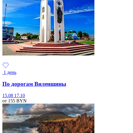
1 день
По дорогам Виленщины
15.08
17.10
от 155
BYN