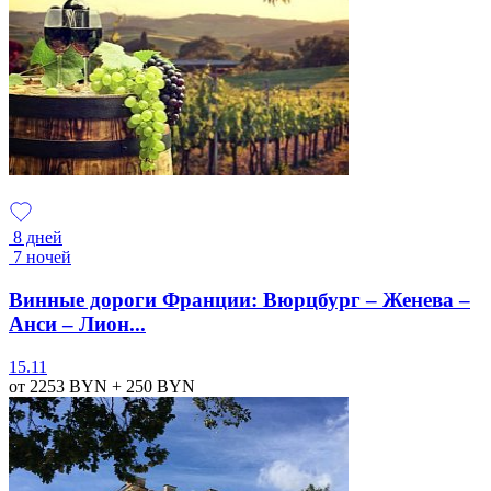
8 дней
7 ночей
Винные дороги Франции: Вюрцбург – Женева –
Анси – Лион...
15.11
от 2253
BYN
+ 250
BYN