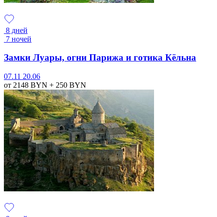
8 дней
7 ночей
Замки Луары, огни Парижа и готика Кёльна
07.11
20.06
от 2148
BYN
+ 250
BYN