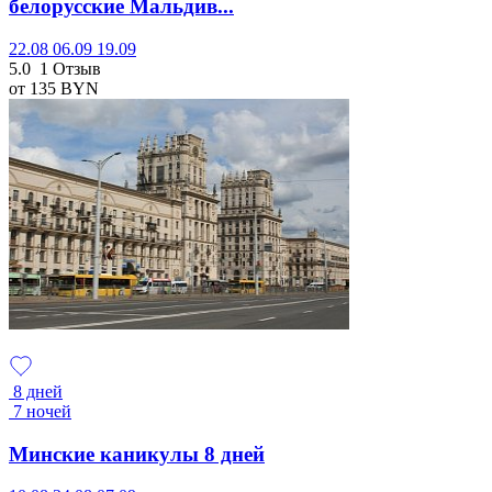
белорусские Мальдив...
22.08
06.09
19.09
5.0
1 Отзыв
от 135
BYN
8 дней
7 ночей
Минские каникулы 8 дней