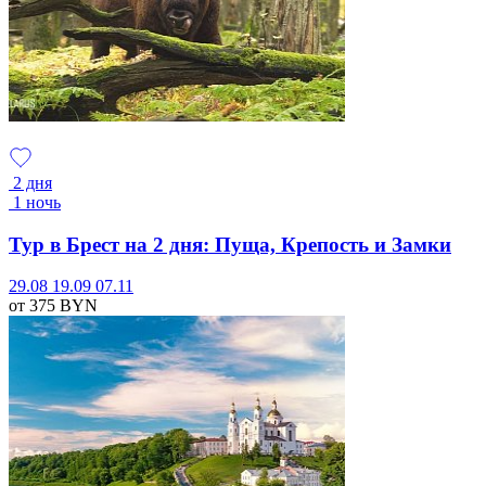
2 дня
1 ночь
Тур в Брест на 2 дня: Пуща, Крепость и Замки
29.08
19.09
07.11
от 375
BYN