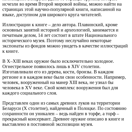
исчезли во время Второй мировой войны, можно найти на
страницах этой научно-популярной книги, написанной на
языке, доступном для широкого круга читателей.
Иллюстрации к книге – дело автора. Плавинский, кроме
основных занятий историей и археологией, занимается и
печатным делом, 14 лет состоит в штате Национального
исторического музея. Поэтому неслучайно некоторые
экспонаты из фондов можно увидеть в качестве иллюстраций
к книге.
В Х–ХІІІ веках оружие было исключительно холодное.
Огнестрельное появилось лишь в XIV столетии.
Изготавливали его из дерева, кости, бронзы. В каждом
регионе и в каждом веке были свои особенности. Например,
человек, вооруженный на манер XIII века, не узнал бы
человека в XV веке. Свой комплекс вооружения был для
каждого социального слоя.
Представлен один из самых древних луков на территории
Беларуси (X столетие), найденный в Полоцке. По состоянию
сохранности он уникален – ведь найден в торфе, а торф –
прекрасный консервант. Древнее оружие описано в книге и
выставлено в постоянной экспозиции музея.