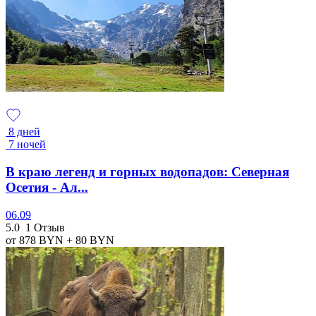
8 дней
7 ночей
В краю легенд и горных водопадов: Северная
Осетия - Ал...
06.09
5.0
1 Отзыв
от 878
BYN
+ 80
BYN