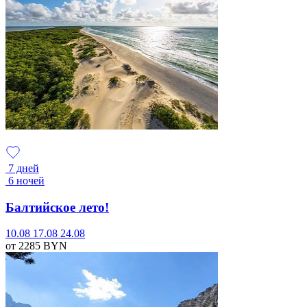
7 дней
6 ночей
Балтийское лето!
10.08
17.08
24.08
от 2285
BYN