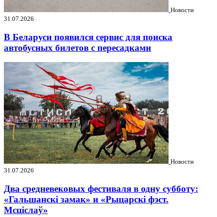
Новости
31.07.2026
В Беларуси появился сервис для поиска
автобусных билетов с пересадками
Новости
31.07.2026
Два средневековых фестиваля в одну субботу:
«Гальшанскі замак» и «Рыцарскі фэст.
Мсціслаў»