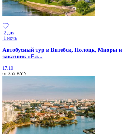
2 дня
1 ночь
Автобусный тур в Витебск, Полоцк, Миоры и
заказник «Ел...
17.10
от 355
BYN