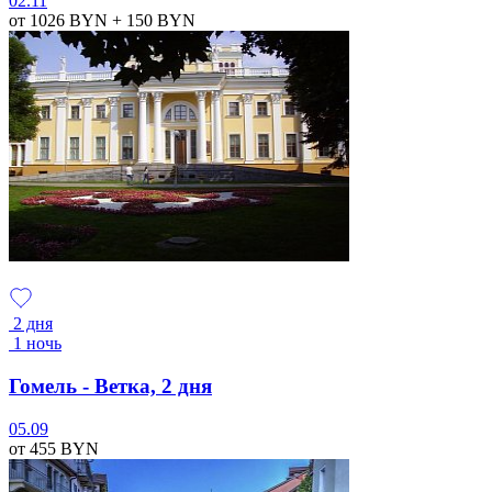
02.11
от 1026
BYN
+ 150
BYN
2 дня
1 ночь
Гомель - Ветка, 2 дня
05.09
от 455
BYN