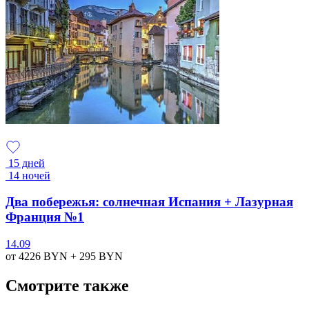
15 дней
14 ночей
Два побережья: солнечная Испания + Лазурная
Франция №1
14.09
от 4226
BYN
+ 295
BYN
Смотрите также