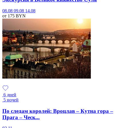
08.08
09.08
14.08
от 175
BYN
6 дней
5 ночей
По следам королей: Вроцлав – Кутна гора –
Прага – Ческ...