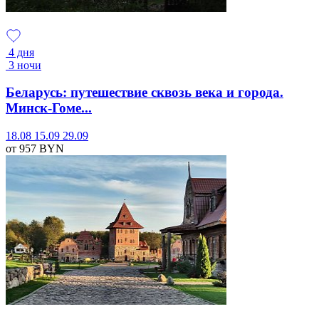
4 дня
3 ночи
Беларусь: путешествие сквозь века и города.
Минск-Гоме...
18.08
15.09
29.09
от 957
BYN