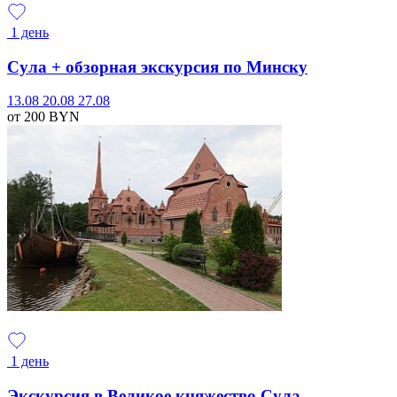
1 день
Сула + обзорная экскурсия по Минску
13.08
20.08
27.08
от 200
BYN
1 день
Экскурсия в Великое княжество Сула