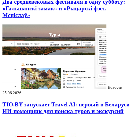
Два средневековых фестиваля в одну субботу:
«Гальшанскі замак» и «Рыцарскі фэст.
Мсціслаў»
Новости
25.06.2026
TIO.BY запускает Travel AI: первый в Беларуси
ИИ-помощник для поиска туров и экскурсий