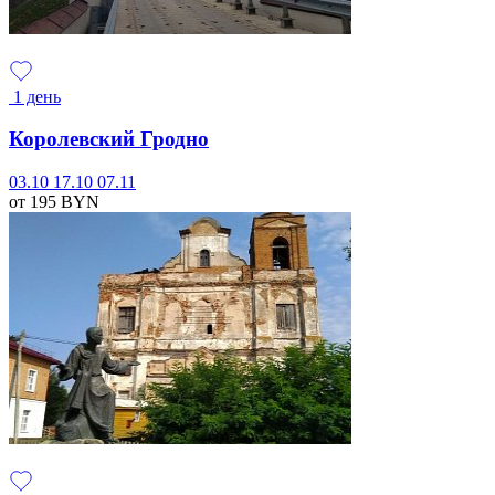
1 день
Королевский Гродно
03.10
17.10
07.11
от 195
BYN