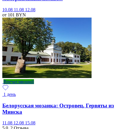
10.08
11.08
12.08
от 101
BYN
Впечатляющий
1 день
Белорусская мозаика: Островец, Гервяты из
Минска
11.08
12.08
15.08
5.0
2 Отзыва