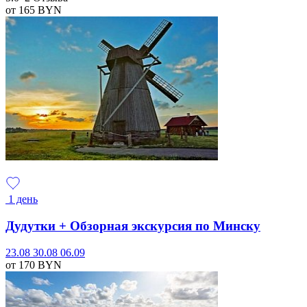
от 165
BYN
1 день
Дудутки + Обзорная экскурсия по Минску
23.08
30.08
06.09
от 170
BYN