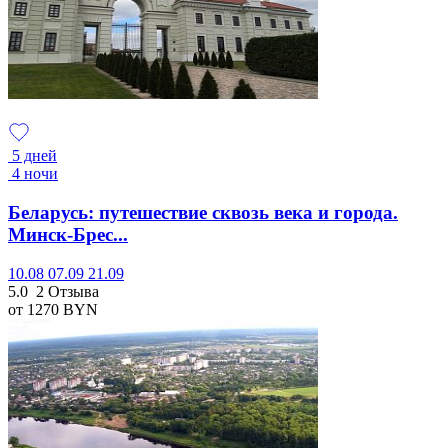
5 дней
4 ночи
Беларусь: путешествие сквозь века и города.
Минск-Брес...
10.08
07.09
21.09
5.0
2 Отзыва
от 1270
BYN