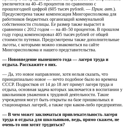
увеличится на 40–45 процентов по сравнению с
прошлогодней цифрой (605 тысяч рублей. —
Прим. авт
.).
Преду­смотрена также компенсация Мингорисполкома для
работников бюджетных организаций коммунальной
собственности столицы. Ее размер также вырастет в
сравнении с 2012 годом — на 40–50 процентов. В прошлом
году город компенсировал 405 тысяч рублей от общей
стоимости путевки. Предусмотрены также дополнительные
льготы, с которыми можно ознакомиться на сайте
Мингорисполкома и нашего представительства.
— Нововведение нынешнего года — лагеря труда и
отдыха. Расскажите о них.
— Да, это новое направление, хотя нельзя сказать, что
принципиально новое — нечто подобное было во времена
СССР. Подростков от 14 до 18 лет примут лагеря труда и
отдыха, основная задача которых заключается в воспитании у
школьников уважения к трудовой деятельности. Такие
учреждения могут быть открыты на базе пришкольных и
стационарных лагерей, а также при каком-либо предприятии.
— В чем может заключаться привлекательность лагеря
труда и отдыха для школьников, ведь, прямо скажем, не
очень-то они хотят трудиться?