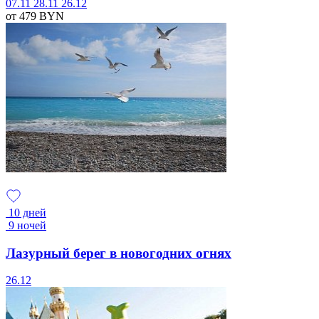
07.11
28.11
26.12
от 479
BYN
10 дней
9 ночей
Лазурный берег в новогодних огнях
26.12