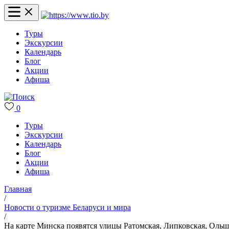
Туры
Экскурсии
Календарь
Блог
Акции
Афиша
0
Туры
Экскурсии
Календарь
Блог
Акции
Афиша
Главная
/
Новости о туризме Беларуси и мира
/
На карте Минска появятся улицы Ратомская, Липковская, Оль