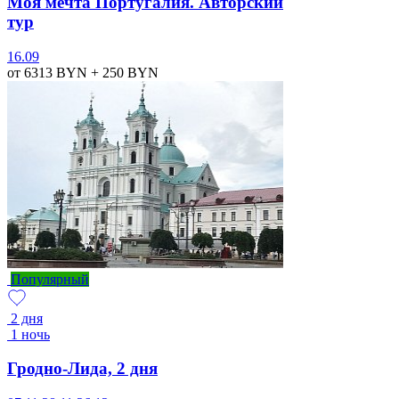
Моя мечта Португалия. Авторский
тур
16.09
от 6313
BYN
+ 250
BYN
Популярный
2 дня
1 ночь
Гродно-Лида, 2 дня