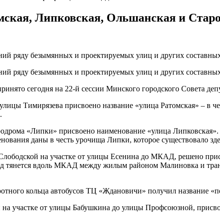
мская, Липковская, Ольшанская и Стар
ий ряду безымянных и проектируемых улиц и других составных
ий ряду безымянных и проектируемых улиц и других составных
 принято сегодня на 22-й сессии Минского городского Совета деп
улицы Тимирязева присвоено название «улица Ратомская» – в че
.
родрома «Липки» присвоено наименование «улица Липковская».
ования даны в честь урочища Липки, которое существовало зде
Слободской на участке от улицы Есенина до МКАД, решено прис
зд тянется вдоль МКАД между жилым районом Малиновка и тран
ротного кольца автобусов ТЦ «Ждановичи» получил название «п
и на участке от улицы Бабушкина до улицы Профсоюзной, присв