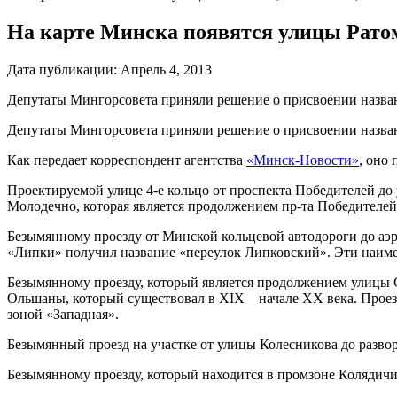
На карте Минска появятся улицы Рато
Дата публикации:
Апрель 4, 2013
Депутаты Мингорсовета приняли решение о присвоении назван
Депутаты Мингорсовета приняли решение о присвоении назван
Как передает корреспондент агентства
«Минск-Новости»
, оно
Проектируемой улице 4-е кольцо от проспекта Победителей до 
Молодечно, которая является продолжением пр-та Победителей
Безымянному проезду от Минской кольцевой автодороги до аэ
«Липки» получил название «переулок Липковский». Эти наимен
Безымянному проезду, который является продолжением улицы 
Ольшаны, который существовал в XIX – начале XX века. Прое
зоной «Западная».
Безымянный проезд на участке от улицы Колесникова до разво
Безымянному проезду, который находится в промзоне Колядич