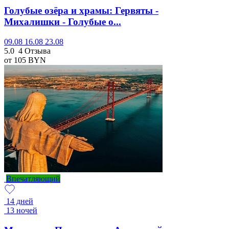
Голубые озёра и храмы: Гервяты -
Михалишки - Голубые о...
09.08
16.08
23.08
5.0
4 Отзыва
от 105
BYN
Впечатляющий
14 дней
13 ночей