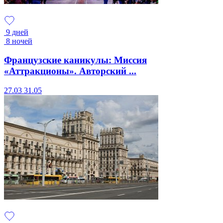
9 дней
8 ночей
Французские каникулы: Миссия
«Аттракционы». Авторский ...
27.03
31.05