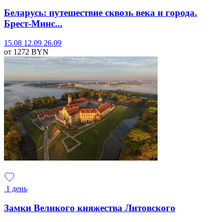
Беларусь: путешествие сквозь века и города.
Брест-Минс...
15.08
12.09
26.09
от 1272
BYN
1 день
Замки Великого княжества Литовского