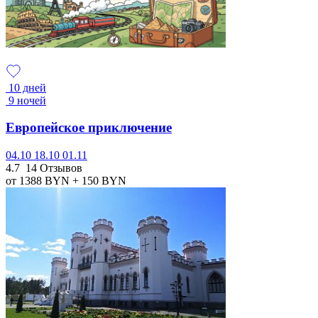
10 дней
9 ночей
Европейское приключение
04.10
18.10
01.11
4.7
14 Отзывов
от 1388
BYN
+ 150
BYN