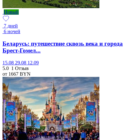
Новый
7 дней
6 ночей
Беларусь: путешествие сквозь века и города
Брест-Гомел...
15.08
29.08
12.09
5.0
1 Отзыв
от 1667
BYN