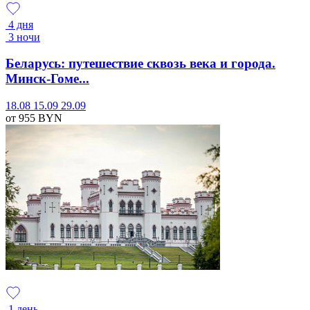
4 дня
3 ночи
Беларусь: путешествие сквозь века и города.
Минск-Гоме...
18.08
15.09
29.09
от 955
BYN
1 день