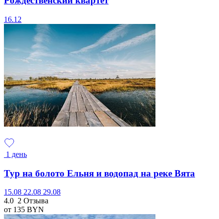
Рождественский квартет
16.12
1 день
Тур на болото Ельня и водопад на реке Вята
15.08
22.08
29.08
4.0
2 Отзыва
от 135
BYN