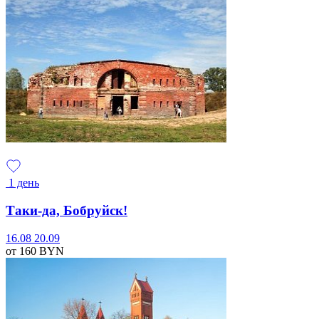
1 день
Таки-да, Бобруйск!
16.08
20.09
от 160
BYN