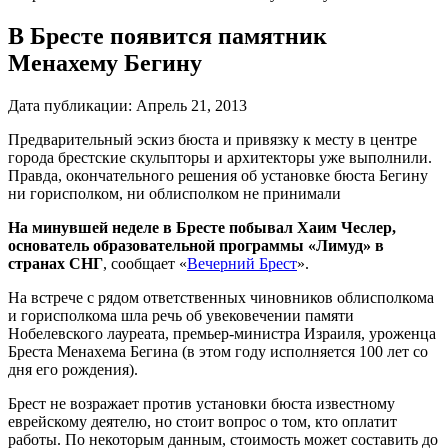
В Бресте появится памятник
Менахему Бегину
Дата публикации:
Апрель 21, 2013
Предварительный эскиз бюста и привязку к месту в центре
города брестские скульпторы и архитекторы уже выполнили.
Правда, окончательного решения об установке бюста Бегину
ни горисполком, ни облисполком не принимали
На минувшей неделе в Бресте побывал Хаим Чеслер,
основатель образовательной программы «Лимуд» в
странах СНГ
, сообщает «
Вечерний Брест
».
На встрече с рядом ответственных чиновников облисполкома
и горисполкома шла речь об увековечении памяти
Нобелевского лауреата, премьер-министра Израиля, уроженца
Бреста Менахема Бегина (в этом году исполняется 100 лет со
дня его рождения).
Брест не возражает против установки бюста известному
еврейскому деятелю, но стоит вопрос о том, кто оплатит
работы. По некоторым данным, стоимость может составить до