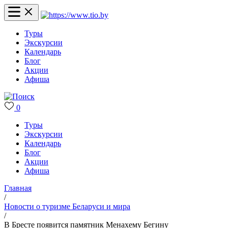
Туры
Экскурсии
Календарь
Блог
Акции
Афиша
0
Туры
Экскурсии
Календарь
Блог
Акции
Афиша
Главная
/
Новости о туризме Беларуси и мира
/
В Бресте появится памятник Менахему Бегину