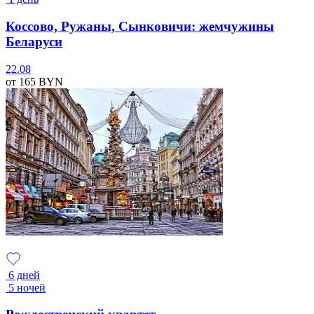
Коссово, Ружаны, Сынковичи: жемчужины
Беларуси
22.08
от 165
BYN
6 дней
5 ночей