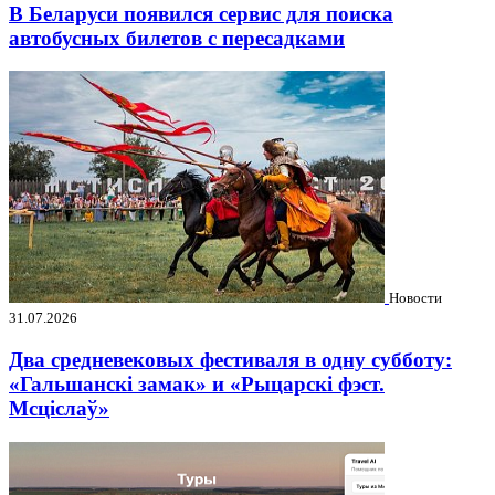
В Беларуси появился сервис для поиска
автобусных билетов с пересадками
Новости
31.07.2026
Два средневековых фестиваля в одну субботу:
«Гальшанскі замак» и «Рыцарскі фэст.
Мсціслаў»