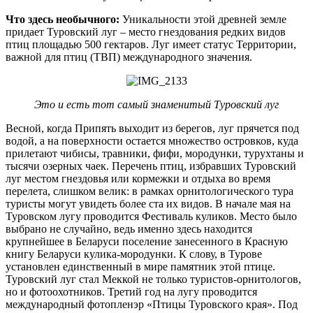
Что здесь необычного:
Уникальности этой древней земле
придает Туровский луг – место гнездования редких видов
птиц площадью 500 гектаров. Луг имеет статус Территории,
важной для птиц (ТВП) международного значения.
Это и есть тот самый знаменитый Туровский луг
Весной, когда Припять выходит из берегов, луг прячется под
водой, а на поверхности остается множество островков, куда
прилетают чибисы, травники, фифи, мородунки, турухтаны и
тысячи озерных чаек. Перечень птиц, избравших Туровский
луг местом гнездовья или кормежки и отдыха во время
перелета, слишком велик: в рамках орнитологического тура
туристы могут увидеть более ста их видов. В начале мая на
Туровском лугу проводится Фестиваль куликов. Место было
выбрано не случайно, ведь именно здесь находится
крупнейшее в Беларуси поселение занесенного в Красную
книгу Беларуси кулика-мородунки. К слову, в Турове
установлен единственный в мире памятник этой птице.
Туровский луг стал Меккой не только туристов-орнитологов,
но и фотоохотников. Третий год на лугу проводится
международный фотопленэр «Птицы Туровского края». Под