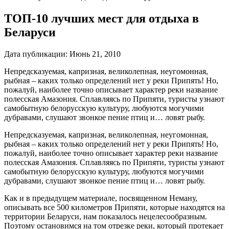
ТОП-10 лучших мест для отдыха в
Беларуси
Дата публикации:
Июнь 21, 2010
Непредсказуемая, капризная, великолепная, неугомонная,
рыбная – каких только определений нет у реки Припять! Но,
пожалуй, наиболее точно описывает характер реки название
полесская Амазония. Сплавляясь по Припяти, туристы узнают
самобытную белорусскую культуру, любуются могучими
дубравами, слушают звонкое пение птиц и… ловят рыбу.
Непредсказуемая, капризная, великолепная, неугомонная,
рыбная – каких только определений нет у реки Припять! Но,
пожалуй, наиболее точно описывает характер реки название
полесская Амазония. Сплавляясь по Припяти, туристы узнают
самобытную белорусскую культуру, любуются могучими
дубравами, слушают звонкое пение птиц и… ловят рыбу.
Как и в предыдущем материале, посвященном Неману,
описывать все 500 километров Припяти, которые находятся на
территории Беларуси, нам показалось нецелесообразным.
Поэтому остановимся на том отрезке реки, который протекает