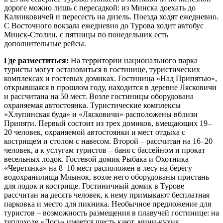
дороге можно лишь с пересадкой: из Минска доехать до
Калинковичей и пересесть на дизель. Поезда ходят ежедневно.
С Восточного вокзала ежедневно до Турова ходит автобус
Минск-Столин, с пятницы по понедельник есть
дополнительные рейсы.
Где разместиться:
На территории национального парка
туристы могут остановиться в гостинице, туристических
комплексах и гостевых домиках. Гостиница «Над Припятью»,
открывшаяся в прошлом году, находится в деревне Лясковичи
и рассчитана на 50 мест. Возле гостиницы оборудована
охраняемая автостоянка. Туристические комплексы
«Хлупинская буда» и «Лясковичи» расположены вблизи
Припяти. Первый состоит из трех домиков, вмещающих 19–
20 человек, охраняемой автостоянки и мест отдыха с
кострищем и столом с навесом. Второй – рассчитан на 16–20
человек, а к услугам туристов – баня с бассейном и прокат
весельных лодок. Гостевой домик Рыбака и Охотника
«Черетянка» на 8–10 мест расположен в лесу на берегу
водохранилища Млынок, возле него оборудованы пристань
для лодок и кострище. Гостиничный домик в Турове
рассчитан на десять человек, к нему примыкают бесплатная
парковка и место для пикника. Необычное предложение для
туристов – возможность размещения в плавучей гостинице: на
теплоходе «Лось» имеется шесть кают, мини-кухня,