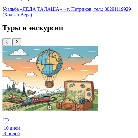
Усадьба «ДЕДА ТАЛАША» - г. Петриков, тел.: 8­029­111­99­29
(Ходько Вера)
Туры и экскурсии
10 дней
9 ночей