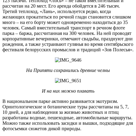
123 тысячи. Теплоход «Лось» – не такой вместительный и
рассчитан на 20 мест. Его аренда обойдется в 246 тысяч.
Третий теплоход, «Лань», используется редко, когда
желающих прокатиться по речной глади становится слишком
много – на его борту может одновременно находиться до 35
человек. Самый вместительный транспорт в речном флоте
парка – баржа, рассчитанная на 300 человек. На ней проводят
корпоративные вечеринки, отмечают свадьбы, празднуют дни
рождения, а также устраивают гулянья во время сентябрьского
фестиваля белорусских промыслов и традиций «Зов Полесья».
На Припяти сохранились древние челны
И на них можно плавать
В национальном парке активно развивается экотуризм.
Орнитологические и ботанические туры рассчитаны на 5, 7,
10 дней, а для наблюдения за жизнью животных и птиц
разработаны водные, пешеходные, автомобильные маршруты.
Можно также использовать засидки и вышки, подходящие для
фотосъемки сюжетов дикой природы.