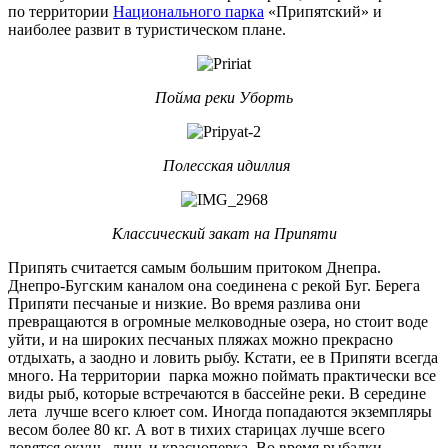
по территории
Национального парка
«Припятский» и
наиболее развит в туристическом плане.
Пойма реки Уборть
Полесская идиллия
Классический закат на Припяти
Припять считается самым большим притоком Днепра.
Днепро-Бугским каналом она соединена с рекой Буг. Берега
Припяти песчаные и низкие. Во время разлива они
превращаются в огромные мелководные озера, но стоит воде
уйти, и на широких песчаных пляжах можно прекрасно
отдыхать, а заодно и ловить рыбу. Кстати, ее в Припяти всегда
много. На территории парка можно поймать практически все
виды рыб, которые встречаются в бассейне реки. В середине
лета лучше всего клюет сом. Иногда попадаются экземпляры
весом более 80 кг. А вот в тихих старицах лучше всего
ловятся окунь, линь и красноперка. Во время рыбалки