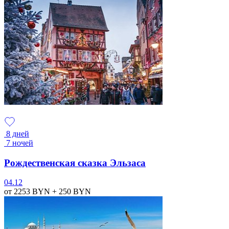
8 дней
7 ночей
Рождественская сказка Эльзаса
04.12
от 2253
BYN
+ 250
BYN