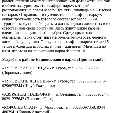
равной степени может заинтересовать как фотоохотников, так
и обычных туристов: это «Сафари-парк», который
расположился на левом берегу Припяти, площадью 4,8 тысячи
гектаров. Отправляясь в путешествие по «сафари-парку»,
общая протяженность которого составляет около 30 км,
туристы смогут понаблюдать за жизнью диких животных в их
естественной среде обитания. Здесь живут дикие кабаны,
олени, лани, косули, лоси и зубры. Среди крылатых
обитателей парка стоит назвать орлана-белохвоста, черного
аиста и белую цаплю. Экскурсия по «сафари-парку» стоит 15
тысяч рублей для взрослых и пять – для детей. Малышам до
пяти лет въезд на территорию парка бесплатный.
Усадьбы в районе Национального парка «Припятский»:
«ТУРОВСКАЯ СЕЛИЦА» - г. Туров, тел.: 8­02353­7­58­09
(Дорошко Лидия)
«ТУРОВСКИЕ ЛЕГЕНДЫ» - г. Туров, тел.: 8­02353­7­52­75, 8­
029­667­52­44 (Шруб Екатерина)
«АЗЯРАНСКІ ПАДВОРАК» - д. Озераны, тел.: 8­02353­9­52­44,
8­029­123­56­43 (Пешевич Олег)
«КОРОЛЕВ СТАН» - д. Макаричи, тел.: 8­02350­9­73­58, 8­044­
480­39­41 (Король Анатолий)