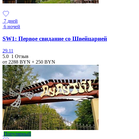
7 дней
6 ночей
SW1: Первое свидание со Швейцарией
29.11
5.0
1 Отзыв
от 2288
BYN
+ 250
BYN
Популярный