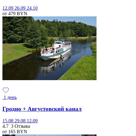
12.09
26.09
24.10
от 479
BYN
1 день
Гродно + Августовский канал
15.08
29.08
12.09
4.7
3 Отзыва
от 165
BYN