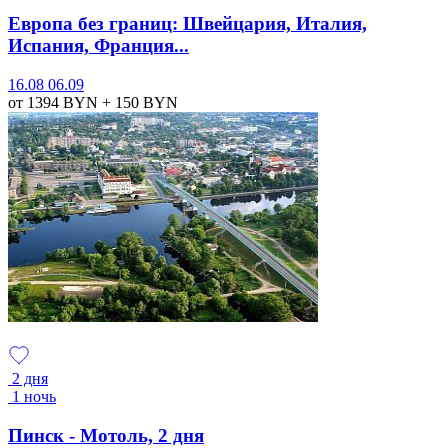
Европа без границ: Швейцария, Италия,
Испания, Франция...
16.08
06.09
от 1394
BYN
+ 150
BYN
2 дня
1 ночь
Пинск - Мотоль, 2 дня