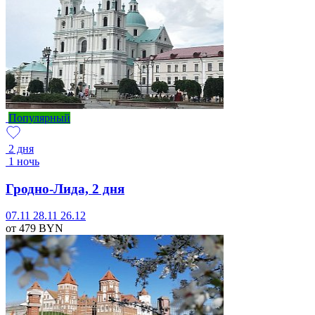
Популярный
2 дня
1 ночь
Гродно-Лида, 2 дня
07.11
28.11
26.12
от 479
BYN