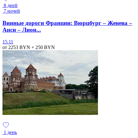
8 дней
7 ночей
Винные дороги Франции: Вюрцбург – Женева –
Анси – Лион...
15.11
от 2253
BYN
+ 250
BYN
1 день