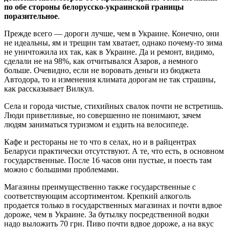
по обе стороны белорусско-украинской границы
поразительное
.
Прежде всего — дороги лучше, чем в Украине. Конечно, они
не идеальны, ям и трещин там хватает, однако почему-то зима
не уничтожила их так, как в Украине. Да и ремонт, видимо,
сделали не на 98%, как отчитывался Азаров, а немного
больше. Очевидно, если не воровать деньги из бюджета
Автодора, то и изменения климата дорогам не так страшны,
как рассказывает Вилкул.
Села и города чистые, стихийных свалок почти не встретишь.
Люди приветливые, но совершенно не понимают, зачем
людям заниматься туризмом и ездить на велосипеде.
Кафе и рестораны не то что в селах, но и в райцентрах
Беларуси практически отсутствуют. А те, что есть, в основном
государственные. После 16 часов они пустые, и поесть там
можно с большими проблемами.
Магазины преимущественно также государственные с
соответствующим ассортиментом. Крепкий алкоголь
продается только в государственных магазинах и почти вдвое
дороже, чем в Украине. За бутылку посредственной водки
надо выложить 70 грн. Пиво почти вдвое дороже, а на вкус