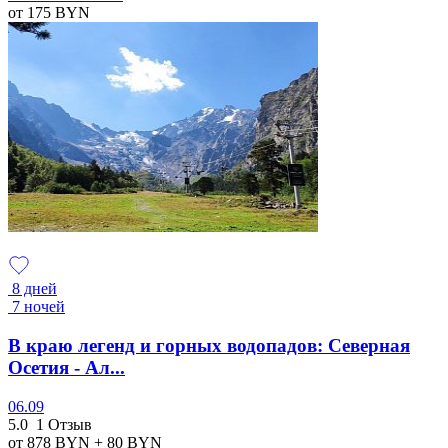
от 175
BYN
8 дней
7 ночей
В краю легенд и горных водопадов: Северная
Осетия - Ал...
06.09
5.0
1 Отзыв
от 878
BYN
+ 80
BYN