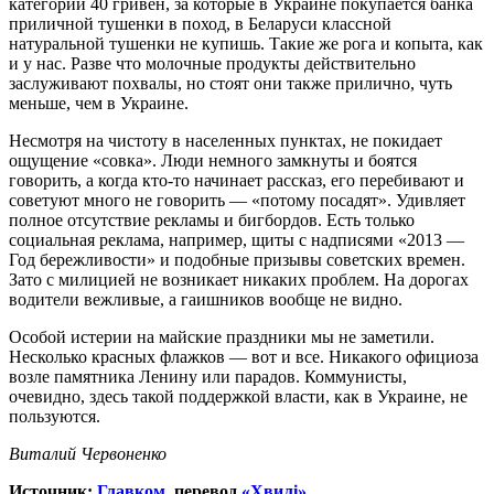
категории 40 гривен, за которые в Украине покупается банка
приличной тушенки в поход, в Беларуси классной
натуральной тушенки не купишь. Такие же рога и копыта, как
и у нас. Разве что молочные продукты действительно
заслуживают похвалы, но ст
о
ят они также прилично, чуть
меньше, чем в Украине.
Несмотря на чистоту в населенных пунктах, не покидает
ощущение «совка». Люди немного замкнуты и боятся
говорить, а когда кто-то начинает рассказ, его перебивают и
советуют много не говорить — «потому посадят». Удивляет
полное отсутствие рекламы и бигбордов. Есть только
социальная реклама, например, щиты с надписями «2013 —
Год бережливости» и подобные призывы советских времен.
Зато с милицией не возникает никаких проблем. На дорогах
водители вежливые, а гаишников вообще не видно.
Особой истерии на майские праздники мы не заметили.
Несколько красных флажков — вот и все. Никакого официоза
возле памятника Ленину или парадов. Коммунисты,
очевидно, здесь такой поддержкой власти, как в Украине, не
пользуются.
Виталий Червоненко
Источник:
Главком
, перевод
«Хвилі»