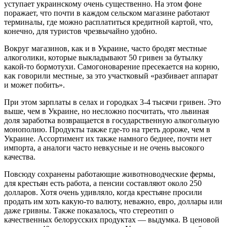
уступает украинскому очень существенно. На этом фоне
поражает, что почти в каждом сельском магазине работают
терминалы, где можно расплатиться кредитной картой, что,
конечно, для туристов чрезвычайно удобно.
Вокруг магазинов, как и в Украине, часто бродят местные
алкоголики, которые выкладывают 50 гривен за бутылку
какой-то бормотухи. Самогоноварение пресекается на корню,
как говорили местные, за это участковый «разбивает аппарат
и может побить».
При этом зарплаты в селах и городках 3-4 тысячи гривен. Это
выше, чем в Украине, но несложно посчитать, что львиная
доля заработка возвращается в государственную алкогольную
монополию. Продукты также где-то на треть дороже, чем в
Украине. Ассортимент их также намного беднее, почти нет
импорта, а аналоги часто невкусные и не очень высокого
качества.
Повсюду сохранены работающие животноводческие фермы,
для крестьян есть работа, а пенсии составляют около 250
долларов. Хотя очень удивляло, когда крестьяне просили
продать им хоть какую-то валюту, неважно, евро, доллары или
даже гривны. Также показалось, что стереотип о
качественных белорусских продуктах — выдумка. В ценовой