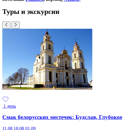
Туры и экскурсии
1 день
Смак белорусских местечек: Будслав, Глубокое
11.08
18.08
01.09