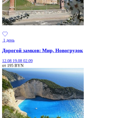
1 день
Дорогой замков: Мир, Новогрудок
12.08
19.08
02.09
от 195
BYN