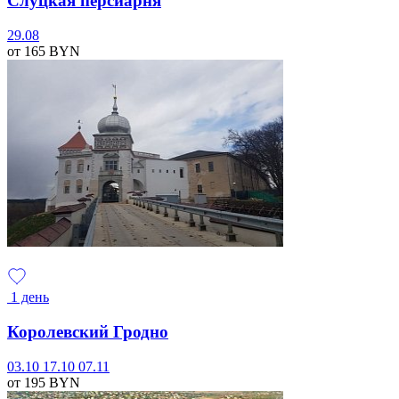
Слуцкая персиарня
29.08
от 165
BYN
1 день
Королевский Гродно
03.10
17.10
07.11
от 195
BYN