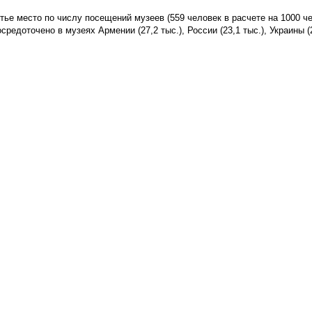
ье место по числу посещений музеев (559 человек в расчете на 1000 че
доточено в музеях Армении (27,2 тыс.), России (23,1 тыс.), Украины (21