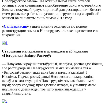
Новогрудского замка». На официальном сайте лотереи
организаторы сравнивают приобретение одного лотерейного
билета с покупкой «двух кирпичей для реставрации». Вместе
с тем реальные работы по усилению грунтов под аварийной
башней были начаты лишь зимой 2013 года.
«
Салідарнасць
»
узнала мнение экспертов по поводу
реконструкции замка в Новогрудке, а также перспектив его
сохранения.
Старшыня маладзёжнага грамадскага аб’яднання
«Гісторыка» Зміцер Рагачоў:
— Навуковы кіраўнік рэстаўрацыі, напэўна, распавядзе больш,
але рэстаўрацыяй Навагрудскага замка займаецца тая ж
«Белрэстаўрацыя», якая аднаўляла палац Радзівілаў ў
Нясвіжы. Падчас рэстаўрацыі Нясвіжскага палаца хапіла
ляпаў, а вакол сітуацыі з Навагрудскім замкам было шмат
шуму, збору сродкаў, правядзенне латарэі, а ў выніку маем
няўцямную дзейнасць і тое, што замак знаходзіцца ў
аварыйным стане.