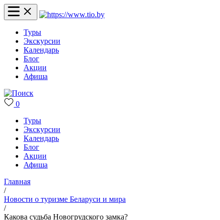
Туры
Экскурсии
Календарь
Блог
Акции
Афиша
0
Туры
Экскурсии
Календарь
Блог
Акции
Афиша
Главная
/
Новости о туризме Беларуси и мира
/
Какова судьба Новогрудского замка?