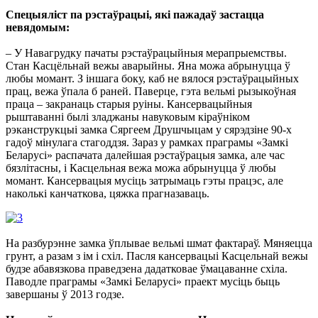
Спецыяліст па рэстаўрацыі, які пажадаў застацца
невядомым:
– У Навагрудку пачаты рэстаўрацыйныя мерапрыемствы.
Стан Касцёльнай вежы аварыйны. Яна можа абрынуцца ў
любы момант. З іншага боку, каб не вялося рэстаўрацыйных
прац, вежа ўпала б раней. Паверце, гэта вельмі рызыкоўная
праца – закранаць старыя руіны. Кансервацыйныя
рыштаванні былі зладжаны навуковым кіраўніком
рэканструкцыі замка Сяргеем Друшчыцам у сярэдзіне 90-х
гадоў мінулага стагоддзя. Зараз у рамках праграмы «Замкі
Беларусі» распачата далейшая рэстаўрацыя замка, але час
бязлітасны, і Касцельная вежа можа абрынуцца ў любы
момант. Кансервацыя мусіць затрымаць гэты працэс, але
наколькі канчаткова, цяжка прагназаваць.
На разбурэнне замка ўплывае вельмі шмат фактараў. Мяняецца
грунт, а разам з ім і схіл. Пасля кансервацыі Касцельнай вежы
будзе абавязкова праведзена дадатковае ўмацаванне схіла.
Паводле праграмы «Замкі Беларусі» праект мусіць быць
завершаны ў 2013 годзе.