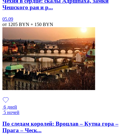
Чехия в сердце: скалы Адршпаха, замки
Чешского рая и р...
05.09
от 1205
BYN
+ 150
BYN
6 дней
5 ночей
По следам королей: Вроцлав – Кутна гора –
Прага – Ческ...