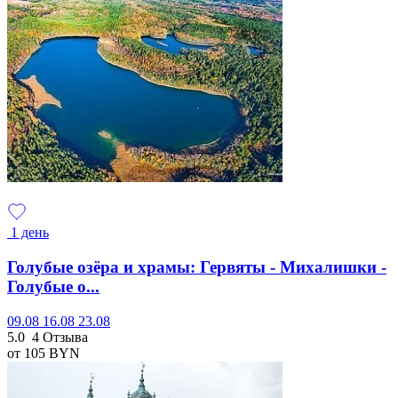
1 день
Голубые озёра и храмы: Гервяты - Михалишки -
Голубые о...
09.08
16.08
23.08
5.0
4 Отзыва
от 105
BYN