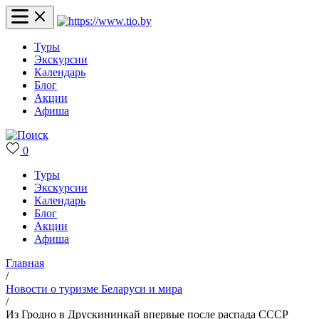
Туры
Экскурсии
Календарь
Блог
Акции
Афиша
0
Туры
Экскурсии
Календарь
Блог
Акции
Афиша
Главная
/
Новости о туризме Беларуси и мира
/
Из Гродно в Друскининкай впервые после распада СССР