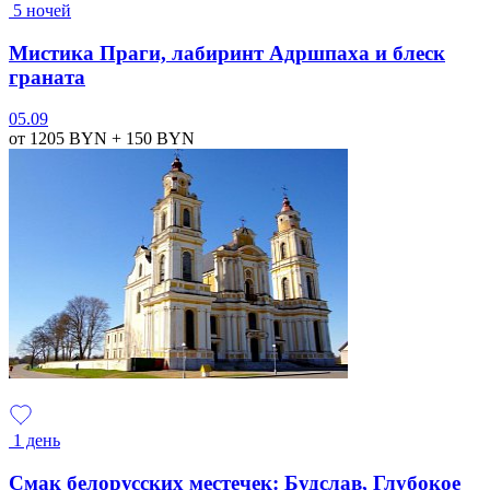
5 ночей
Мистика Праги, лабиринт Адршпаха и блеск
граната
05.09
от 1205
BYN
+ 150
BYN
1 день
Смак белорусских местечек: Будслав, Глубокое