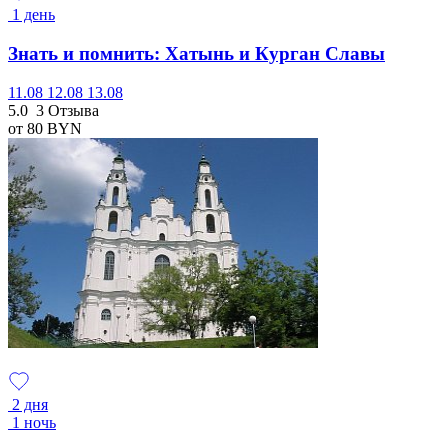
1 день
Знать и помнить: Хатынь и Курган Славы
11.08
12.08
13.08
5.0
3 Отзыва
от 80
BYN
2 дня
1 ночь