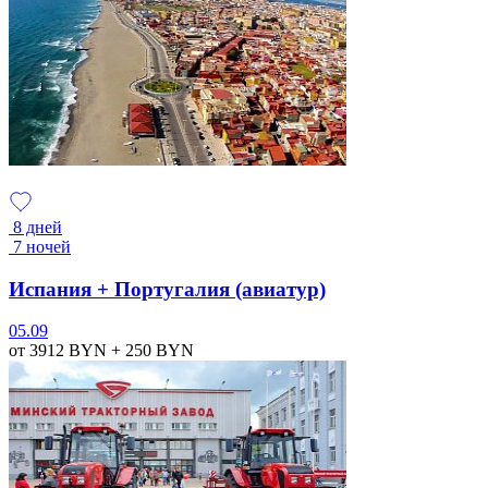
8 дней
7 ночей
Испания + Португалия (авиатур)
05.09
от 3912
BYN
+ 250
BYN