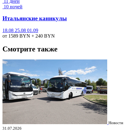
11 дней
10 ночей
Итальянские каникулы
18.08
25.08
01.09
от 1589
BYN
+ 240
BYN
Смотрите также
Новости
31.07.2026