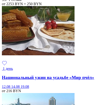
от 2253
BYN
+ 250
BYN
1 день
Национальный ужин на усадьбе «Мир пчёл»
12.08
14.08
19.08
от 216
BYN