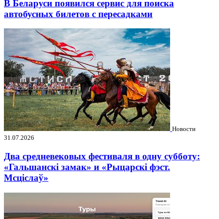
В Беларуси появился сервис для поиска
автобусных билетов с пересадками
Новости
31.07.2026
Два средневековых фестиваля в одну субботу:
«Гальшанскі замак» и «Рыцарскі фэст.
Мсціслаў»