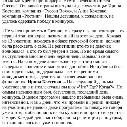
«Южный Крест» при поддержке сети греческих отелей
Grecotel. От нашей страны выступали две участницы: Ирина
Костенко, компания «Туссон Вояж», и Анна Кожевко,
компания «Ростинг». Нашим девушкам, к сожалению, не
удалось одержать победу в конкурсе.
«Не успев прилететь в Грецию, мы сразу начали репетировать
первый этап конкурса, назначенный на этот же день. Каждая
из 13 участниц, находясь в образе греческой богини, должна
была рассказать о себе. На репетиции кто-то из девочек
волновался, а кто-то был уверен в себе. Но во время самого
выступления многие очень нервничали, забывали свои
тексты. На самом деле лишь около 5 участниц смогли
выдержать волнение и выступить достойно. Но публика была
снисходительна, поддерживала всех искренними
аплодисментами, – делится впечатлениями одна из
финалисток,
Ирина Костенко
. – На следующий день мы
участвовали в интеллектуальном шоу «Что? Где? Когда?». Но
самым насыщенным был, безусловно, последний день
конкурса. В целом
программа нашего пребывания была очень
интенсивной, и за 5 дней, что мы провели в Греции, никому
из участниц не удалось даже прогуляться по пляжу, не говоря
уже о том, чтобы попасть на экскурсии или просто искупаться
в море. Каждый день нас собирали на репетиции рано утром,
и заканчивалось все уже за полночь.