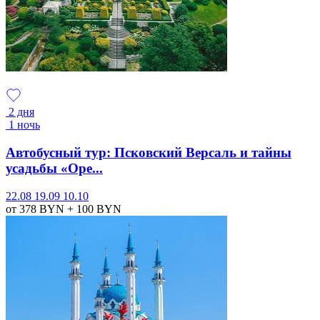
2 дня
1 ночь
Автобусный тур: Псковский Версаль и тайны
усадьбы «Оре...
22.08
19.09
10.10
от 378
BYN
+ 100
BYN