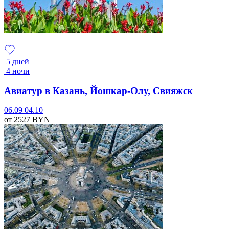
5 дней
4 ночи
Авиатур в Казань, Йошкар-Олу, Свияжск
06.09
04.10
от 2527
BYN