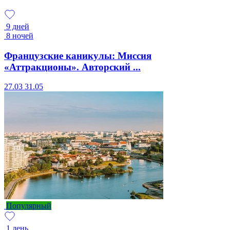
9 дней
8 ночей
Французские каникулы: Миссия
«Аттракционы». Авторский ...
27.03
31.05
Популярный
1 день