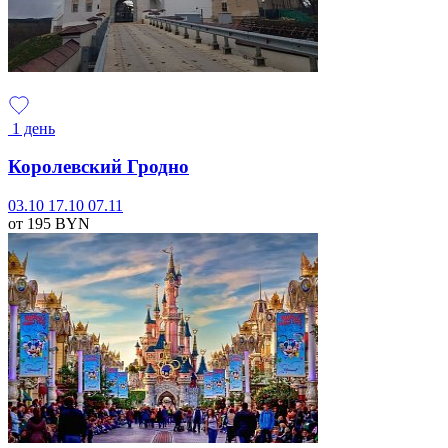
1 день
Королевский Гродно
03.10
17.10
07.11
от 195
BYN