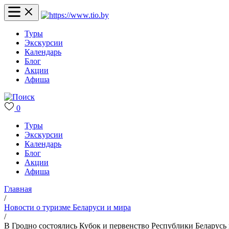
Туры
Экскурсии
Календарь
Блог
Акции
Афиша
0
Туры
Экскурсии
Календарь
Блог
Акции
Афиша
Главная
/
Новости о туризме Беларуси и мира
/
В Гродно состоялись Кубок и первенство Республики Беларусь