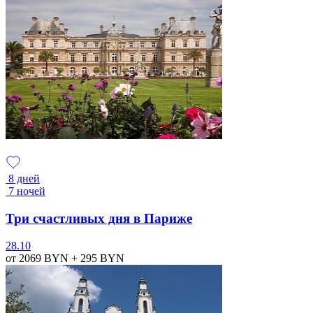
8 дней
7 ночей
Три счастливых дня в Париже
28.10
от 2069
BYN
+ 295
BYN