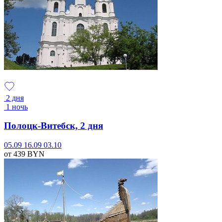
2 дня
1 ночь
Полоцк-Витебск, 2 дня
05.09
16.09
03.10
от 439
BYN