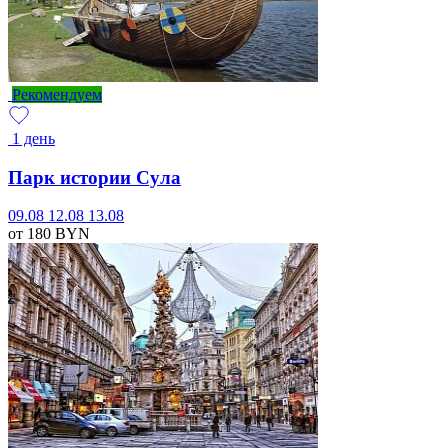
Рекомендуем
1 день
Парк истории Сула
09.08
12.08
13.08
от 180
BYN