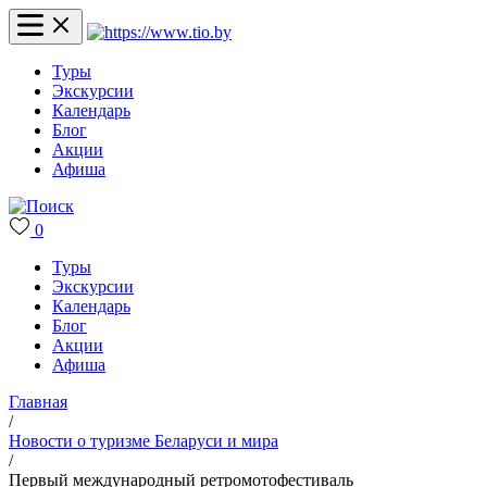
Туры
Экскурсии
Календарь
Блог
Акции
Афиша
0
Туры
Экскурсии
Календарь
Блог
Акции
Афиша
Главная
/
Новости о туризме Беларуси и мира
/
Первый международный ретромотофестиваль