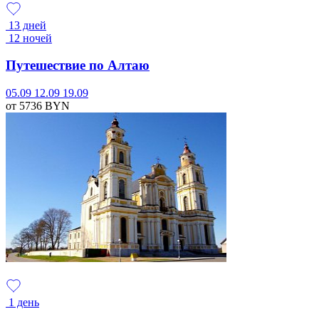
13 дней
12 ночей
Путешествие по Алтаю
05.09
12.09
19.09
от 5736
BYN
1 день