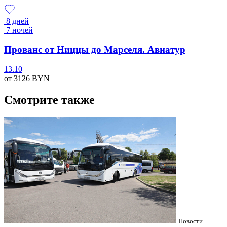
8 дней
7 ночей
Прованс от Ниццы до Марселя. Авиатур
13.10
от 3126
BYN
Смотрите также
Новости