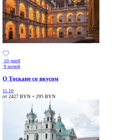
10 дней
9 ночей
О Тоскане со вкусом
11.10
от 2427
BYN
+ 295
BYN