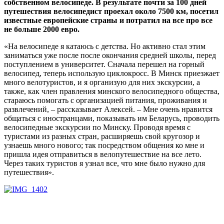
собственном велосипеде. В результате почти за 100 дней
путешествия велосипедист проехал около 7500 км, посетил
известные европейские страны и потратил на все про все
не больше 2000 евро.
«На велосипеде я катаюсь с детства. Но активно стал этим
заниматься уже после после окончания средней школы, перед
поступлением в университет. Сначала перешел на горный
велосипед, теперь использую циклокросс. В Минск приезжает
много велотуристов, и я организую для них экскурсии, а
также, как член правления минского велосипедного общества,
стараюсь помогать с организацией питания, проживания и
развлечений, – рассказывает Алексей. – Мне очень нравится
общаться с иностранцами, показывать им Беларусь, проводить
велосипедные экскурсии по Минску. Проводя время с
туристами из разных стран, расширяешь свой кругозор и
узнаешь много нового; так посредством общения ко мне и
пришла идея отправиться в велопутешествие на все лето.
Через таких туристов я узнал все, что мне было нужно для
путешествия».