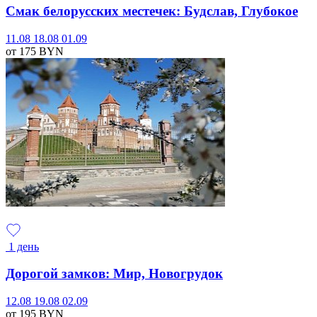
Смак белорусских местечек: Будслав, Глубокое
11.08
18.08
01.09
от 175
BYN
1 день
Дорогой замков: Мир, Новогрудок
12.08
19.08
02.09
от 195
BYN