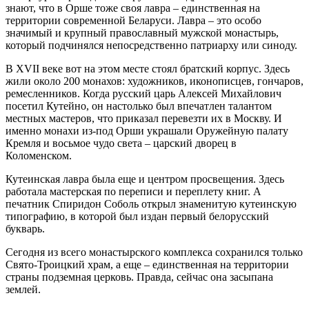
знают, что в Орше тоже своя лавра – единственная на
территории современной Беларуси. Лавра – это особо
значимый и крупный православный мужской монастырь,
который подчинялся непосредственно патриарху или синоду.
В XVII веке вот на этом месте стоял братский корпус. Здесь
жили около 200 монахов: художников, иконописцев, гончаров,
ремесленников. Когда русский царь Алексей Михайлович
посетил Кутейно, он настолько был впечатлен талантом
местных мастеров, что приказал перевезти их в Москву. И
именно монахи из-под Орши украшали Оружейную палату
Кремля и восьмое чудо света – царский дворец в
Коломенском.
Кутеинская лавра была еще и центром просвещения. Здесь
работала мастерская по переписи и переплету книг. А
печатник Спиридон Соболь открыл знаменитую кутеинскую
типографию, в которой был издан первый белорусский
букварь.
Сегодня из всего монастырского комплекса сохранился только
Свято-Троицкий храм, а еще – единственная на территории
страны подземная церковь. Правда, сейчас она засыпана
землей.