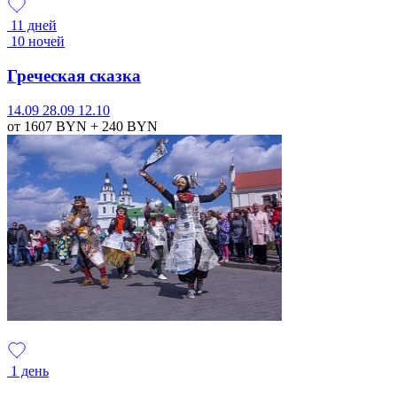
11 дней
10 ночей
Греческая сказка
14.09
28.09
12.10
от 1607
BYN
+ 240
BYN
1 день