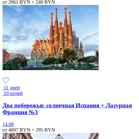
от 2061
BYN
+ 240
BYN
11 дней
10 ночей
Два побережья: солнечная Испания + Лазурная
Франция №3
14.08
от 4697
BYN
+ 295
BYN