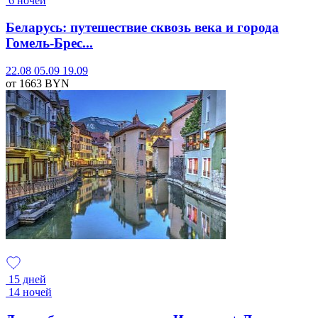
6 ночей
Беларусь: путешествие сквозь века и города
Гомель-Брес...
22.08
05.09
19.09
от 1663
BYN
15 дней
14 ночей