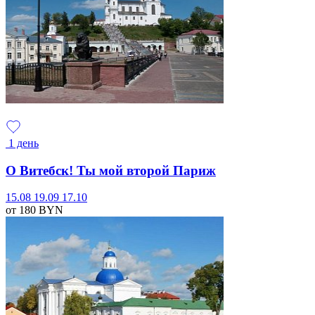
1 день
О Витебск! Ты мой второй Париж
15.08
19.09
17.10
от 180
BYN