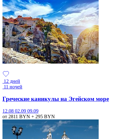
12 дней
11 ночей
Греческие каникулы на Эгейском море
12.08
02.09
09.09
от 2811
BYN
+ 295
BYN