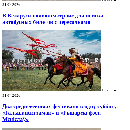
31.07.2026
В Беларуси появился сервис для поиска
автобусных билетов с пересадками
Новости
31.07.2026
Два средневековых фестиваля в одну субботу:
«Гальшанскі замак» и «Рыцарскі фэст.
Мсціслаў»