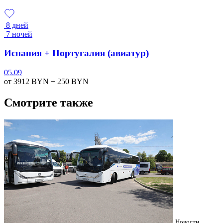
8 дней
7 ночей
Испания + Португалия (авиатур)
05.09
от 3912
BYN
+ 250
BYN
Смотрите также
Новости