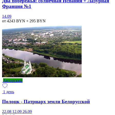
Два побережья: солнечная Испания + Лазурная
Франция №1
14.09
от 4243
BYN
+ 295
BYN
Авторский
1 день
Полоцк - Патриарх земли Белорусской
22.08
12.09
26.09