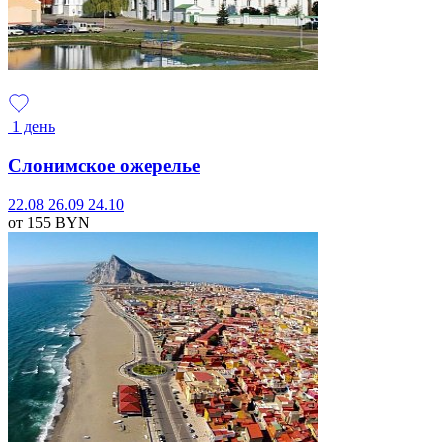
1 день
Слонимское ожерелье
22.08
26.09
24.10
от 155
BYN