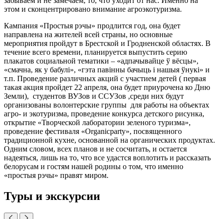
забываем и не замечаем, то, что уходит от нас. Именно на
этом и сконцентрировано внимание агроэкотуризма.
Кампания «Простыя рэчы» продлится год, она будет
направлена на жителей всей страны, но основные
мероприятия пройдут в Брестской и Гродненской областях. В
течение всего времени, планируется выпустить серию
плакатов социальной тематики – «адпачывайце ў вёсцы»,
«смачна, як у бабулі», «гэта павінны бачыць і нашыя ўнукі» и
т.п. Проведение различных акций с участием детей ( первая
такая акция пройдет 22 апреля, она будет приурочена ко Дню
Земли), студентов ВУЗов и ССУЗов ,среди них будут
организованы волонтерские группы для работы на объектах
агро- и экотуризма, проведение конкурса детского рисунка,
открытие «Творческой лаборатории зеленого туризма»,
проведение фестиваля «Organicparty», посвященного
традиционной кухне, основанной на органических продуктах.
Одним словом, всех планов и не сосчитать, и остается
надеяться, лишь на то, что все удастся воплотить и рассказать
белорусам и гостям нашей родины о том, что именно
«простыя рэчы» правят миром.
Туры и экскурсии