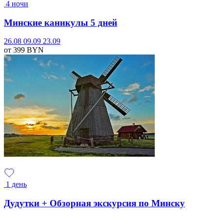
4 ночи
Минские каникулы 5 дней
26.08
09.09
23.09
от 399
BYN
1 день
Дудутки + Обзорная экскурсия по Минску