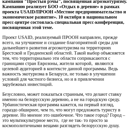
кампания "Простыя рэчы", посвященная агроэкотуризму.
Кампанию реализует БОО «Отдых в деревне» в рамках
проекта USAID/ПРООН «Местное предпринимательство и
экономическое развитие». 10 октября в национальном
пресс-центре состоялась специальная пресс-конференция,
посвященная этой теме.
Проект USAID, реализуемый ПРООН направлен, прежде
всего, на улучшение и создание благоприятной среды для
дальнейшего развития агроэкотуризма на территориях
Брестской и Гродненской областей. Такой выбор объясняется
тем, что территориально эти области соприкасаются с
границами стран Еврозоны, жители которой, являются
целевой аудиторией в контексте данной программы. Ведь
важность экотуризма в Беларуси, не только в улучшении
условий для частного бизнеса, но и в привлечении
зарубежных инвестиций.
Безусловно, может показаться странным, что делают ставку
именно на белорусскую деревню, а не на городскую среду.
Урбанистическая программа кажется, на первый взгляд,
гораздо обширнее, чем то, что могут предложить туристу в
деревне. Но мнение это ошибочное. Что такое город? Город –
это мультикультурное место, где не так- то просто за
космополитичными вещами разглядеть белорусскую душу.