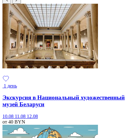
1 день
Экскурсия в Национальный художественный
музей Беларуси
10.08
11.08
12.08
от 40
BYN