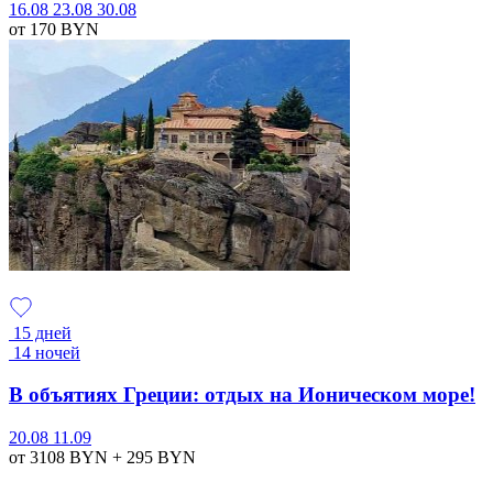
16.08
23.08
30.08
от 170
BYN
15 дней
14 ночей
В объятиях Греции: отдых на Ионическом море!
20.08
11.09
от 3108
BYN
+ 295
BYN