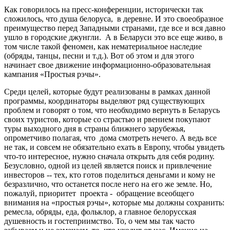
Как говорилось на пресс-конференции, исторически так
сложилось, что душа белоруса, в деревне. И это своеобразное
преимущество перед Западными странами, где все и вся давно
ушло в городские джунгли. А в Беларуси это все еще живо, в
том числе такой феномен, как нематериальное наследие
(обряды, танцы, песни и т.д.). Вот об этом и для этого
начинает свое движение информационно-образовательная
кампания «Простыя рэчы».
Среди целей, которые будут реализованы в рамках данной
программы, координаторы выделяют ряд существующих
проблем и говорят о том, что необходимо вернуть в Беларусь
своих туристов, которые со страстью и рвением покупают
туры выходного дня в страны ближнего зарубежья,
опрометчиво полагая, что дома смотреть нечего. А ведь все
не так, и совсем не обязательно ехать в Европу, чтобы увидеть
что-то интересное, нужно сначала открыть для себя родину.
Безусловно, одной из целей является поиск и привлечение
инвесторов -- тех, кто готов поделиться деньгами и кому не
безразлично, что останется после него на его же земле. Но,
пожалуй, приоритет проекта - обращение всеобщего
внимания на «простыя рэчы», которые мы должны сохранить:
ремесла, обряды, еда, фольклор, а главное белорусская
душевность и гостеприимство. То, о чем мы так часто