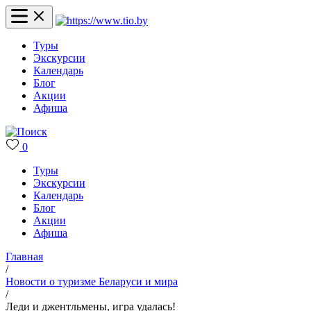
Туры
Экскурсии
Календарь
Блог
Акции
Афиша
0
Туры
Экскурсии
Календарь
Блог
Акции
Афиша
Главная
/
Новости о туризме Беларуси и мира
/
Леди и джентльмены, игра удалась!