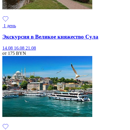
1 день
Экскурсия в Великое княжество Сула
14.08
16.08
21.08
от 175
BYN