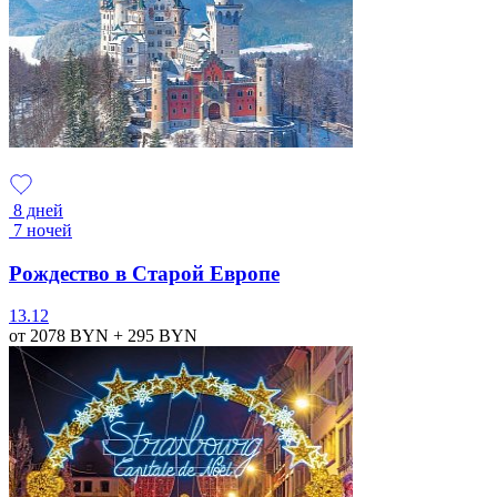
8 дней
7 ночей
Рождество в Старой Европе
13.12
от 2078
BYN
+ 295
BYN