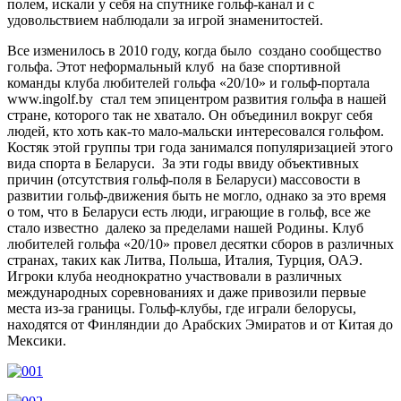
полем, искали у себя на спутнике гольф-канал и с
удовольствием наблюдали за игрой знаменитостей.
Все изменилось в 2010 году, когда было создано сообщество
гольфа. Этот неформальный клуб на базе спортивной
команды клуба любителей гольфа «20/10» и гольф-портала
www.ingolf.by стал тем эпицентром развития гольфа в нашей
стране, которого так не хватало. Он объединил вокруг себя
людей, кто хоть как-то мало-мальски интересовался гольфом.
Костяк этой группы три года занимался популяризацией этого
вида спорта в Беларуси. За эти годы ввиду объективных
причин (отсутствия гольф-поля в Беларуси) массовости в
развитии гольф-движения быть не могло, однако за это время
о том, что в Беларуси есть люди, играющие в гольф, все же
стало известно далеко за пределами нашей Родины. Клуб
любителей гольфа «20/10» провел десятки сборов в различных
странах, таких как Литва, Польша, Италия, Турция, ОАЭ.
Игроки клуба неоднократно участвовали в различных
международных соревнованиях и даже привозили первые
места из-за границы. Гольф-клубы, где играли белорусы,
находятся от Финляндии до Арабских Эмиратов и от Китая до
Мексики.