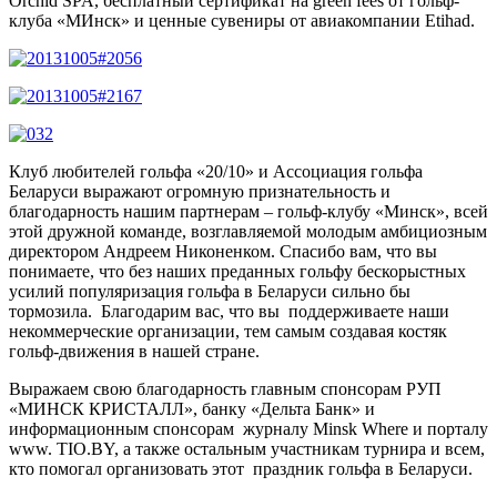
Orchid SPA, бесплатный сертификат на green fees от гольф-
клуба «МИнск» и ценные сувениры от авиакомпании Etihad.
Клуб любителей гольфа «20/10» и Ассоциация гольфа
Беларуси выражают огромную признательность и
благодарность нашим партнерам – гольф-клубу «Минск», всей
этой дружной команде, возглавляемой молодым амбициозным
директором Андреем Никоненком. Спасибо вам, что вы
понимаете, что без наших преданных гольфу бескорыстных
усилий популяризация гольфа в Беларуси сильно бы
тормозила. Благодарим вас, что вы поддерживаете наши
некоммерческие организации, тем самым создавая костяк
гольф-движения в нашей стране.
Выражаем свою благодарность главным спонсорам РУП
«МИНСК КРИСТАЛЛ», банку «Дельта Банк» и
информационным спонсорам журналу Minsk Where и порталу
www. TIO.BY, а также остальным участникам турнира и всем,
кто помогал организовать этот праздник гольфа в Беларуси.