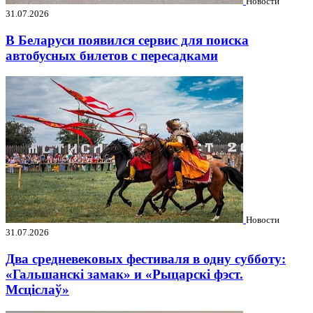
Новости
31.07.2026
В Беларуси появился сервис для поиска
автобусных билетов с пересадками
Новости
31.07.2026
Два средневековых фестиваля в одну субботу:
«Гальшанскі замак» и «Рыцарскі фэст.
Мсціслаў»