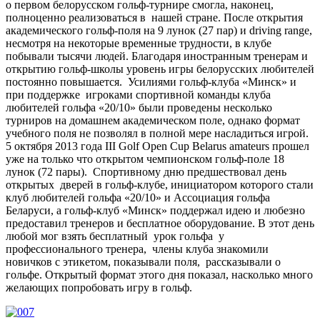
о первом белорусском гольф-турнире смогла, наконец,
полноценно реализоваться в нашей стране. После открытия
академического гольф-поля на 9 лунок (27 пар) и driving range,
несмотря на некоторые временные трудности, в клубе
побывали тысячи людей. Благодаря иностранным тренерам и
открытию гольф-школы уровень игры белорусских любителей
постоянно повышается. Усилиями гольф-клуба «Минск» и
при поддержке игроками спортивной команды клуба
любителей гольфа «20/10» были проведены несколько
турниров на домашнем академическом поле, однако формат
учебного поля не позволял в полной мере насладиться игрой.
5 октября 2013 года III Golf Open Cup Belarus amateurs прошел
уже на только что открытом чемпионском гольф-поле 18
лунок (72 пары). Спортивному дню предшествовал день
открытых дверей в гольф-клубе, инициатором которого стали
клуб любителей гольфа «20/10» и Ассоциация гольфа
Беларуси, а гольф-клуб «Минск» поддержал идею и любезно
предоставил тренеров и бесплатное оборудование. В этот день
любой мог взять бесплатный урок гольфа у
профессионального тренера, члены клуба знакомили
новичков с этикетом, показывали поля, рассказывали о
гольфе. Открытый формат этого дня показал, насколько много
желающих попробовать игру в гольф.