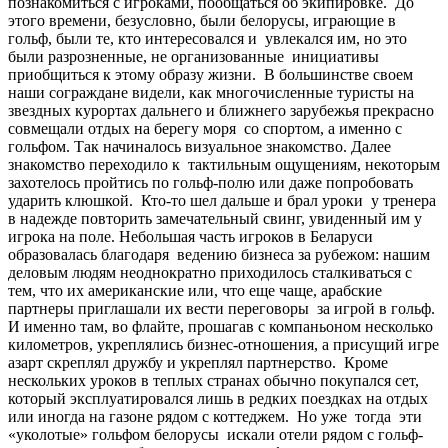
познакомиться с игроками, пообщаться об экипировке. До
этого времени, безусловно, были белорусы, играющие в
гольф, были те, кто интересовался и увлекался им, но это
были разрозненные, не организованные инициативы
приобщиться к этому образу жизни. В большинстве своем
наши сограждане видели, как многочисленные туристы на
звездных курортах дальнего и ближнего зарубежья прекрасно
совмещали отдых на берегу моря со спортом, а именно с
гольфом. Так начиналось визуальное знакомство. Далее
знакомство переходило к тактильным ощущениям, некоторым
захотелось пройтись по гольф-полю или даже попробовать
ударить клюшкой. Кто-то шел дальше и брал уроки у тренера
в надежде повторить замечательный свинг, увиденный им у
игрока на поле. Небольшая часть игроков в Беларуси
образовалась благодаря ведению бизнеса за рубежом: нашим
деловым людям неоднократно приходилось сталкиваться с
тем, что их американские или, что еще чаще, арабские
партнеры приглашали их вести переговоры за игрой в гольф.
И именно там, во флайте, прошагав с компаньоном несколько
километров, укреплялись бизнес-отношения, а присущий игре
азарт скреплял дружбу и укреплял партнерство. Кроме
нескольких уроков в теплых странах обычно покупался сет,
который эксплуатировался лишь в редких поездках на отдых
или иногда на газоне рядом с коттеджем. Но уже тогда эти
«уколотые» гольфом белорусы искали отели рядом с гольф-