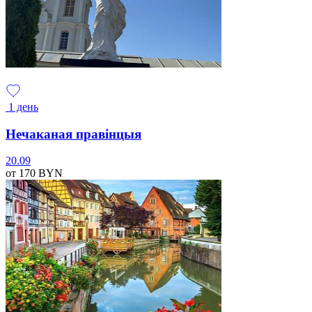
1 день
Нечаканая правінцыя
20.09
от 170
BYN