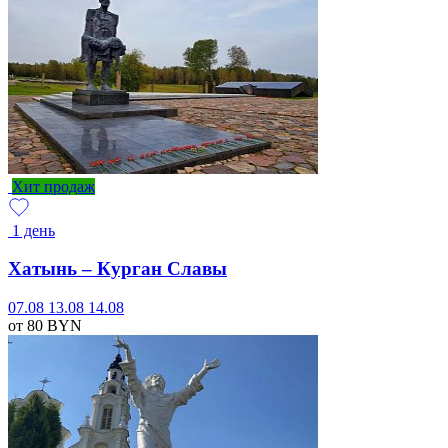
Хит продаж
1 день
Хатынь – Курган Славы
07.08
13.08
14.08
от 80
BYN