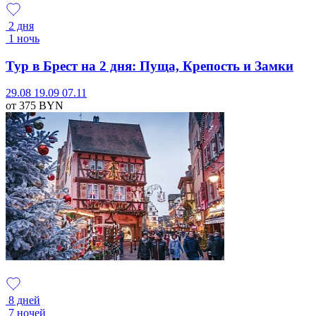
2 дня
1 ночь
Тур в Брест на 2 дня: Пуща, Крепость и Замки
29.08
19.09
07.11
от 375
BYN
8 дней
7 ночей