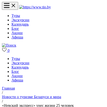
Туры
Экскурсии
Календарь
Блог
Акции
Афиша
0
Туры
Экскурсии
Календарь
Блог
Акции
Афиша
Главная
/
Новости о туризме Беларуси и мира
/
«Невский экспресс» унес жизни 25 человек