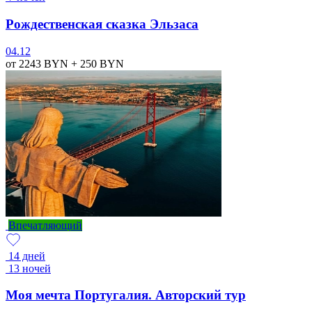
Рождественская сказка Эльзаса
04.12
от 2243
BYN
+ 250
BYN
Впечатляющий
14 дней
13 ночей
Моя мечта Португалия. Авторский тур