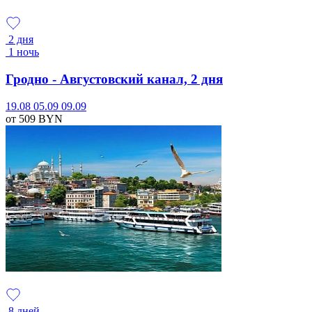
2 дня
1 ночь
Гродно - Августовский канал, 2 дня
19.08
05.09
09.09
от 509
BYN
8 дней