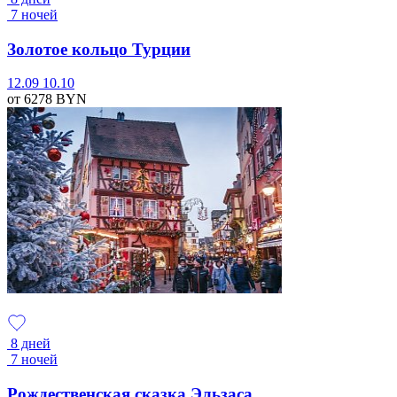
7 ночей
Золотое кольцо Турции
12.09
10.10
от 6278
BYN
8 дней
7 ночей
Рождественская сказка Эльзаса