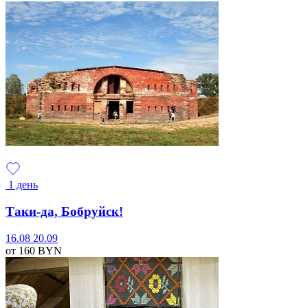
1 день
Таки-да, Бобруйск!
16.08
20.09
от 160
BYN