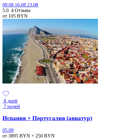
09.08
16.08
23.08
5.0
4 Отзыва
от 105
BYN
8 дней
7 ночей
Испания + Португалия (авиатур)
05.09
от 3895
BYN
+ 250
BYN