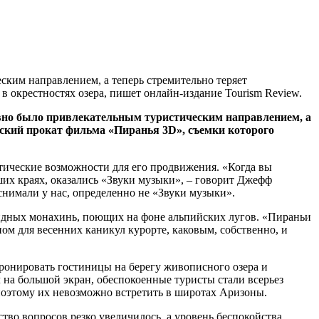
ским направлением, а теперь стремительно теряет
 окрестностях озера, пишет онлайн-издание Tourism Review.
авно было привлекательным туристическим направлением, а
нский прокат фильма «Пиранья 3D», съемки которого
астические возможности для его продвижения. «Когда вы
ших краях, оказались «Звуки музыки», – говорит Джефф
снимали у нас, определенно не «Звуки музыки».
овидных монахинь, поющих на фоне альпийских лугов. «Пираньи
ом для весенних каникул курорте, каковым, собственно, и
бронировать гостиницы на берегу живописного озера и
 на большой экран, обеспокоенные туристы стали всерьез
 поэтому их невозможно встретить в широтах Аризоны.
ство вопросов резко увеличилось, а уровень беспокойства