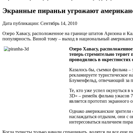
Экранные пираньи угрожают американ
Дата публикации:
Сентябрь 14, 2010
Озеро Хавасу, расположенное на границе штатов Аризона и Ка
популярность. Виной тому – выход в национальный американск
Озеро Хавасу, расположенно
теперь стремительно теряет
проводились в окрестностях 
Казалось бы, съемки фильма – 
рекламируете туристическое н
Блуменфельд, отвечающий за пр
Те, кто уже успел окунуться 
3D» – римейк фильма ужасов 7
является прототип экранного оз
Однако американские зрители 
наслаждаться отдыхом, они с 
интересоваться наличием пиран
Когда туристы только начали спрашивать, водятся ли все еще п