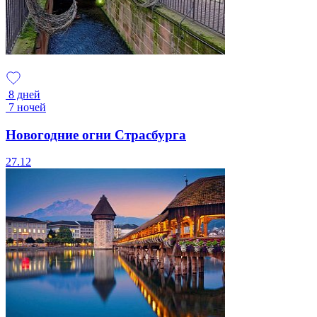
8 дней
7 ночей
Новогодние огни Страсбурга
27.12