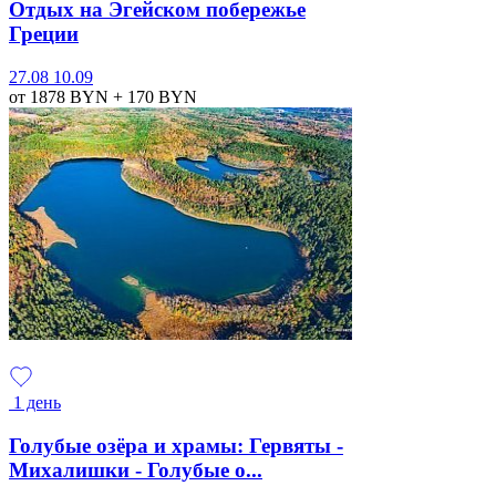
Отдых на Эгейском побережье
Греции
27.08
10.09
от 1878
BYN
+ 170
BYN
1 день
Голубые озёра и храмы: Гервяты -
Михалишки - Голубые о...