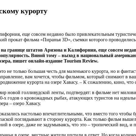
скому курорту
лифорния, еще совсем недавно было привлекательным туристиче
ий прокат фильма «Пиранья 3D», съемки которого проводились в
е на границе штатов Аризона и Калифорния, еще совсем нед
 популярность. Виной тому – выход в национальный америка
озера, пишет онлайн-издание Tourism Review.
это не только большая честь для маленького курорта, но и фант
аправление, вам хочется, чтобы фильмом, который снимают в ва
одвижение курорта на озере Хавасу. – К сожалению, кино, что 
в мир новой голливудской ленты, подтвердят: в фильме нет мил
0-х годов о кровожадных рыбах, атакующих туристов на идеальн
ера – озеро Хавасу.
оказались настолько впечатлительными, что вместо того чтобы 
опаской поглядывают в сторону курорта. Как только фильм вышел
ий в озере, даже не задумываясь, что это – тропический вид, и
ираньи в озере, местные жители шутили в ответ. Но когда количе