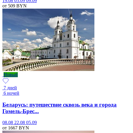
19.08
05.09
09.09
от 509
BYN
Новый
7 дней
6 ночей
Беларусь: путешествие сквозь века и города
Гомель-Брес...
08.08
22.08
05.09
от 1667
BYN