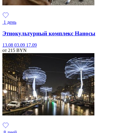
1 день
Этнокультурный комплекс Наносы
13.08
03.09
17.09
от 215
BYN
8 дней