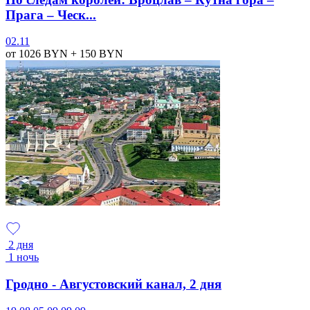
Прага – Ческ...
02.11
от 1026
BYN
+ 150
BYN
2 дня
1 ночь
Гродно - Августовский канал, 2 дня