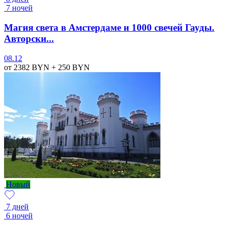
7 ночей
Магия света в Амстердаме и 1000 свечей Гауды.
Авторски...
08.12
от 2382
BYN
+ 250
BYN
Новый
7 дней
6 ночей