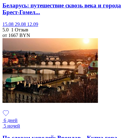
Беларусь: путешествие сквозь века и города
Брест-Гомел...
15.08
29.08
12.09
5.0
1 Отзыв
от 1667
BYN
6 дней
5 ночей
По следам королей: Вроцлав – Кутна гора –