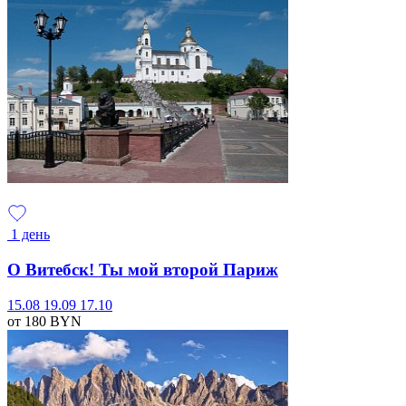
1 день
О Витебск! Ты мой второй Париж
15.08
19.09
17.10
от 180
BYN