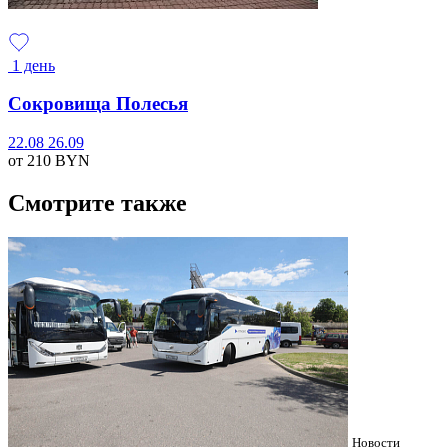
1 день
Сокровища Полесья
22.08
26.09
от 210
BYN
Смотрите также
Новости