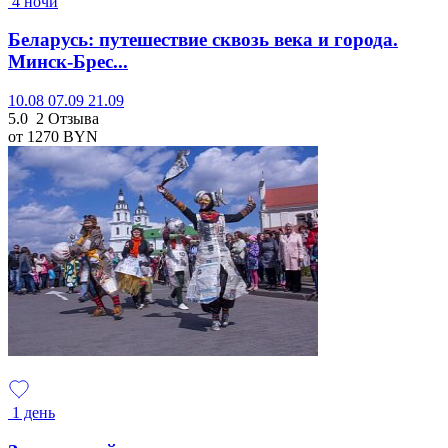
4 ночи
Беларусь: путешествие сквозь века и города.
Минск-Брес...
10.08
07.09
21.09
5.0
2 Отзыва
от 1270
BYN
1 день