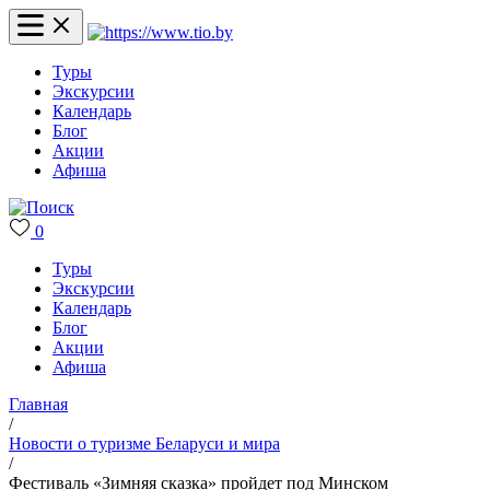
Туры
Экскурсии
Календарь
Блог
Акции
Афиша
0
Туры
Экскурсии
Календарь
Блог
Акции
Афиша
Главная
/
Новости о туризме Беларуси и мира
/
Фестиваль «Зимняя сказка» пройдет под Минском