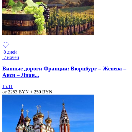
8 дней
7 ночей
Винные дороги Франции: Вюрцбург – Женева –
Анси – Лион...
15.11
от 2253
BYN
+ 250
BYN