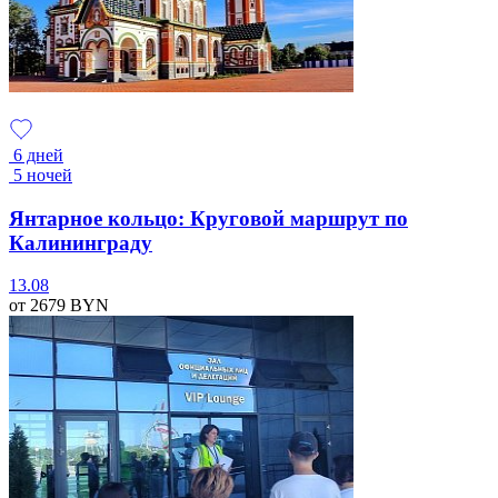
6 дней
5 ночей
Янтарное кольцо: Круговой маршрут по
Калининграду
13.08
от 2679
BYN