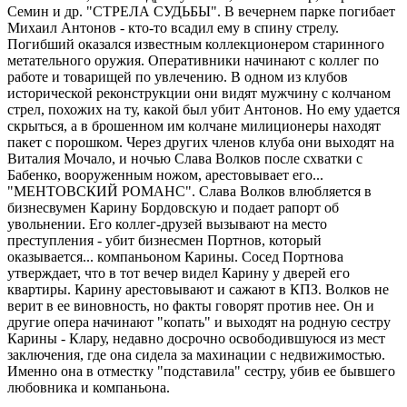
Семин и др. "СТРЕЛА СУДЬБЫ". В вечернем парке погибает
Михаил Антонов - кто-то всадил ему в спину стрелу.
Погибший оказался известным коллекционером старинного
метательного оружия. Оперативники начинают с коллег по
работе и товарищей по увлечению. В одном из клубов
исторической реконструкции они видят мужчину с колчаном
стрел, похожих на ту, какой был убит Антонов. Но ему удается
скрыться, а в брошенном им колчане милиционеры находят
пакет с порошком. Через других членов клуба они выходят на
Виталия Мочало, и ночью Слава Волков после схватки с
Бабенко, вооруженным ножом, арестовывает его...
"МЕНТОВСКИЙ РОМАНС". Слава Волков влюбляется в
бизнесвумен Карину Бордовскую и подает рапорт об
увольнении. Его коллег-друзей вызывают на место
преступления - убит бизнесмен Портнов, который
оказывается... компаньоном Карины. Сосед Портнова
утверждает, что в тот вечер видел Карину у дверей его
квартиры. Карину арестовывают и сажают в КПЗ. Волков не
верит в ее виновность, но факты говорят против нее. Он и
другие опера начинают "копать" и выходят на родную сестру
Карины - Клару, недавно досрочно освободившуюся из мест
заключения, где она сидела за махинации с недвижимостью.
Именно она в отместку "подставила" сестру, убив ее бывшего
любовника и компаньона.