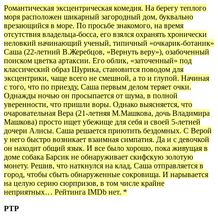
Романтическая эксцентрическая комедия. На берегу теплого
моря расположен шикарный загородный дом, буквально
врезающийся в море. По просьбе знакомого, на время
отсутствия владельца-босса, его взялся охранять хронически
неловкий начинающий ученый, типичный «очкарик-ботаник»
Саша (22-летний В.Жеребцов, «Вернуть веру»), озабоченный
поиском цветка артаксии. Его облик, «заточенный» под
классический образ Шурика, становится поводом для
эксцентрики, чаще всего не смешной, а то и глупой. Начиная
с того, что по приезду, Саша первым делом теряет очки.
Однажды ночью он просыпается от шума, в полной
уверенности, что пришли воры. Однако выясняется, что
очаровательная Вера (21-летняя М.Машкова, дочь Владимира
Машкова) просто ищет убежище для себя и своей 5-летней
дочери Алисы. Саша решается приютить бездомных. С Верой
у него быстро возникает взаимная симпатия. Да и с девочкой
он находит общий язык. И все было хорошо, пока живущая в
доме собака Барсик не обнаруживает скифскую золотую
монету. Решив, что наткнулся на клад, Саша отправляется в
город, чтобы сбыть обнаруженные сокровища. И нарывается
на целую серию сюрпризов, в том числе крайне
неприятных… Рейтинга IMDb нет. *
РТР