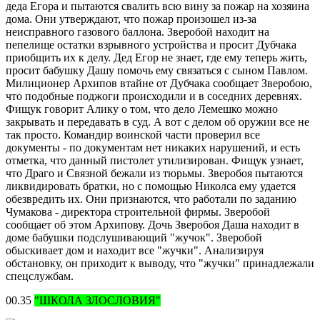
деда Егора и пытаются свалить всю вину за пожар на хозяина
дома. Они утверждают, что пожар произошел из-за
неисправного газового баллона. Зверобой находит на
пепелище остатки взрывного устройства и просит Дубчака
приобщить их к делу. Дед Егор не знает, где ему теперь жить,
просит бабушку Дашу помочь ему связаться с сыном Павлом.
Милиционер Архипов втайне от Дубчака сообщает Зверобою,
что подобные поджоги происходили и в соседних деревнях.
Фищук говорит Алику о том, что дело Лемешко можно
закрывать и передавать в суд. А вот с делом об оружии все не
так просто. Командир воинской части проверил все
документы - по документам нет никаких нарушений, и есть
отметка, что данный пистолет утилизирован. Фищук узнает,
что Драго и Связной бежали из тюрьмы. Зверобоя пытаются
ликвидировать братки, но с помощью Николса ему удается
обезвредить их. Они признаются, что работали по заданию
Чумакова - директора строительной фирмы. Зверобой
сообщает об этом Архипову. Дочь Зверобоя Даша находит в
доме бабушки подслушивающий "жучок". Зверобой
обыскивает дом и находит все "жучки". Анализируя
обстановку, он приходит к выводу, что "жучки" принадлежали
спецслужбам.
00.35
"ШКОЛА ЗЛОСЛОВИЯ"