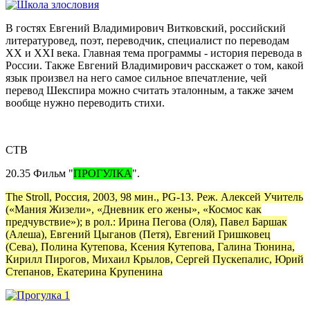
В гостях Евгений Владимирович Витковский, российский
литературовед, поэт, переводчик, специалист по переводам
XX и XXI века. Главная тема программы - история перевода в
России. Также Евгений Владимирович расскажет о том, какой
язык произвел на него самое сильное впечатление, чей
перевод Шекспира можно считать эталонным, а также зачем
вообще нужно переводить стихи.
СТВ
20.35 Фильм "
ПРОГУЛКА
".
The Stroll, Россия, 2003, 98 мин., PG-13. Реж. Алексей Учитель
(«Мания Жизели», «Дневник его жены», «Космос как
предчувствие»); в рол.: Ирина Пегова (Оля), Павел Баршак
(Алеша), Евгений Цыганов (Петя), Евгений Гришковец
(Сева), Полина Кутепова, Ксения Кутепова, Галина Тюнина,
Кирилл Пирогов, Михаил Крылов, Сергей Пускепалис, Юрий
Степанов, Екатерина Крупенина