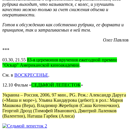
рубрика выходит, что называется, с колес, и улучшить
качество можно только за счет снижения объема и
оперативности.
Готов к обсуждению как собственно рубрики, ее формата и
принципов, так и затрагиваемых в ней тем.
Олег Па
влов
***
03.30, 21.55
83-я церемония вручения ежегодной премии
"Оскар" Американской киноакадемии
.
См. в
ВОСКРЕСЕНЬЕ
.
12.10 Фильм «
СЕДЬМОЙ ЛЕПЕСТОК
»
Украина –
Россия, 2006, 97 мин., PG. Реж.: Александр Даруга
(«Маша и море»), Ульяна Кандаурова (дебют); в рол.: Мария
Машкова (Вера), Владимир Жеребцов (Саша Котеночкин),
Георгий Дрозд (Тимофей Иванович), Дмитрий Лаленков
(Валентин), Наташа Гарбик (Алиса)