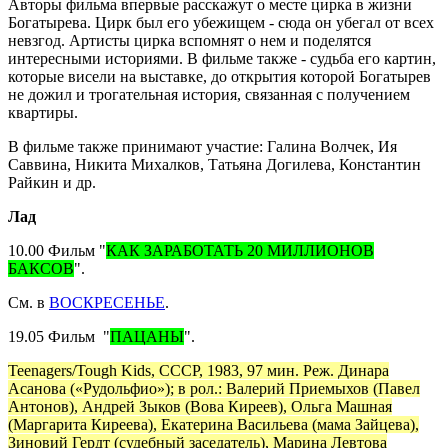
Авторы фильма впервые расскажут о месте цирка в жизни
Богатырева. Цирк был его убежищем - сюда он убегал от всех
невзгод. Артисты цирка вспомнят о нем и поделятся
интересными историями. В фильме также - судьба его картин,
которые висели на выставке, до открытия которой Богатырев
не дожил и трогательная история, связанная с получением
квартиры.
В фильме также принимают участие: Галина Волчек, Ия
Саввина, Никита Михалков, Татьяна Догилева, Константин
Райкин и др.
Лад
10.00 Фильм "
КАК ЗАРАБОТАТЬ 20 МИЛЛИОНОВ
БАКСОВ
".
См. в
ВОСКРЕСЕНЬЕ
.
19.05 Фильм "
ПАЦАНЫ
".
Teenagers/Tough Kids, СССР, 1983, 97 мин. Реж. Динара
Асанова («Рудольфио»); в рол.: Валерий Приемыхов (Павел
Антонов), Андрей Зыков (Вова Киреев), Ольга Машная
(Маргарита Киреева), Екатерина Васильева (мама Зайцева),
Зиновий Гердт (судебный заседатель), Марина Левтова