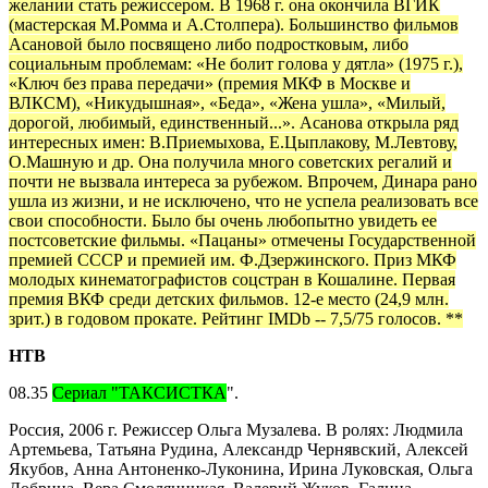
желании стать режиссером. В 1968 г. она окончила ВГИК
(мастерская М.Ромма и А.Столпера). Большинство фильмов
Асановой было посвящено либо подростковым, либо
социальным проблемам: «Не болит голова у дятла» (1975 г.),
«Ключ без права передачи» (премия МКФ в Москве и
ВЛКСМ), «Никудышная», «Беда», «Жена ушла», «Милый,
дорогой, любимый, единственный...». Асанова открыла ряд
интересных имен: В.Приемыхова, Е.Цыплакову, М.Левтову,
О.Машную и др. Она получила много советских регалий и
почти не вызвала интереса за рубежом. Впрочем, Динара рано
ушла из жизни, и не исключено, что не успела реализовать все
свои способности. Было бы очень любопытно увидеть ее
постсоветские фильмы. «Пацаны» отмечены Государственной
премией СССР и премией им. Ф.Дзержинского. Приз МКФ
молодых кинематографистов соцстран в Кошалине. Первая
премия ВКФ среди детских фильмов. 12-е место (24,9 млн.
зрит.) в годовом прокате. Рейтинг IMDb -- 7,5/75 голосов. **
НТВ
08.35
Сериал "ТАКСИСТКА
".
Россия, 2006 г. Режиссер Ольга Музалева. В ролях: Людмила
Артемьева, Татьяна Рудина, Александр Чернявский, Алексей
Якубов, Анна Антоненко-Луконина, Ирина Луковская, Ольга