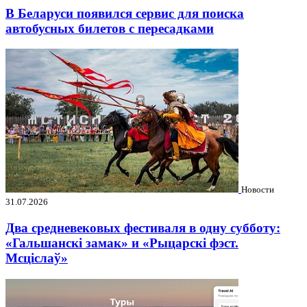
В Беларуси появился сервис для поиска
автобусных билетов с пересадками
Новости
31.07.2026
Два средневековых фестиваля в одну субботу:
«Гальшанскі замак» и «Рыцарскі фэст.
Мсціслаў»