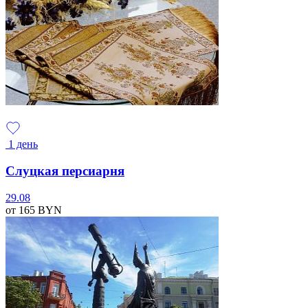
1 день
Слуцкая персиарня
29.08
от 165
BYN