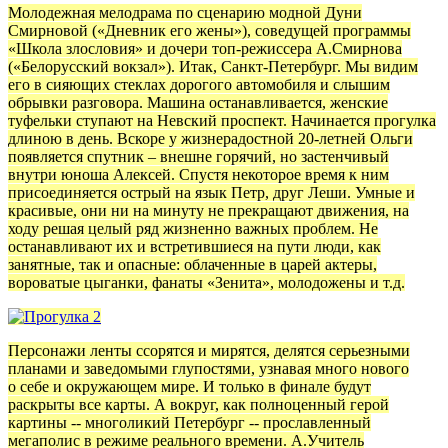
Молодежная мелодрама по сценарию модной Дуни
Смирновой («Дневник его жены»), соведущей программы
«Школа злословия» и дочери топ-режиссера А.Смирнова
(«Белорусский вокзал»). Итак, Санкт-Петербург. Мы видим
его в сияющих стеклах дорогого автомобиля и слышим
обрывки разговора. Машина останавливается, женские
туфельки ступают на Невский проспект. Начинается прогулка
длиною в день. Вскоре у жизнерадостной 20-летней Ольги
появляется спутник – внешне горячий, но застенчивый
внутри юноша Алексей. Спустя некоторое время к ним
присоединяется острый на язык Петр, друг Леши. Умные и
красивые, они ни на минуту не прекращают движения, на
ходу решая целый ряд жизненно важных проблем. Не
останавливают их и встретившиеся на пути люди, как
занятные, так и опасные: облаченные в царей актеры,
вороватые цыганки, фанаты «Зенита», молодожены и т.д.
Персонажи ленты ссорятся и мирятся, делятся серьезными
планами и заведомыми глупостями, узнавая много нового
о себе и окружающем мире. И только в финале будут
раскрыты все карты. А вокруг, как полноценный герой
картины -- многоликий Петербург -- прославленный
мегаполис в режиме реального времени. А.Учитель