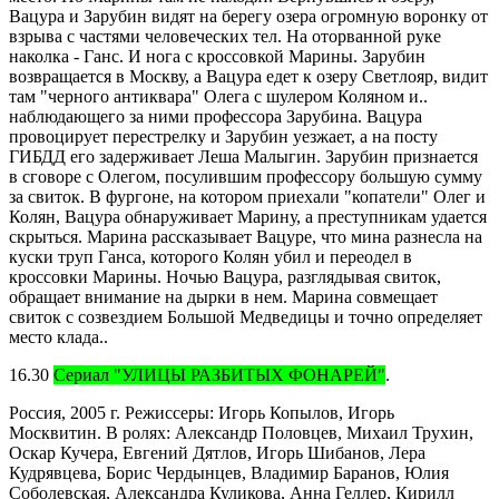
Вацура и Зарубин видят на берегу озера огромную воронку от
взрыва с частями человеческих тел. На оторванной руке
наколка - Ганс. И нога с кроссовкой Марины. Зарубин
возвращается в Москву, а Вацура едет к озеру Светлояр, видит
там "черного антиквара" Олега с шулером Коляном и..
наблюдающего за ними профессора Зарубина. Вацура
провоцирует перестрелку и Зарубин уезжает, а на посту
ГИБДД его задерживает Леша Малыгин. Зарубин признается
в сговоре с Олегом, посулившим профессору большую сумму
за свиток. В фургоне, на котором приехали "копатели" Олег и
Колян, Вацура обнаруживает Марину, а преступникам удается
скрыться. Марина рассказывает Вацуре, что мина разнесла на
куски труп Ганса, которого Колян убил и переодел в
кроссовки Марины. Ночью Вацура, разглядывая свиток,
обращает внимание на дырки в нем. Марина совмещает
свиток с созвездием Большой Медведицы и точно определяет
место клада..
16.30
Сериал "УЛИЦЫ РАЗБИТЫХ ФОНАРЕЙ"
.
Россия, 2005 г. Режиссеры: Игорь Копылов, Игорь
Москвитин. В ролях: Александр Половцев, Михаил Трухин,
Оскар Кучера, Евгений Дятлов, Игорь Шибанов, Лера
Кудрявцева, Борис Чердынцев, Владимир Баранов, Юлия
Соболевская, Александра Куликова, Анна Геллер, Кирилл