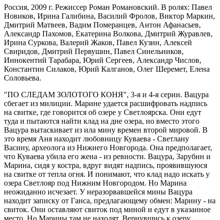
Россия, 2009 г. Режиссер Роман Романовский. В ролях: Павел
Новиков, Ирина Галибина, Василий Фролов, Виктор Маркин,
Дмитрий Матвеев, Вадим Померанцев, Антон Афанасьев,
Александр Пахомов, Екатерина Волкова, Дмитрий Журавлев,
Ирина Суркова, Валерий Жаков, Павел Кузин, Алексей
Свиридов, Дмитрий Первушин, Павел Синельников,
Иннокентий Тарабара, Юрий Сергеев, Александр Числов,
Константин Силаков, Юрий Калганов, Олег Шеремет, Елена
Соловьева.
"ПО СЛЕДАМ ЗОЛОТОГО КОНЯ", 3-я и 4-я серии. Вацура
сбегает из милиции. Марине удается расшифровать надпись
на свитке, где говорится об озере у Светлоярска. Они едут
туда и пытаются найти клад на дне озера, но вместо этого
Вацура вытаскивает из ила мину времен второй мировой. В
это время Аня находит любовницу Куваева - Светлану
Васину, археолога из Нижнего Новгорода. Она предполагает,
что Куваева убила его жена - из ревности. Вацура, Зарубин и
Марина, сидя у костра, вдруг видят надпись, проявившуюся
на свитке от тепла огня. И понимают, что клад надо искать у
озера Светлояр под Нижним Новгородом. Но Марина
неожиданно исчезает. У неразорвавшейся мины Вацура
находит записку от Ганса, предлагающему обмен: Марину - на
свиток. Они оставляют свиток под миной и едут в указанное
место. Но Марины там не находят. Вернувшись к озеру,