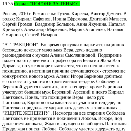
19.35
Сериал "ПОГОНЯ ЗА ТЕНЬЮ".
Россия, 2010 г. Режиссеры: Гузель Киреева, Виктор Демент. В
ролях: Кирилл Сафонов, Ирина Ефремова, Дмитрий Матвеев,
Сергей Громов, Владимир Большов, Анна Якунина, Наталья
Кривозуб, Александр Маркелов, Мария Остапенко, Наталья
Смирнова, Сергей Назаров
"АТТРАКЦИОН". Во время прогулки в парке аттракционов
бесследно исчезает маленькая Вера, дочь недавно
разошедшейся с мужем Алены Смоляниновой. Подозрение
падает на отца девочки - профессора из Бельгии Жана Ван
Дормеля, но уже вскоре выясняется, что он непричастен к
похищению, а истинная причина случившегося - стремление
конкурентов нового мужа Алены Игоря Баринова добиться
его отказа от участия в строительном тендере. Соболеву и
Бережной удается выяснить, что в тендере, кроме Баринова
участвуют бывший муж Бережной Арсений и некто Кирилл
Пантюков. Поняв, что похищение Веры - дело рук
Пантюкова, Баринов отказывается от участия в тендере, но
Пантюков продолжает удерживать девочку в заложниках...
"ИЩИТЕ ЖЕНЩИНУ". Несмотря на все старания Соболева
Пантюков не признается в похищении Лобова. Вскоре, под
давлением адвоката, Ждан вынуждена освободить Пантюкова.
Продолжая поиски Лобова, Соболеву удается задержать одну