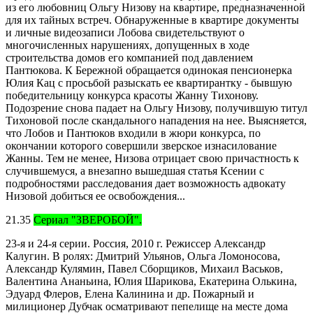
из его любовниц Ольгу Низову на квартире, предназначенной
для их тайных встреч. Обнаруженные в квартире документы
и личные видеозаписи Лобова свидетельствуют о
многочисленных нарушениях, допущенных в ходе
строительства домов его компанией под давлением
Пантюкова. К Бережной обращается одинокая пенсионерка
Юлия Кац с просьбой разыскать ее квартирантку - бывшую
победительницу конкурса красоты Жанну Тихонову.
Подозрение снова падает на Ольгу Низову, получившую титул
Тихоновой после скандального нападения на нее. Выясняется,
что Лобов и Пантюков входили в жюри конкурса, по
окончании которого совершили зверское изнасилование
Жанны. Тем не менее, Низова отрицает свою причастность к
случившемуся, а внезапно вышедшая статья Ксении с
подробностями расследования дает возможность адвокату
Низовой добиться ее освобождения...
21.35
Сериал "ЗВЕРОБОЙ".
23-я и 24-я серии. Россия, 2010 г. Режиссер Александр
Калугин. В ролях: Дмитрий Ульянов, Ольга Ломоносова,
Александр Кулямин, Павел Сборщиков, Михаил Васьков,
Валентина Ананьина, Юлия Шарикова, Екатерина Олькина,
Эдуард Флеров, Елена Калинина и др. Пожарный и
милиционер Дубчак осматривают пепелище на месте дома