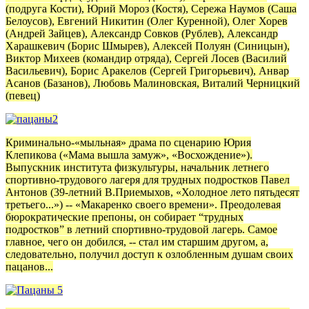
(подруга Кости), Юрий Мороз (Костя), Сережа Наумов (Саша
Белоусов), Евгений Никитин (Олег Куренной), Олег Хорев
(Андрей Зайцев), Александр Совков (Рублев), Александр
Харашкевич (Борис Шмырев), Алексей Полуян (Синицын),
Виктор Михеев (командир отряда), Сергей Лосев (Василий
Васильевич), Борис Аракелов (Сергей Григорьевич), Анвар
Асанов (Базанов), Любовь Малиновская, Виталий Черницкий
(певец)
Криминально-«мыльная» драма по сценарию Юрия
Клепикова («Мама вышла замуж», «Восхождение»).
Выпускник института физкультуры, начальник летнего
спортивно-трудового лагеря для трудных подростков Павел
Антонов (39-летний В.Приемыхов, «Холодное лето пятьдесят
третьего...») -- «Макаренко своего времени». Преодолевая
бюрократические препоны, он собирает “трудных
подростков” в летний спортивно-трудовой лагерь. Самое
главное, чего он добился, -- стал им старшим другом, а,
следовательно, получил доступ к озлобленным душам своих
пацанов...