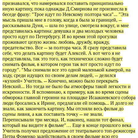
признавался, что намеревался поставить принципиально
иную картину, пока однажды Д.Смирнова не произнесла в
беседе фразу: "Трое идут по Невскому полтора часа"... "Эта
мысль пришла мне в голову, когда я была за границей, --
рассказывала Дуня, -- шла по улице, смотрела вокруг, и мне
представилась картина: девушка и два молодых человека
просто идут по Петербургу. И во время этой прогулки
проживают целую жизнь: любовь, дружбу, вражду,
предательство. Все -- за полтора часа. Я сразу представила
себе, что делать картину будет Алексей. А вот чего я не
представляла, так это того, как технически сложно будет
снимать фильм, в котором герои так вот просто идут по
городу". "Мы снимали все это одной маленькой камерой, на
ходу, среди идущих по своим делам людей, -- делился
«кухней» Учитель. -- Конечно, можно было перекрыть
Невский... Но тогда не было бы атмосферы такой легкости и
искренности. Я вспоминаю, к примеру, как во время сцены
обморока главной героини на площадке Исаакиевского собора
люди бросались к Ирине, предлагали ей помощь... И долго не
знали, как закончить картину. Мы отсняли весь фильм до
сцены ливня, а как поставить точку -- не знали.
Переписывали три месяца. И, наконец, нашли тот финал,
который вы видите в фильме"… Еще в конце прошлого века
Учитель получил предложение от театрального топ-режиссера
Петра Фоменко задействовать в своем фильме всю его