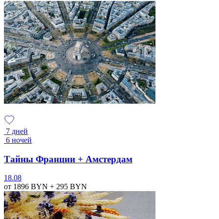
7 дней
6 ночей
Тайны Франции + Амстердам
18.08
от 1896
BYN
+ 295
BYN