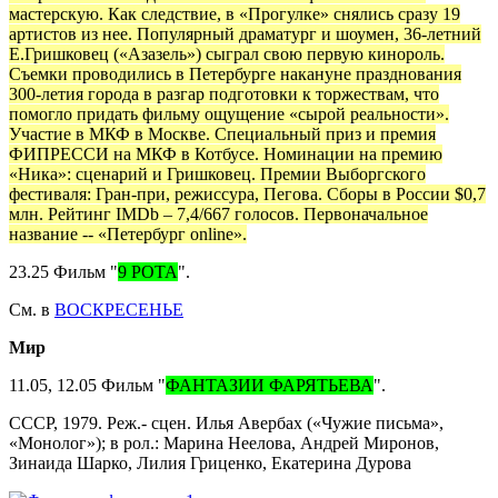
мастерскую. Как следствие, в «Прогулке» снялись сразу 19
артистов из нее. Популярный драматург и шоумен, 36-летний
Е.Гришковец («Азазель») сыграл свою первую кинороль.
Съемки проводились в Петербурге накануне празднования
300-летия города в разгар подготовки к торжествам, что
помогло придать фильму ощущение «сырой реальности».
Участие в МКФ в Москве. Специальный приз и премия
ФИПРЕССИ на МКФ в Котбусе. Номинации на премию
«Ника»: сценарий и Гришковец. Премии Выборгского
фестиваля: Гран-при, режиссура, Пегова. Сборы в России $0,7
млн. Рейтинг IMDb – 7,4/667 голосов. Первоначальное
название -- «Петербург online».
23.25 Фильм "
9 РОТА
".
См. в
ВОСКРЕСЕНЬЕ
Мир
11.05, 12.05 Фильм "
ФАНТАЗИИ ФАРЯТЬЕВА
".
СССР, 1979. Реж.- сцен. Илья Авербах («Чужие письма»,
«Монолог»); в рол.: Марина Неелова, Андрей Миронов,
Зинаида Шарко, Лилия Гриценко, Екатерина Дурова