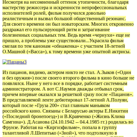
Несмотря на несомненный оттенок утопичности, благодаря
мастерству режиссера и искренности непрофессиональных
исполнителей ролей, фильм получился довольно
реалистичным и вызвал большой общественный резонанс.
Для своего времени он был новаторским. Многих откровенно
раздражал его пульсирующий ритм и затрагивание
болезненных социальных тем. Ведь время «чернухи» еще не
пришло, а проблемы уже существовали...Украсила фильм
смелая по тем канонам «обнаженка» с участием 18-летней
О.Машной («Васса»), к тому времени уже опытной актрисы.
Из пацанов, видимо, актером никто не стал. А.Зыков («Один
и без оружия») после своего второго фильма в кино больше не
появлялся. Ныне у него все в порядке, работает системным
администратором. А вот С.Наумов дважды отбывал срок,
причем впервые оказался за решеткой сразу после «Пацанов».
В представляемой ленте дебютировал 17-летний А.Полуян,
который после «Груза 200» стал главным маньяком
российского кино. Связаны с Беларусью актеры Е.Никитин
(«Последний бронепоезд») и В.Кравченко («Жизнь Клима
Самгина»). Д.Асанова (24.10.1942 -- 04.4.1985 гг.) родилась во
Фрунзе. Работая на «Киргизфильме», попала в группу
талантливой Л.Шепитько («Зной»), что подтолкнуло в