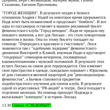
Добрина, Вера Смоляницкая, Валерий Жуков, Галина
Стаханова, Евгения Пресникова.
"ГОРОД ЖЕНЩИН". В результате неудач в бизнесе
отношения Андрея с Надей на некоторое время прерываются.
Надя хочет быть независимой и продолжает "бомбить". И вот
одна из пассажирок оставляет в машине рекламный буклет
феминистского клуба "Город женщин". Надя не придала ему
никакого значения, а вот для Люськи - это стало поворотным
моментом в жизни. Она по этому буклету попадает на
семинар: "Переродись в красивую и счастливую". Люся
знакомится там с "идейными лидерами" феминистского
движения Викторией и Клавой, вовлекая Надю в круговорот
"гендерных" семинаров-вечеринок, посвящённых
взаимоотношениям с мужской половиной. В результате этих
встреч Люська на самом деле перерождается. Она изменяет
свои пристрастия в одежде, скандально порывает с Юрасиком,
её дом становится явочной квартирой для "революционерок-
феминисток", а Бычков становится предметом
подобострастного изучения для членов клуба. В результате
одной из агрессивных "PR-акций" в театре, Люся попадает в
отделение милиции. На помощь приходит Надежда и
вытаскивает "влипшую" в историю Люську.
13.30
Сериал «СЛЕДОПЫТ"
.