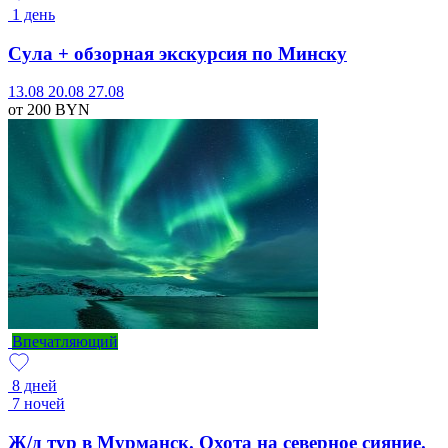
1 день
Сула + обзорная экскурсия по Минску
13.08
20.08
27.08
от 200
BYN
Впечатляющий
8 дней
7 ночей
Ж/д тур в Мурманск. Охота на северное сияние.