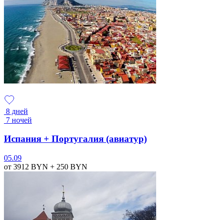
8 дней
7 ночей
Испания + Португалия (авиатур)
05.09
от 3912
BYN
+ 250
BYN