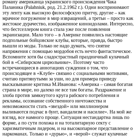
роману американца украинского происхождения Чака
Паланика (Palahniuk, род. 21.2.1962 г.). Одни воспринимают
эту ленту как высокую философскую притчу, другие – как
мрачное погружение в мир извращений, а третьи – просто как
жестокое дурачество, изображенное киноидолами. Интересно,
что бестселлером книга стала уже после появления
экранизации. Мало того – в Америке появились настоящие
подпольные бойцовские клубы, которые, правда, быстро
вышли из моды. Только не надо думать, что снятие
напряжения с помощью мордобоя есть нечто фантастическое.
Вспомните хотя бы сладострастный праздничный кулачный
бой в «Сибирском цирюльнике». Поэтому часто
встречающиеся в аннотациях суждения о том, что
происходящее в «Клубе» связано с социальными мотивами,
считаю притянутыми за уши, но для примера приведу
высказывание критика М.Иванова: «Америка – самая богатая
страна в мире, но далеко не все там богаты. Раздражение и
злоба против замкнутого круга рабского потребления и
рекламы, осознание собственного ничтожества и
невозможности стать «звездой» или миллионером
выливаются подчас в бунт, вандализм и насилие». На мой же
взгляд, все намного проще. Ситуация нестандартна лишь по
форме, а по сути похожа и на тоталитарную секту с
харизматичным лидером, и на высокопарное представление о
наркоманах. Только и «дурью», и «верой» служат кулачные