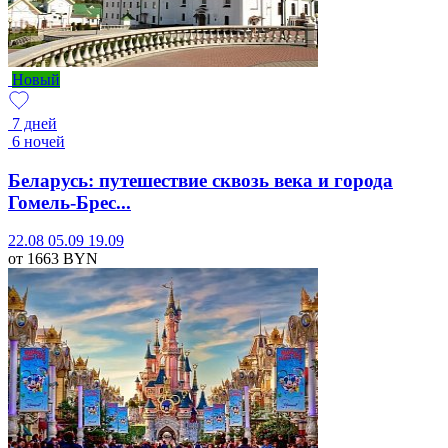
Новый
7 дней
6 ночей
Беларусь: путешествие сквозь века и города
Гомель-Брес...
22.08
05.09
19.09
от 1663
BYN