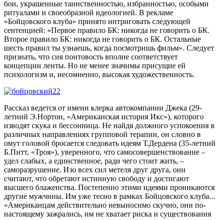
бои, украшенные таинственностью, избранностью, особыми
ритуалами и своеобразной идеологией. В рекламе
«Бойцовского клуба» принято интриговать следующей
сентенцией: «Первое правило БК: никогда не говорить о БК.
Второе правило БК: никогда не говорить о БК. Остальные
шесть правил ты узнаешь, когда посмотришь фильм». Следует
признать, что сия понтовость вполне соответствует
концепции ленты. Но не менее значимы присущие ей
психологизм и, несомненно, высокая художественность.
Рассказ ведется от имени клерка автокомпании Джека (29-
летний Э.Нортон, «Американская история Икс»), которого
изводят скука и бессонница. Не найдя должного успокоения в
различных направлениях групповой терапии, он словно в
омут головой бросается следовать идеям Т.Дердена (35-летний
Б.Питт, «Троя»), уверенного, что самосовершенствование –
удел слабых, а единственное, ради чего стоит жить, –
саморазрушение. Изо всех сил метеля друг друга, они
считают, что обретают истинную свободу и достигают
высшего блаженства. Постепенно этими идеями проникаются
другие мужчины. Им уже тесно в рамках Бойцовского клуба...
«Американцам действительно невыносимо скучно, они по-
настоящему зажрались, им не хватает риска и существования