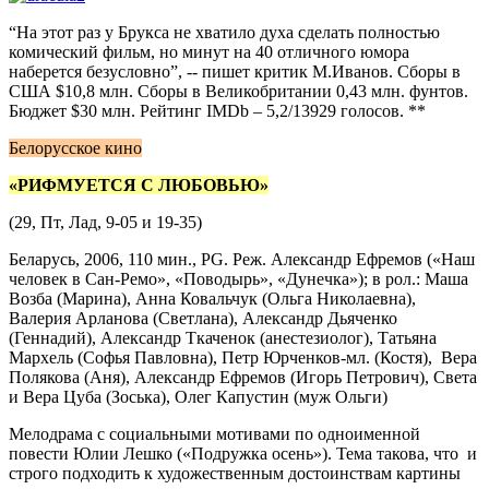
“На этот раз у Брукса не хватило духа сделать полностью
комический фильм, но минут на 40 отличного юмора
наберется безусловно”, -- пишет критик М.Иванов. Сборы в
США $10,8 млн. Сборы в Великобритании 0,43 млн. фунтов.
Бюджет $30 млн. Рейтинг IMDb – 5,2/13929 голосов. **
Белорусское кино
«РИФМУЕТСЯ С ЛЮБОВЬЮ»
(29, Пт, Лад, 9-05 и 19-35)
Беларусь, 2006, 110 мин., PG. Реж. Александр Ефремов («Наш
человек в Сан-Ремо», «Поводырь», «Дунечка»); в рол.: Маша
Возба (Марина), Анна Ковальчук (Ольга Николаевна),
Валерия Арланова (Светлана), Александр Дьяченко
(Геннадий), Александр Ткаченок (анестезиолог), Татьяна
Мархель (Софья Павловна), Петр Юрченков-мл. (Костя), Вера
Полякова (Аня), Александр Ефремов (Игорь Петрович), Света
и Вера Цуба (Зоська), Олег Капустин (муж Ольги)
Мелодрама с социальными мотивами по одноименной
повести Юлии Лешко («Подружка осень»). Тема такова, что и
строго подходить к художественным достоинствам картины