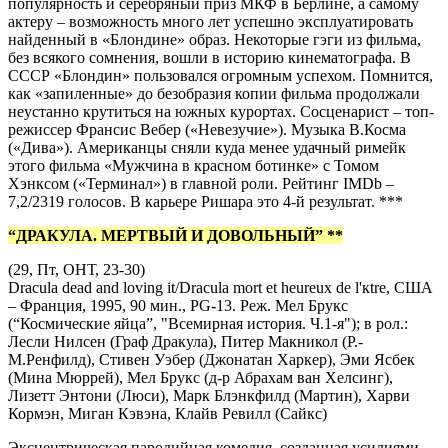
популярность и серебряный приз МКФ в Берлине, а самому
актеру – возможность много лет успешно эксплуатировать
найденный в «Блондине» образ. Некоторые гэги из фильма,
без всякого сомнения, вошли в историю кинематографа. В
СССР «Блондин» пользовался огромным успехом. Помнится,
как «запиленные» до безобразия копии фильма продолжали
неустанно крутиться на южных курортах. Сосценарист – топ-
режиссер Франсис Вебер («Невезучие»). Музыка В.Косма
(«Дива»). Американцы сняли куда менее удачный римейк
этого фильма «Мужчина в красном ботинке» с Томом
Хэнксом («Терминал») в главной роли. Рейтинг IMDb –
7,2/2319 голосов. В карьере Ришара это 4-й результат. ***
“ДРАКУЛА. МЕРТВЫЙ И ДОВОЛЬНЫЙ” **
(29, Пт, ОНТ, 23-30)
Dracula dead and loving it/Dracula mort et heureux de l'кtre, США
– Франция, 1995, 90 мин., PG-13. Реж. Мел Брукс
(“Космические яйца”, "Всемирная история. Ч.1-я"); в рол.:
Лесли Нилсен (Граф Дракула), Питер Макникол (Р.-
М.Ренфилд), Стивен Уэбер (Джонатан Харкер), Эми Ясбек
(Мина Мюррей), Мел Брукс (д-р Абрахам ван Хелсинг),
Лизетт Энтони (Люси), Марк Блэнкфилд (Мартин), Харви
Кормэн, Миган Кэвэна, Клайв Ревилл (Сайкс)
Эксцентрическая пародийная комедия, созданная усилиями