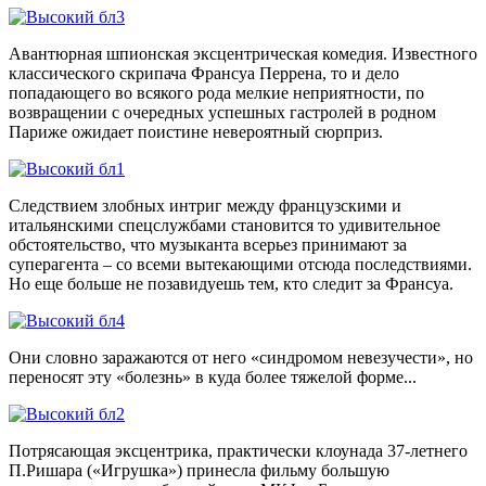
Авантюрная шпионская эксцентрическая комедия. Известного
классического скрипача Франсуа Перрена, то и дело
попадающего во всякого рода мелкие неприятности, по
возвращении с очередных успешных гастролей в родном
Париже ожидает поистине невероятный сюрприз.
Следствием злобных интриг между французскими и
итальянскими спецслужбами становится то удивительное
обстоятельство, что музыканта всерьез принимают за
суперагента – со всеми вытекающими отсюда последствиями.
Но еще больше не позавидуешь тем, кто следит за Франсуа.
Они словно заражаются от него «синдромом невезучести», но
переносят эту «болезнь» в куда более тяжелой форме...
Потрясающая эксцентрика, практически клоунада 37-летнего
П.Ришара («Игрушка») принесла фильму большую