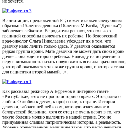
не хочется.
В аннотации, предложенной БТ, сюжет изложен следующим
образом: «15-летняя девочка (16-летняя М.Возба, "Дунечка")
заболевает лейкозом. Ее родители решают, что только за
границей способны вылечить их ребенка. Но белорусский
врач-онколог Ольга Николаевна убеждает их в том, что
девочку надо лечить только здесь. У девочки оказывается
редкая группа крови. Мать девочки не может дать свою кровь
дочке -- она ждет второго ребенка. Надежду на исцеление и
веру в возможность начать новую жизнь вселила врач-онколог,
у которой оказывается такая же группа крови, и которая стала
для пациентки второй мамой…».
Как рассказал режиссер А.Ефремов в интервью газете
«Рэспублiка», «это не просто история о врачах. Это фильм о
любви. О любви к детям, к профессии, к стране. История
девочки, заболевшей лейкозом, которую излечивают в
белорусской больнице, хотя ее отец не очень верит в то, что
такую болезнь можно вылечить в нашей стране. Это не
придуманная сладкая патриотическая история, а реальность.
Уровень отечественной медицины таков, что часто лечиться