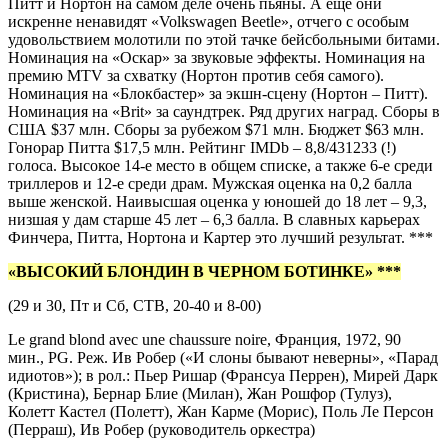
Питт и Нортон на самом деле очень пьяны. А еще они
искренне ненавидят «Volkswagen Beetle», отчего с особым
удовольствием молотили по этой тачке бейсбольными битами.
Номинация на «Оскар» за звуковые эффекты. Номинация на
премию MTV за схватку (Нортон против себя самого).
Номинация на «Блокбастер» за экшн-сцену (Нортон – Питт).
Номинация на «Brit» за саундтрек. Ряд других наград. Сборы в
США $37 млн. Сборы за рубежом $71 млн. Бюджет $63 млн.
Гонорар Питта $17,5 млн. Рейтинг IMDb – 8,8/431233 (!)
голоса. Высокое 14-е место в общем списке, а также 6-е среди
триллеров и 12-е среди драм. Мужская оценка на 0,2 балла
выше женской. Наивысшая оценка у юношей до 18 лет – 9,3,
низшая у дам старше 45 лет – 6,3 балла. В славных карьерах
Финчера, Питта, Нортона и Картер это лучший результат. ***
«ВЫСОКИЙ БЛОНДИН В ЧЕРНОМ БОТИНКЕ» ***
(29 и 30, Пт и Сб, СТВ, 20-40 и 8-00)
Le grand blond avec une chaussure noire, Франция, 1972, 90
мин., PG. Реж. Ив Робер («И слоны бывают неверны», «Парад
идиотов»); в рол.: Пьер Ришар (Франсуа Перрен), Мирей Дарк
(Кристина), Бернар Блие (Милан), Жан Рошфор (Тулуз),
Колетт Кастел (Полетт), Жан Карме (Морис), Поль Ле Персон
(Перраш), Ив Робер (руководитель оркестра)