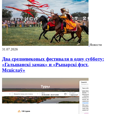
Новости
31.07.2026
Два средневековых фестиваля в одну субботу:
«Гальшанскі замак» и «Рыцарскі фэст.
Мсціслаў»