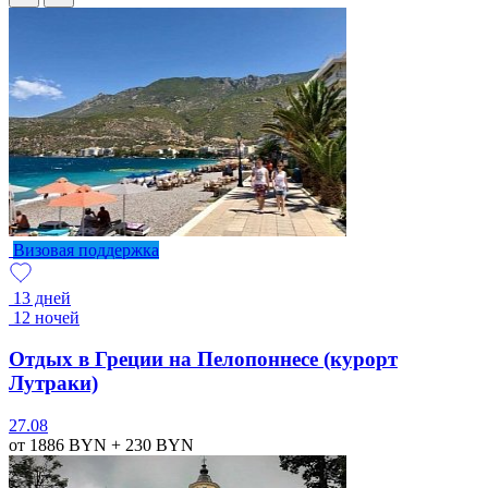
Визовая поддержка
13 дней
12 ночей
Отдых в Греции на Пелопоннесе (курорт
Лутраки)
27.08
от 1886
BYN
+ 230
BYN