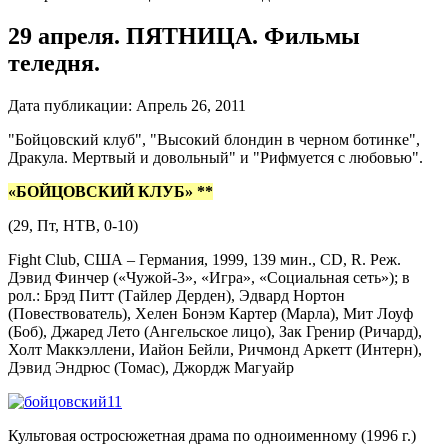
29 апреля. ПЯТНИЦА. Фильмы
теледня.
Дата публикации:
Апрель 26, 2011
"Бойцовский клуб", "Высокий блондин в черном ботинке",
Дракула. Мертвый и довольный" и "Рифмуется с любовью".
«БОЙЦОВСКИЙ КЛУБ» **
(29, Пт, НТВ, 0-10)
Fight Club, США – Германия, 1999, 139 мин., CD, R. Реж.
Дэвид Финчер («Чужой-3», «Игра», «Социальная сеть»); в
рол.: Брэд Питт (Тайлер Дерден), Эдвард Нортон
(Повествователь), Хелен Бонэм Картер (Марла), Мит Лоуф
(Боб), Джаред Лето (Ангельское лицо), Зак Гренир (Ричард),
Холт Маккэллени, Иайон Бейли, Ричмонд Аркетт (Интерн),
Дэвид Эндрюс (Томас), Джордж Магуайр
Культовая остросюжетная драма по одноименному (1996 г.)