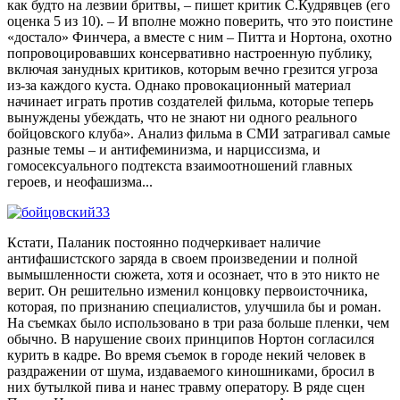
как будто на лезвии бритвы, – пишет критик С.Кудрявцев (его
оценка 5 из 10). – И вполне можно поверить, что это поистине
«достало» Финчера, а вместе с ним – Питта и Нортона, охотно
попровоцировавших консервативно настроенную публику,
включая занудных критиков, которым вечно грезится угроза
из-за каждого куста. Однако провокационный материал
начинает играть против создателей фильма, которые теперь
вынуждены убеждать, что не знают ни одного реального
бойцовского клуба». Анализ фильма в СМИ затрагивал самые
разные темы – и антифеминизма, и нарциссизма, и
гомосексуального подтекста взаимоотношений главных
героев, и неофашизма...
Кстати, Паланик постоянно подчеркивает наличие
антифашистского заряда в своем произведении и полной
вымышленности сюжета, хотя и осознает, что в это никто не
верит. Он решительно изменил концовку первоисточника,
которая, по признанию специалистов, улучшила бы и роман.
На съемках было использовано в три раза больше пленки, чем
обычно. В нарушение своих принципов Нортон согласился
курить в кадре. Во время съемок в городе некий человек в
раздражении от шума, издаваемого киношниками, бросил в
них бутылкой пива и нанес травму оператору. В ряде сцен