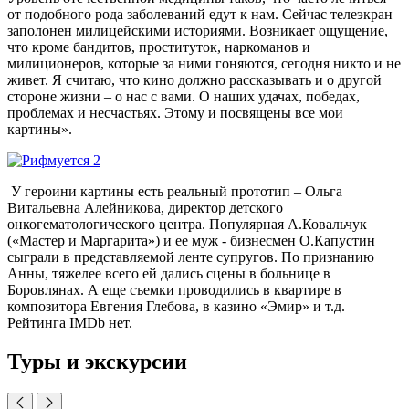
от подобного рода заболеваний едут к нам. Сейчас телеэкран
заполонен милицейскими историями. Возникает ощущение,
что кроме бандитов, проституток, наркоманов и
милиционеров, которые за ними гоняются, сегодня никто и не
живет. Я считаю, что кино должно рассказывать и о другой
стороне жизни – о нас с вами. О наших удачах, победах,
проблемах и несчастьях. Этому и посвящены все мои
картины».
У героини картины есть реальный прототип – Ольга
Витальевна Алейникова, директор детского
онкогематологического центра. Популярная А.Ковальчук
(«Мастер и Маргарита») и ее муж - бизнесмен О.Капустин
сыграли в представляемой ленте супругов. По признанию
Анны, тяжелее всего ей дались сцены в больнице в
Боровлянах. А еще съемки проводились в квартире в
композитора Евгения Глебова, в казино «Эмир» и т.д.
Рейтинга IMDb нет.
Туры и экскурсии