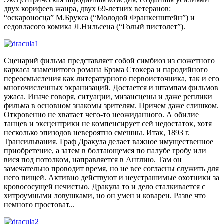
двух корифеев жанра, двух 69-летних ветеранов:
“оскароносца” М.Брукса (“Молодой Франкенштейн”) и
седовласого комика Л.Нильсена (“Голый пистолет”).
Сценарий фильма представляет собой симбиоз из сюжетного
каркаса знаменитого романа Брэма Стокера и пародийного
переосмысления как литературного первоисточника, так и его
многочисленных экранизаций. Достается и штампам фильмов
ужаса. Иначе говоря, ситуации, мизансцены и даже реплики
фильма в основном знакомы зрителям. Причем даже слишком.
Откровенно не хватает чего-то неожиданного. А обилие
танцев и эксцентрики не компенсирует сей недостаток, хотя
несколько эпизодов невероятно смешны. Итак, 1893 г.
Трансильвания. Граф Дракула делает важное имущественное
приобретение, а затем в болтающемся по палубе гробу или
вися под потолком, направляется в Англию. Там он
замечательно проводит время, но не все согласны служить для
него пищей. Активно действуют и неустрашимые охотники за
кровососущей нечистью. Дракула то и дело сталкивается с
хитроумными ловушками, но он умен и коварен. Разве что
немного простоват...