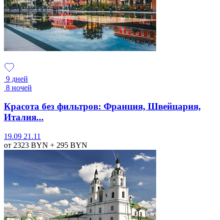
9 дней
8 ночей
Красота без фильтров: Франция, Швейцария,
Италия...
19.09
21.11
от 2323
BYN
+ 295
BYN