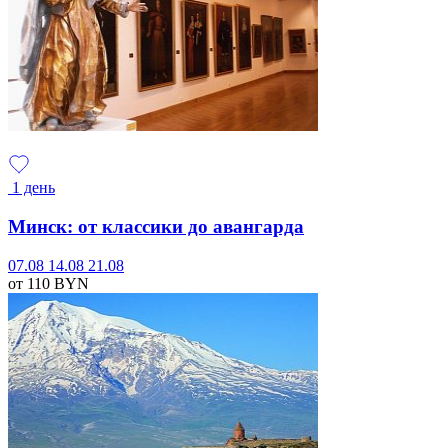
1 день
Минск: от классики до авангарда
07.08
14.08
21.08
от 110
BYN