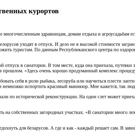
ственных курортов
ине многочисленным здравницам, домам отдыха и агроусадьбам е
елорусов уходят в отпуск. И дело не в высокой стоимости загр
дложить туристам. По данным Республиканского центра по оздор
й отпуск в санатории. В том месте, куда она приехала, путевки 
 в прошлом. «Здесь очень хорошо продуманный комплекс процеду
вать себя в роли рыбака, лесоруба или научиться плести лапти.
 и немножко испортить красивый маникюр. Мне кажется, так люди
али по исторической реконструкции. На один слет может приеха
на собственных загородных участках. «В санатории много лежат
тдохнуть для беларусов. А где и как - каждый решает сам. В зав