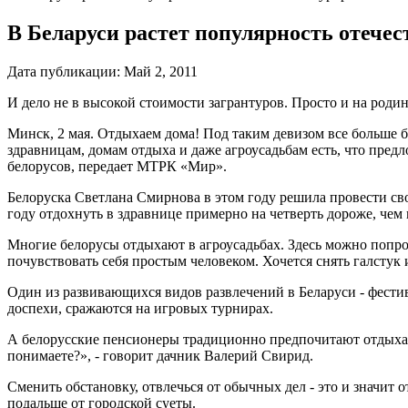
В Беларуси растет популярность отече
Дата публикации:
Май 2, 2011
И дело не в высокой стоимости загрантуров. Просто и на род
Минск, 2 мая. Отдыхаем дома! Под таким девизом все больше б
здравницам, домам отдыха и даже агроусадьбам есть, что пре
белорусов, передает МТРК «Мир».
Белоруска Светлана Смирнова в этом году решила провести сво
году отдохнуть в здравнице примерно на четверть дороже, чем
Многие белорусы отдыхают в агроусадьбах. Здесь можно попробо
почувствовать себя простым человеком. Хочется снять галстук
Один из развивающихся видов развлечений в Беларуси - фестив
доспехи, сражаются на игровых турнирах.
А белорусские пенсионеры традиционно предпочитают отдыхать 
понимаете?», - говорит дачник Валерий Свирид.
Сменить обстановку, отвлечься от обычных дел - это и значит о
подальше от городской суеты.