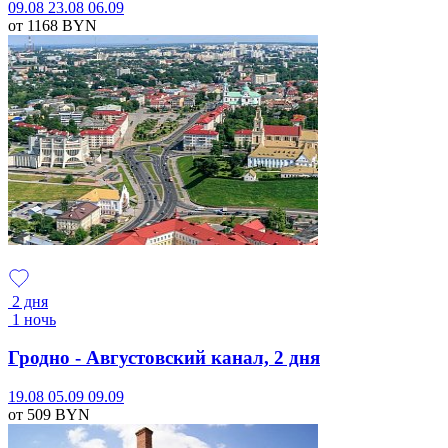
09.08
23.08
06.09
от 1168
BYN
2 дня
1 ночь
Гродно - Августовский канал, 2 дня
19.08
05.09
09.09
от 509
BYN