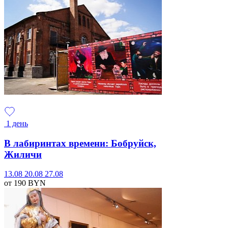
1 день
В лабиринтах времени: Бобруйск,
Жиличи
13.08
20.08
27.08
от 190
BYN