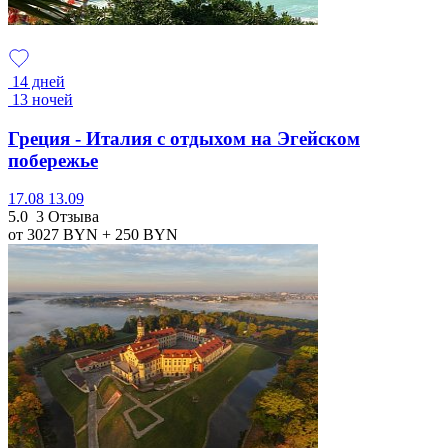
14 дней
13 ночей
Греция - Италия с отдыхом на Эгейском
побережье
17.08
13.09
5.0
3 Отзыва
от 3027
BYN
+ 250
BYN