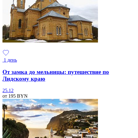
1 день
От замка до мельницы: путешествие по
Лидскому краю
25.12
от 195
BYN