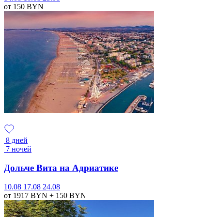
от 150
BYN
8 дней
7 ночей
Дольче Вита на Адриатике
10.08
17.08
24.08
от 1917
BYN
+ 150
BYN