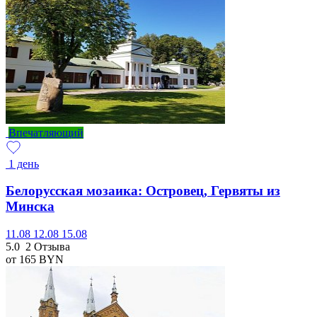
Впечатляющий
1 день
Белорусская мозаика: Островец, Гервяты из
Минска
11.08
12.08
15.08
5.0
2 Отзыва
от 165
BYN