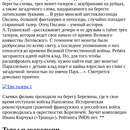
бересты-схемы, трех монет-талеров с зазубринами на рубцах,
а также загадочного слова, нацарапанного на бересте
латинскими буквами… В руки минской шестиклассницы
Оксаны, большой фантазерки и непоседы, случайно попадает
старинный талер. Отец Оксаны – ученый-историк
А.Тушинский --рассказывает дочери и ее друзьям о тайне трех
талеров, которая ведет свое начало от времен Великого
княжества Литовского. С течением лет монеты были
разбросаны по всему свету, а последнее упоминание о них
относится ко времени Великой Отечественной войны. Ребята
загораются идеей найти клад. Но, для того чтобы
расшифровать карту-схему, нужно найти еще две монеты!
Параллельно с детьми клад ищет и шайка взрослых во главе с
загадочной личностью по имени Паук…». Смотрится
довольно приятно.
Съемки фильма проходили на берегу Березины, где в свое
время отступали войска Наполеона. Историческая
реконструкция сражений французских и российских войск
производилась в окрестностях Кореличей. Звучат композиции
Ивана Кирчука («Троица»). Рейтинга IMDb нет. **
Туры и экскурсии