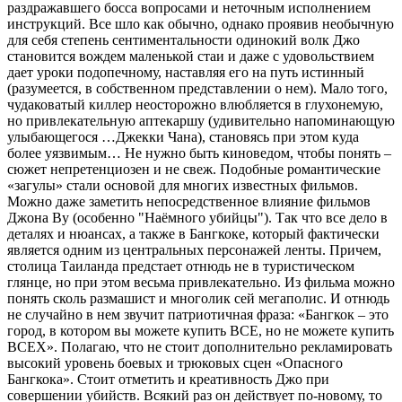
раздражавшего босса вопросами и неточным исполнением
инструкций. Все шло как обычно, однако проявив необычную
для себя степень сентиментальности одинокий волк Джо
становится вождем маленькой стаи и даже с удовольствием
дает уроки подопечному, наставляя его на путь истинный
(разумеется, в собственном представлении о нем). Мало того,
чудаковатый киллер неосторожно влюбляется в глухонемую,
но привлекательную аптекаршу (удивительно напоминающую
улыбающегося …Джекки Чана), становясь при этом куда
более уязвимым… Не нужно быть киноведом, чтобы понять –
сюжет непретенциозен и не свеж. Подобные романтические
«загулы» стали основой для многих известных фильмов.
Можно даже заметить непосредственное влияние фильмов
Джона Ву (особенно "Наёмного убийцы"). Так что все дело в
деталях и нюансах, а также в Бангкоке, который фактически
является одним из центральных персонажей ленты. Причем,
столица Таиланда предстает отнюдь не в туристическом
глянце, но при этом весьма привлекательно. Из фильма можно
понять сколь размашист и многолик сей мегаполис. И отнюдь
не случайно в нем звучит патриотичная фраза: «Бангкок – это
город, в котором вы можете купить ВСЕ, но не можете купить
ВСЕХ». Полагаю, что не стоит дополнительно рекламировать
высокий уровень боевых и трюковых сцен «Опасного
Бангкока». Стоит отметить и креативность Джо при
совершении убийств. Всякий раз он действует по-новому, то