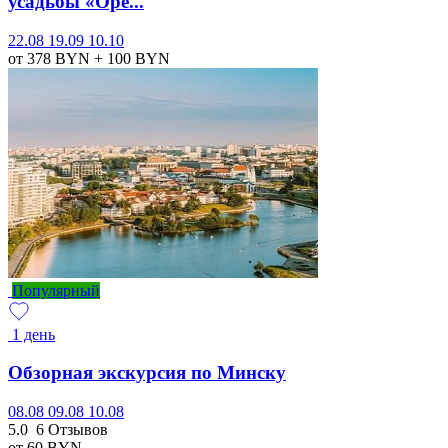
усадьбы «Оре...
22.08
19.09
10.10
от 378
BYN
+ 100
BYN
Популярный
1 день
Обзорная экскурсия по Минску
08.08
09.08
10.08
5.0
6 Отзывов
от 60
BYN