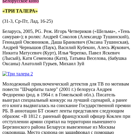
Белорусское кино
«ТРИ ТАЛЕРА»
(31-3, Ср-Пт, Лад, 16-25)
Беларусь, 2005, PG. Реж. Игорь Четвериков («Шельма», «Тень
самурая»); в ролях: Андрей Соколов (Александр Тушинский),
Геннадий Овсянников, Даша Бранкевич (Оксана Тушинская),
Андрей Чернышов (Паук), Василий Кубекин, Алесь Жукович,
Никита Матусевич (Курт), Илья Черепко, Павел Яскевич
(Лысый), Катя Семенова (Катя), Татьяна Веселова, (бабушка
Оксаны) Анатолий Гурьев, Михаил Зуй
Молодежный приключенческий детектив для ТВ по мотивам
повести "Шчарбаты талер" (2001 г.) белоруса Андрея
Федоренко (род. в 1964 г. в Гомельской обл.). Писатель
выиграл специальный конкурс на лучший сценарий, а ранее
его книга выдвигалась на соискание Государственной премии
РБ. В аннотации БТ сюжет ленты представлен следующим
образом: «В 1812 г. раненый французский офицер Коклен при
отступлении армии спрятал на территории нынешнего
Березинского района Беларуси вывезенные из Москвы
сокровища. Место схорона он зашифровал с помощью