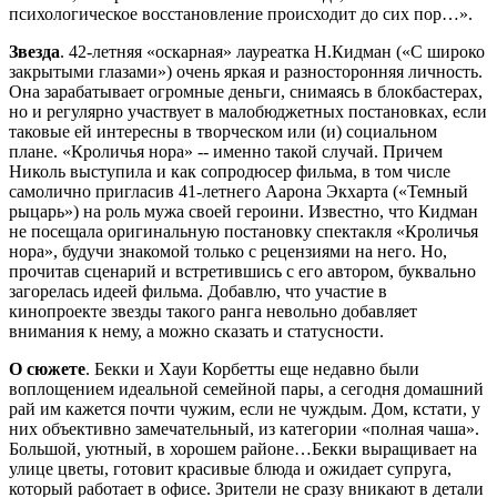
психологическое восстановление происходит до сих пор…».
Звезда
. 42-летняя «оскарная» лауреатка Н.Кидман («С широко
закрытыми глазами») очень яркая и разносторонняя личность.
Она зарабатывает огромные деньги, снимаясь в блокбастерах,
но и регулярно участвует в малобюджетных постановках, если
таковые ей интересны в творческом или (и) социальном
плане. «Кроличья нора» -- именно такой случай. Причем
Николь выступила и как сопродюсер фильма, в том числе
самолично пригласив 41-летнего Аарона Экхарта («Темный
рыцарь») на роль мужа своей героини. Известно, что Кидман
не посещала оригинальную постановку спектакля «Кроличья
нора», будучи знакомой только с рецензиями на него. Но,
прочитав сценарий и встретившись с его автором, буквально
загорелась идеей фильма. Добавлю, что участие в
кинопроекте звезды такого ранга невольно добавляет
внимания к нему, а можно сказать и статусности.
О сюжете
. Бекки и Хауи Корбетты еще недавно были
воплощением идеальной семейной пары, а сегодня домашний
рай им кажется почти чужим, если не чуждым. Дом, кстати, у
них объективно замечательный, из категории «полная чаша».
Большой, уютный, в хорошем районе…Бекки выращивает на
улице цветы, готовит красивые блюда и ожидает супруга,
который работает в офисе. Зрители не сразу вникают в детали