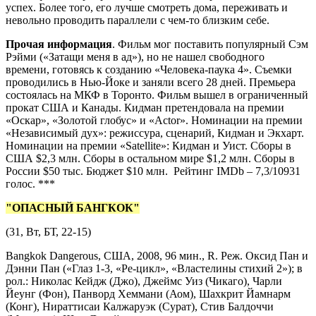
успех. Более того, его лучше смотреть дома, переживать и
невольно проводить параллели с чем-то близким себе.
Прочая информация
. Фильм мог поставить популярный Сэм
Рэйми («Затащи меня в ад»), но не нашел свободного
времени, готовясь к созданию «Человека-паука 4». Съемки
проводились в Нью-Йоке и заняли всего 28 дней. Премьера
состоялась на МКФ в Торонто. Фильм вышел в ограниченный
прокат США и Канады. Кидман претендовала на премии
«Оскар», «Золотой глобус» и «Actor». Номинации на премии
«Независимый дух»: режиссура, сценарий, Кидман и Экхарт.
Номинации на премии «Satellite»: Кидман и Уист. Сборы в
США $2,3 млн. Сборы в остальном мире $1,2 млн. Сборы в
России $50 тыс. Бюджет $10 млн. Рейтинг IMDb – 7,3/10931
голос. ***
"ОПАСНЫЙ БАНГКОК"
(31, Вт, БТ, 22-15)
Bangkok Dangerous, США, 2008, 96 мин., R. Реж. Оксид Пан и
Дэнни Пан («Глаз 1-3, «Ре-цикл», «Властелины стихий 2»); в
рол.: Николас Кейдж (Джо), Джеймс Уиз (Чикаго), Чарли
Йеунг (Фон), Панворд Хеммани (Аом), Шахкрит Йамнарм
(Конг), Нираттисаи Калжаруэк (Сурат), Стив Балдоччи