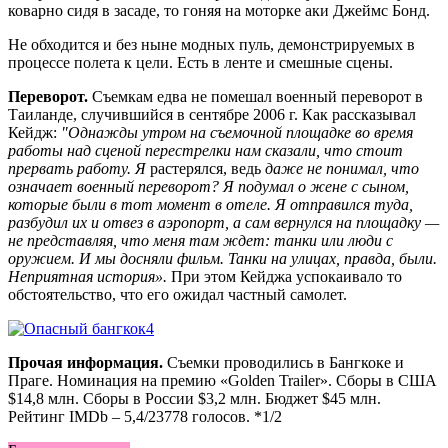
коварно сидя в засаде, то гоняя на моторке аки Джеймс Бонд.
Не обходится и без ныне модных пуль, демонстрируемых в
процессе полета к цели. Есть в ленте и смешные сцены.
Переворот.
Съемкам едва не помешал военный переворот в
Таиланде, случившийся в сентябре 2006 г. Как рассказывал
Кейдж:
"Однажды утром на съемочной площадке во время
работы над сценой перестрелки нам сказали, что стоит
прервать работу. Я
растерялся, ведь
даже не понимал, что
означает военный переворот? Я подумал о жене с сыном,
которые были в тот момент в отеле. Я отправился туда,
разбудил их и отвез в аэропорт, а сам вернулся на площадку —
не представляя, что меня там ждет: танки или люди с
оружием. И мы досняли фильм. Танки на улицах, правда, были.
Неприятная история».
При этом Кейджа успокаивало то
обстоятельство, что его ожидал частный самолет.
Прочая информация.
Съемки проводились в Бангкоке и
Праге. Номинация на премию «Golden Trailer». Сборы в США
$14,8 млн. Сборы в России $3,2 млн. Бюджет $45 млн.
Рейтинг IMDb – 5,4/23778 голосов. *1/2