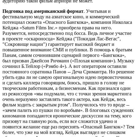
аудиторию такой фильм априори не может.
Подгонка под американский формат
. Учитывая и
фестивальную моду на азиатское кино, и коммерческий
потенциал сюжета «Опасного Бангкока», компания Николаса
Кейджа «Saturn Films Inc.» приобрела права на него.
Разумеется, непосредственно под босса. Ведь личное участие
в проекте «оскароносца» Кейджа ("Покидая Лас-Вегас",
"Сокровище нации") гарантирует высокий бюджет и
повышенное внимание СМИ и публики. В помощь к братьям
Панам, самим сочинившим сценарий первого «Бангкока»,
был призван Джейсон Ричманн («Плохая компания»). Музыку
сочинил Б.Тейлор («Рэмбо 4»). А вот оператором оставили
постоянного соратника Панов -- Деча Сримантра. Но решение
убить едва ли не самую оригинальную идею первоисточника
и сделать киллера говорящим, боюсь, пришло в голову не
творческим работникам, а бизнесменам. Как признался один
из режиссеров «мы подумали, что с точки зрения маркетинга
очень неразумно заставлять такого актера, как Кейдж, весь
фильм ходить с закрытым ртом". Получилось что то вроде --
«зачем палить из пушки по воробьям». В блоговых суждениях
киноманов попадаются иронические дискуссии на тему, кого
призовут на главную роль, если все сложится удачно и
появится желание еще раз переснять «Опасный Бангкок»? Тем
более, что уже на мой взгляд, Кейдж выглядел не слишком