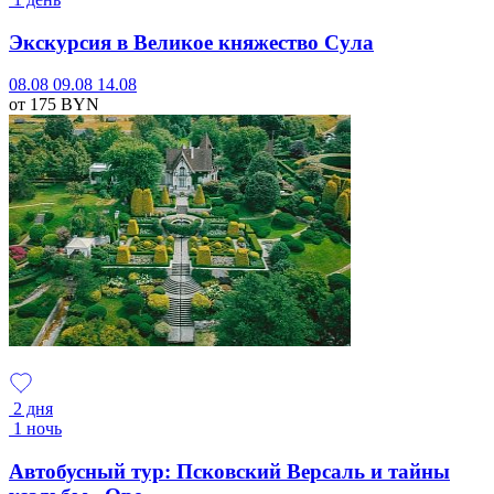
Экскурсия в Великое княжество Сула
08.08
09.08
14.08
от 175
BYN
2 дня
1 ночь
Автобусный тур: Псковский Версаль и тайны