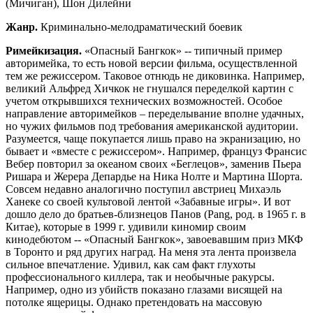
(Мичиган), Шон Дилейни
Жанр.
Криминально-мелодраматический боевик
Римейкизация.
«Опасный Бангкок» -- типичный пример
авторимейка, то есть новой версии фильма, осуществленной
тем же режиссером. Таковое отнюдь не диковинка. Например,
великий Альфред Хичкок не гнушался переделкой картин с
учетом открывшихся технических возможностей. Особое
направление авторимейков – переделывание вполне удачных,
но чужих фильмов под требования американской аудитории.
Разумеется, чаще покупается лишь право на экранизацию, но
бывает и «вместе с режиссером». Например, француз Франсис
Вебер повторил за океаном своих «Беглецов», заменив Пьера
Ришара и Жерера Депардье на Ника Нолте и Мартина Шорта.
Совсем недавно аналогично поступил австриец Михаэль
Ханеке со своей культовой лентой «Забавные игры». И вот
дошло дело до братьев-близнецов Панов (Pang, род. в 1965 г. в
Китае), которые в 1999 г. удивили киномир своим
кинодебютом -- «Опасный Бангкок», завоевавшим приз МКФ
в Торонто и ряд других наград. На меня эта лента произвела
сильное впечатление. Удивил, как сам факт глухоты
профессионального киллера, так и необычные ракурсы.
Например, одно из убийств показано глазами висящей на
потолке ящерицы. Однако претендовать на массовую