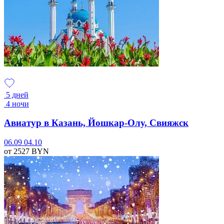
5 дней
4 ночи
Авиатур в Казань, Йошкар-Олу, Свияжск
06.09
04.10
от 2527
BYN