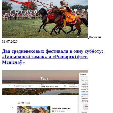
Новости
31.07.2026
Два средневековых фестиваля в одну субботу:
«Гальшанскі замак» и «Рыцарскі фэст.
Мсціслаў»