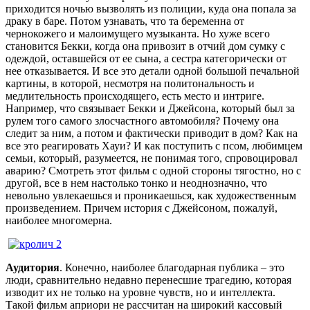
приходится ночью вызволять из полиции, куда она попала за
драку в баре. Потом узнавать, что та беременна от
чернокожего и малоимущего музыканта. Но хуже всего
становится Бекки, когда она привозит в отчий дом сумку с
одеждой, оставшейся от ее сына, а сестра категорически от
нее отказывается. И все это детали одной большой печальной
картины, в которой, несмотря на политональность и
медлительность происходящего, есть место и интриге.
Например, что связывает Бекки и Джейсона, который был за
рулем того самого злосчастного автомобиля? Почему она
следит за ним, а потом и фактически приводит в дом? Как на
все это реагировать Хауи? И как поступить с псом, любимцем
семьи, который, разумеется, не понимая того, спровоцировал
аварию? Смотреть этот фильм с одной стороны тягостно, но с
другой, все в нем настолько тонко и неоднозначно, что
невольно увлекаешься и проникаешься, как художественным
произведением. Причем история с Джейсоном, пожалуй,
наиболее многомерна.
Аудитория
. Конечно, наиболее благодарная публика – это
люди, сравнительно недавно перенесшие трагедию, которая
изводит их не только на уровне чувств, но и интеллекта.
Такой фильм априори не рассчитан на широкий кассовый