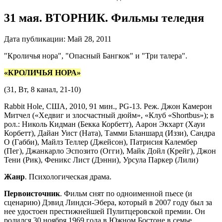
31 мая. ВТОРНИК. Фильмы теледня
Дата публикации:
Май 28, 2011
"Кроличья нора", "Опасный Бангкок" и "Три талера".
«КРОЛИЧЬЯ НОРА»
(31, Вт, 8 канал, 21-10)
Rabbit Hole, США, 2010, 91 мин., PG-13. Реж. Джон Камерон
Митчел («Хедвиг и злосчастный дюйм», «Клуб «Shortbus»); в
рол.: Николь Кидман (Бекка Корбетт), Аарон Экхарт (Хауи
Корбетт), Дайан Уист (Ната), Тамми Бланшард (Иззи), Сандра
О (Габби), Майлз Теллер (Джейсон), Патрисия Калембер
(Пег), Джанкарло Эспозито (Огги), Майк Дойл (Крейг), Джон
Тени (Рик), Феникс Лист (Дэнни), Урсула Паркер (Лили)
Жанр
. Психологическая драма.
Первоисточник
. Фильм снят по одноименной пьесе (и
сценарию) Дэвид Линдси-Эбера, который в 2007 году был за
нее удостоен престижнейшей Пулитцеровской премии. Он
родился 30 ноября 1969 года в Южном Бостоне в семье,