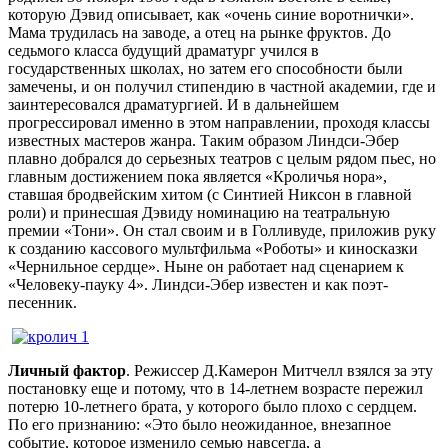
которую Дэвид описывает, как «очень синие воротнички».
Мама трудилась на заводе, а отец на рынке фруктов. До
седьмого класса будущий драматург учился в
государственных школах, но затем его способности были
замечены, и он получил стипендию в частной академии, где и
заинтересовался драматургией. И в дальнейшем
прогрессировал именно в этом направлении, проходя классы
известных мастеров жанра. Таким образом Линдси-Эбер
плавно добрался до серьезных театров с целым рядом пьес, но
главным достижением пока является «Кроличья нора»,
ставшая бродвейским хитом (с Синтией Никсон в главной
роли) и принесшая Дэвиду номинацию на театральную
премии «Тони». Он стал своим и в Голливуде, приложив руку
к созданию кассового мультфильма «Роботы» и киносказки
«Чернильное сердце». Ныне он работает над сценарием к
«Человеку-пауку 4». Линдси-Эбер известен и как поэт-
песенник.
Личный фактор
. Режиссер Д.Камерон Митчелл взялся за эту
постановку еще и потому, что в 14-летнем возрасте пережил
потерю 10-летнего брата, у которого было плохо с сердцем.
По его признанию: «Это было неожиданное, внезапное
событие, которое изменило семью навсегда, а