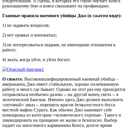
убедительным. А сцены, в которых его герой обучает Конга
рукопашному бою и вовсе смахивают на профанацию.
Главные правила наемного убийцы Джо (в сжатом виде):
1) не задавать вопросов;
2) нет правых и виноватых;
3) не интересоваться людьми, не имеющими отношения к
работе;
4) знать, когда уйти, и уйти богато
О сюжете.
Высококвалифицированный наемный убийца –
американец Джо имеет стабильную, хорошо оплачиваемую
работу и много где бывает. Однако на этот раз ему приходится
отправляться необычно далеко -- на другой конец света -- в
экзотический Бангкок. Именно здесь Джо должен выполнить
«оптовый» заказ -- порешить врагов безжалостного босса
местной мафии Сурата. Как обычно Джо нанимает себе
помощника из категории «человеческого отрепья». Такого и
ликвидировать на прощание не жалко и безопасно. Выбор
падает на заносчивого карманника Конга, долгое время