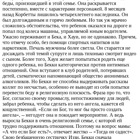
беды, произошедшей в этой семье. Она раскрывается
постепенно, вместе с характерами персонажей. 8 месяцев
назад Корбетты лишились четырехлетнего наследника. Он
был долгожданным и горячо любимым. Но так уж мрачно
сложились обстоятельства, что ребенок оказался на дороге и
попал под колеса машины, управляемой юным водителем.
Ужасно переживают и Бека, и Хауи, но не одинаково. Причем,
что отмечу особо, без помощи спиртных напитков или
наркотиков. Печаль мужчины более светла. Он старается не
досаждать этой темой супруге и лишь тихонько смотрит видео
с сыном. Более того, Хауи желает попытаться родить еще
одного ребенка, но Бекки категорически против интимных
отношений. Они вступают в клуб родителей, потерявших
детей, схематически напоминающий общество анонимных
алкоголиков. Но Бекки не способна выдерживать рассказы
коллег по несчастью, особенно ее выводят из себя попытки
перевести беду в религиозную плоскость. Фраза про то, что
Бог, согласно своему промыслу, непостижимому для людей,
забрал ребенка, чтобы сделать из него ангела, кажется ей
кощунственной. «Если он Бог, то мог бы просто создать
ангела», -- негодует она и покидает мероприятие. А ведь
выросла Бекки в очень религиозной семье, с которой ей
трудно поддерживать отношения. Поэтому на вопрос мамы:
«А что если Бог есть?», отвечает жестко -- «Тогда он садист».
Свою безбашенную сестричку Иззи, Бекки сначала