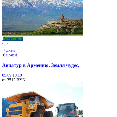
Авторский
7 дней
6 ночей
Авиатур в Армению. Земля чудес.
05.09
10.10
от 3512
BYN