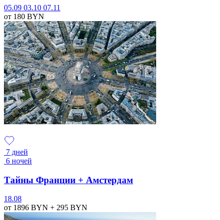
05.09
03.10
07.11
от 180
BYN
7 дней
6 ночей
Тайны Франции + Амстердам
18.08
от 1896
BYN
+ 295
BYN