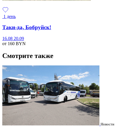
1 день
Таки-да, Бобруйск!
16.08
20.09
от 160
BYN
Смотрите также
Новости