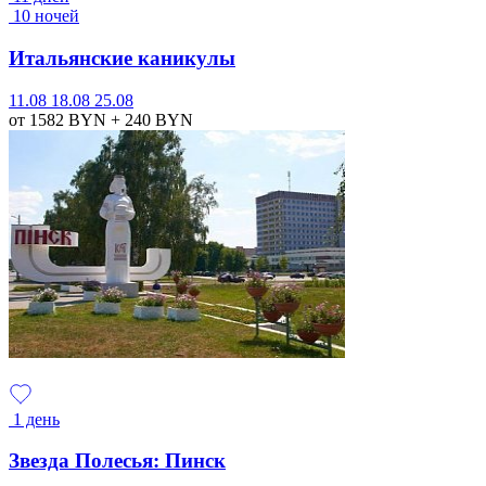
10 ночей
Итальянские каникулы
11.08
18.08
25.08
от 1582
BYN
+ 240
BYN
1 день
Звезда Полесья: Пинск