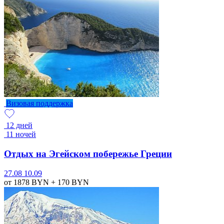
Визовая поддержка
12 дней
11 ночей
Отдых на Эгейском побережье Греции
27.08
10.09
от 1878
BYN
+ 170
BYN