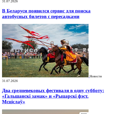
31.07.2026
В Беларуси появился сервис для поиска
автобусных билетов с пересадками
Новости
31.07.2026
Два средневековых фестиваля в одну субботу:
«Гальшанскі замак» и «Рыцарскі фэст.
Мсціслаў»