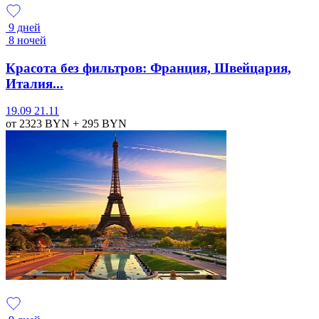
9 дней
8 ночей
Красота без фильтров: Франция, Швейцария,
Италия...
19.09
21.11
от 2323
BYN
+ 295
BYN