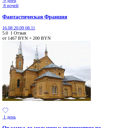
9 дней
8 ночей
Фантастическая Франция
16.08
20.09
08.11
5.0
1 Отзыв
от 1467
BYN
+ 200
BYN
1 день
От замка до мельницы: путешествие по