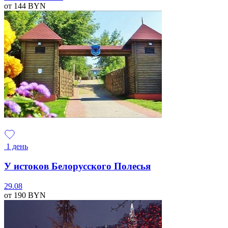
от 144
BYN
1 день
У истоков Белорусского Полесья
29.08
от 190
BYN