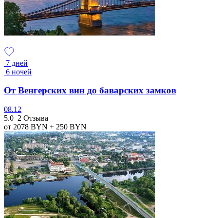
7 дней
6 ночей
От Венгерских вин до баварских замков
08.12
5.0
2 Отзыва
от 2078
BYN
+ 250
BYN