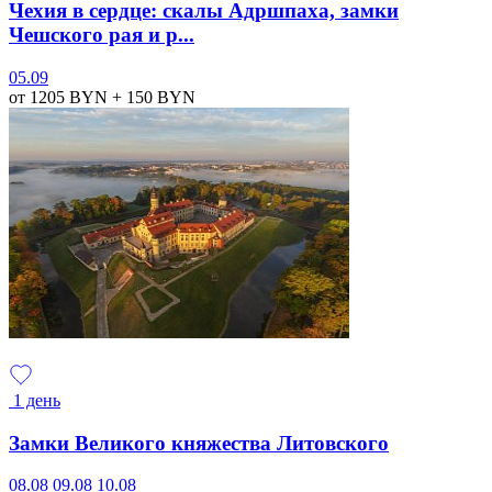
Чехия в сердце: скалы Адршпаха, замки
Чешского рая и р...
05.09
от 1205
BYN
+ 150
BYN
1 день
Замки Великого княжества Литовского
08.08
09.08
10.08