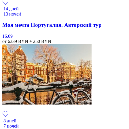
14 дней
13 ночей
Моя мечта Португалия. Авторский тур
16.09
от 6339
BYN
+ 250
BYN
8 дней
7 ночей