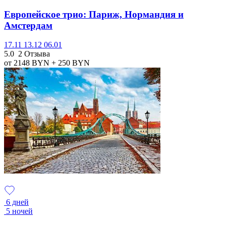
Европейское трио: Париж, Нормандия и
Амстердам
17.11
13.12
06.01
5.0
2 Отзыва
от 2148
BYN
+ 250
BYN
6 дней
5 ночей