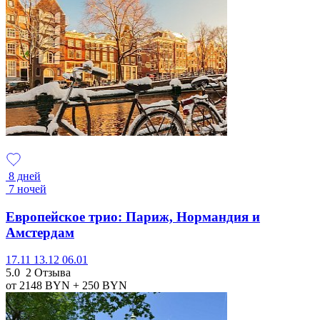
8 дней
7 ночей
Европейское трио: Париж, Нормандия и
Амстердам
17.11
13.12
06.01
5.0
2 Отзыва
от 2148
BYN
+ 250
BYN