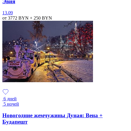
Эвия
13.09
от 3772
BYN
+ 250
BYN
6 дней
5 ночей
Новогодние жемчужины Дуная: Вена +
Будапешт