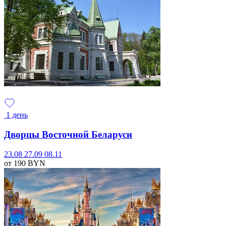
1 день
Дворцы Восточной Беларуси
23.08
27.09
08.11
от 190
BYN