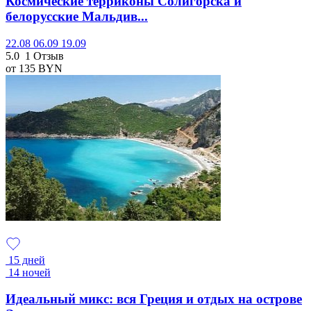
Космические терриконы Солигорска и
белорусские Мальдив...
22.08
06.09
19.09
5.0
1 Отзыв
от 135
BYN
15 дней
14 ночей
Идеальный микс: вся Греция и отдых на острове