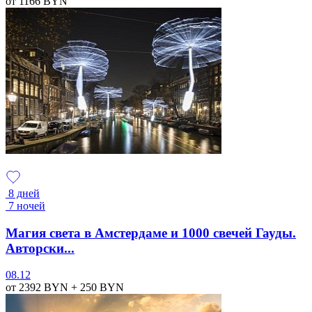
от 1166
BYN
8 дней
7 ночей
Магия света в Амстердаме и 1000 свечей Гауды.
Авторски...
08.12
от 2392
BYN
+ 250
BYN