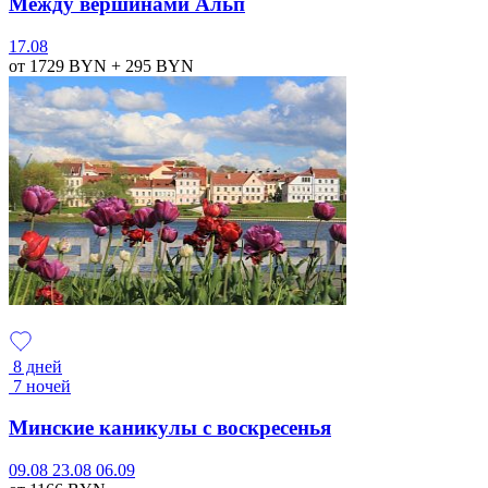
Между вершинами Альп
17.08
от 1729
BYN
+ 295
BYN
8 дней
7 ночей
Минские каникулы с воскресенья
09.08
23.08
06.09