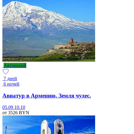
Авторский
7 дней
6 ночей
Авиатур в Армению. Земля чудес.
05.09
10.10
от 3526
BYN