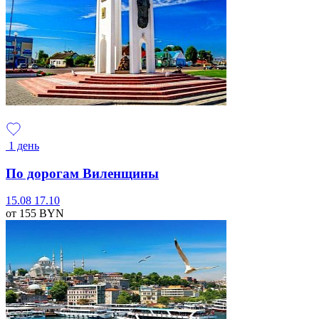
1 день
По дорогам Виленщины
15.08
17.10
от 155
BYN