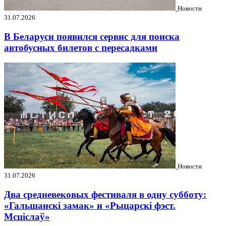
Новости
31.07.2026
В Беларуси появился сервис для поиска
автобусных билетов с пересадками
Новости
31.07.2026
Два средневековых фестиваля в одну субботу:
«Гальшанскі замак» и «Рыцарскі фэст.
Мсціслаў»