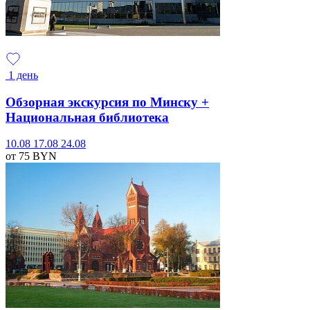
1 день
Обзорная экскурсия по Минску +
Национальная библиотека
10.08
17.08
24.08
от 75
BYN