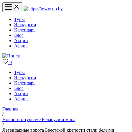
Туры
Экскурсии
Календарь
Блог
Акции
Афиша
0
Туры
Экскурсии
Календарь
Блог
Акции
Афиша
Главная
/
Новости о туризме Беларуси и мира
/
Легендарные ворота Брестской крепости стали белыми