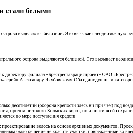
ти стали белыми
о острова выделяются белизной. Это вызывает неоднозначную р
нтрального острова выделяются белизной. Это вызывает неодно
я к директору филиала «Брестреставрацияпроект» ОАО «Брестре
-герой» Александру Якубовскому. Оба единодушны и категоричн
олько десятилетий (оборона крепости здесь ни при чем) под воз
ения, причем не только Холмских ворот, но и почти всей сохран
няются по мере поступления средств.
 проектирование велось на основе архивных документов. Проек
льным было решение не красить участки, поврежденные во время