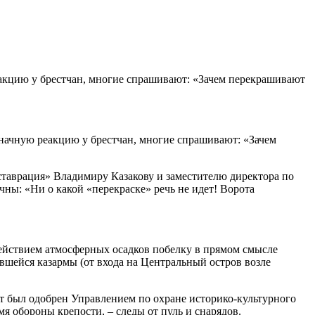
еакцию у брестчан, многие спрашивают: «Зачем перекрашивают
значную реакцию у брестчан, многие спрашивают: «Зачем
ставрация» Владимиру Казакову и заместителю директора по
ы: «Ни о какой «перекраске» речь не идет! Ворота
действием атмосферных осадков побелку в прямом смысле
ившейся казармы (от входа на Центральный остров возле
т был одобрен Управлением по охране историко-культурного
 обороны крепости, – следы от пуль и снарядов.