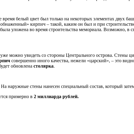
е время белый цвет был только на некоторых элементах двух баше
«обнаженный» кирпич – такой, каким он был и при строительстве к
а была уложена во время строительства мемориала. Возможно, в 
т уже можно увидеть со стороны Центрального острова. Стены ци
рпич
совершенно иного качества, нежели «царский», – это видн
будет обновлена
столярка
.
 На наружные стены нанесен специальный состав, который затем
утся примерно в
2 миллиарда рублей.