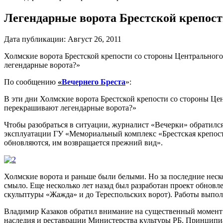
Легендарные ворота Брестской крепос
Дата публикации:
Август 26, 2011
Холмские ворота Брестской крепости со стороны Центральног
легендарные ворота?»
По сообщению
«
Вечернего Бреста
»:
В эти дни Холмские ворота Брестской крепости со стороны Це
перекрашивают легендарные ворота?»
Чтобы разобраться в ситуации, журналист «Вечерки» обратилс
эксплуатации ГУ «Мемориальный комплекс «Брестская крепость
обновляются, им возвращается прежний вид».
Холмские ворота и раньше были белыми. Но за последние неск
смыло. Еще несколько лет назад был разработан проект обновл
скульптуры «Жажда» и до Тереспольских ворот). Работы выпол
Владимир Казаков обратил внимание на существенный момент:
наследия и реставрации Министерства культуры РБ. Принципиа