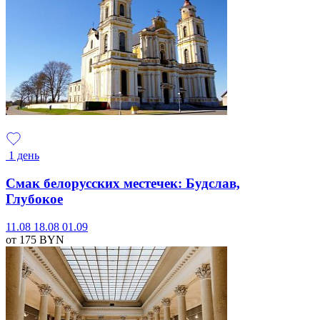
1 день
Смак белорусских местечек: Будслав,
Глубокое
11.08
18.08
01.09
от 175
BYN