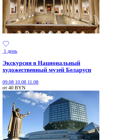
1 день
Экскурсия в Национальный
художественный музей Беларуси
09.08
10.08
11.08
от 40
BYN