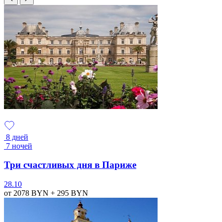
8 дней
7 ночей
Три счастливых дня в Париже
28.10
от 2078
BYN
+ 295
BYN