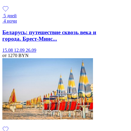
5 дней
4 ночи
Беларусь: путешествие сквозь века и
города. Брест-Минс...
15.08
12.09
26.09
от 1270
BYN