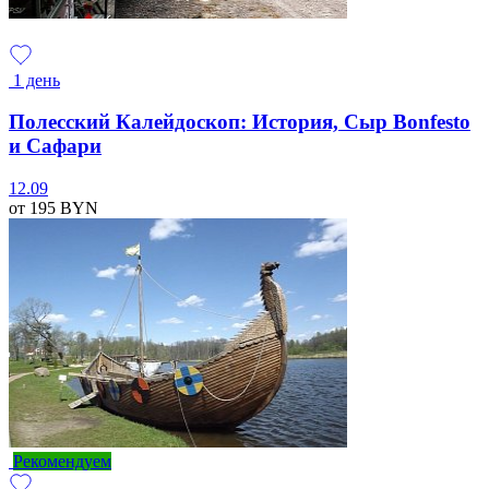
1 день
Полесский Калейдоскоп: История, Сыр Bonfesto
и Сафари
12.09
от 195
BYN
Рекомендуем