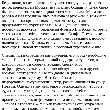
Безусловно, к нам приезжают туристы из других стран, но
поток приезжих из Москвы значительно больше, и глупо было
бы не использовать потенциал этого мегаполиса. Мы много
работаем над продвижением региона за рубежом, в том числе
два раза в год организовывая рекламные туры для
представителей турбизнеса и СМИ. Один из наших
последних проектов – рекламный фильм о Витебске, который
мы заказали витебской телекомпании «Скиф». Съемки уже
ведутся. Предположительно фильм будет завершен к ноябрю
нынешнего года. К слову, его за чашечкой кофе сможет
посмотреть любой желающий в гостиной турсалона «Илва».
Специалисты отрасли не раз отмечали, что городу необходим
мощный центр информационной поддержки туристов, в
котором были бы собраны воедино сведения об
инфраструктуре, экскурсионном обслуживании и других
возможностях региона. Не так давно Национальным
агентством по туризму в Витебске был открыт
информационно-туристский центр, размещавшийся на улице
Правды. Однако ввиду неудачного расположения – туристы
туда попросту не доходили, а также сложностей с
финансированием, центр был закрыт. «Частной организации
проще руководить информационным центром, – пояснила
Лариса Петровская. – Мы как коммерческая структура сами
распоряжаемся своими доходами и часть прибыли можем