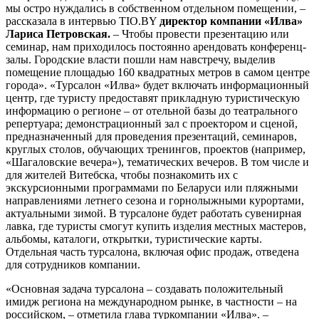
мы остро нуждались в собственном отдельном помещении, –
рассказала в интервью TIO.BY
директор компании «Илва»
Лариса Петровская.
– Чтобы провести презентацию или
семинар, нам приходилось постоянно арендовать конференц-
залы. Городские власти пошли нам навстречу, выделив
помещение площадью 160 квадратных метров в самом центре
города». «Турсалон «Илва» будет включать информационный
центр, где туристу предоставят прикладную туристическую
информацию о регионе – от отельной базы до театрального
репертуара; демонстрационный зал с проектором и сценой,
предназначенный для проведения презентаций, семинаров,
круглых столов, обучающих тренингов, проектов (например,
«Шагаловские вечера»), тематических вечеров. В том числе и
для жителей Витебска, чтобы познакомить их с
экскурсионными программами по Беларуси или пляжными
направлениями летнего сезона и горнолыжными курортами,
актуальными зимой. В турсалоне будет работать сувенирная
лавка, где туристы смогут купить изделия местных мастеров,
альбомы, каталоги, открытки, туристические карты.
Отдельная часть турсалона, включая офис продаж, отведена
для сотрудников компании.
«Основная задача турсалона – создавать положительный
имидж региона на международном рынке, в частности – на
российском, – отметила глава туркомпании «Илва». –