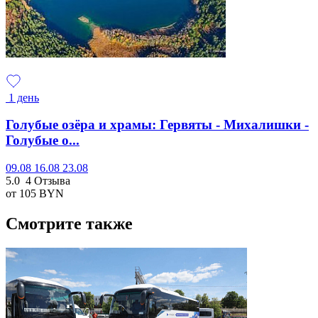
1 день
Голубые озёра и храмы: Гервяты - Михалишки -
Голубые о...
09.08
16.08
23.08
5.0
4 Отзыва
от 105
BYN
Смотрите также