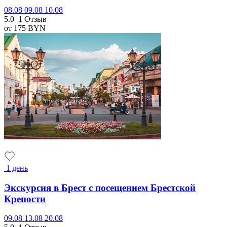
08.08
09.08
10.08
5.0
1 Отзыв
от 175
BYN
1 день
Экскурсия в Брест с посещением Брестской
Крепости
09.08
13.08
20.08