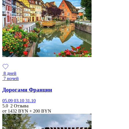
8 дней
7 ночей
Дорогами Франции
05.09
03.10
31.10
5.0
2 Отзыва
от 1432
BYN
+ 200
BYN