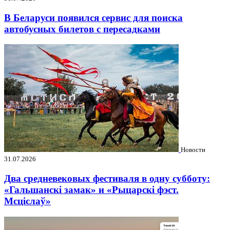
В Беларуси появился сервис для поиска
автобусных билетов с пересадками
Новости
31.07.2026
Два средневековых фестиваля в одну субботу:
«Гальшанскі замак» и «Рыцарскі фэст.
Мсціслаў»