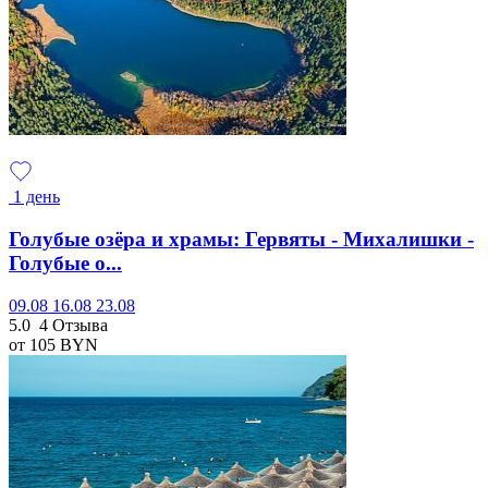
1 день
Голубые озёра и храмы: Гервяты - Михалишки -
Голубые о...
09.08
16.08
23.08
5.0
4 Отзыва
от 105
BYN