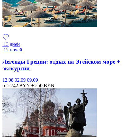
13 дней
12 ночей
Легенды Греции: отдых на Эгейском море +
экскурсии
12.08
02.09
09.09
от 2742
BYN
+ 250
BYN