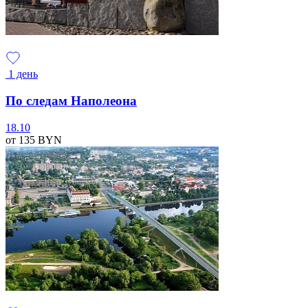
1 день
По следам Наполеона
18.10
от 135
BYN