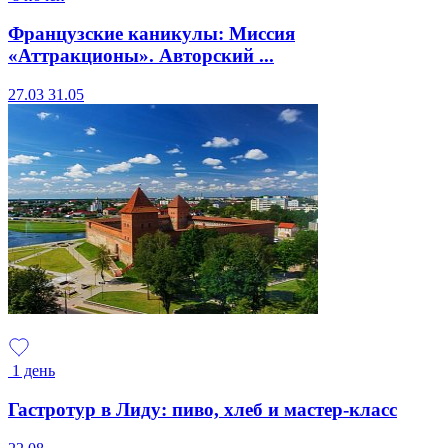
Французские каникулы: Миссия
«Аттракционы». Авторский ...
27.03
31.05
1 день
Гастротур в Лиду: пиво, хлеб и мастер-класс