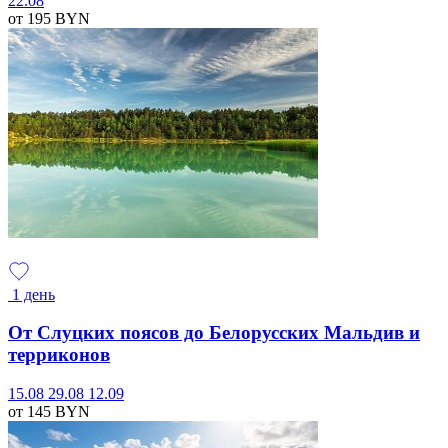
22.08
от 195
BYN
1 день
От Слуцких поясов до Белорусских Мальдив и
терриконов
15.08
29.08
12.09
от 145
BYN