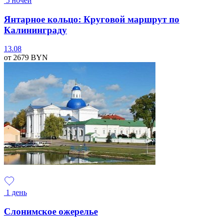
5 ночей
Янтарное кольцо: Круговой маршрут по
Калининграду
13.08
от 2679
BYN
1 день
Слонимское ожерелье