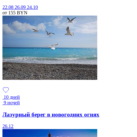
22.08
26.09
24.10
от 155
BYN
10 дней
9 ночей
Лазурный берег в новогодних огнях
26.12