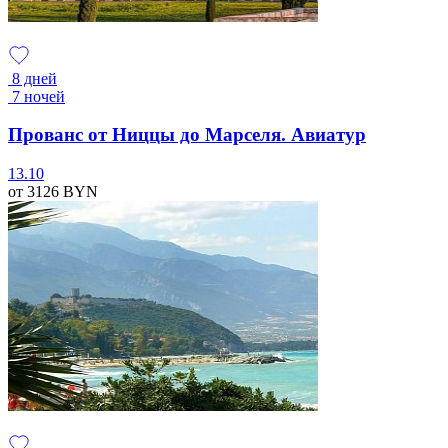
8 дней
7 ночей
Прованс от Ниццы до Марселя. Авиатур
13.10
от 3126
BYN