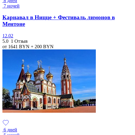
8 дней
7 ночей
Карнавал в Ницце + Фестиваль лимонов в
Ментоне
12.02
5.0
1 Отзыв
от 1641
BYN
+ 200
BYN
6 дней