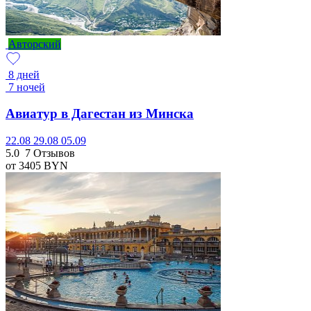
Авторский
8 дней
7 ночей
Авиатур в Дагестан из Минска
22.08
29.08
05.09
5.0
7 Отзывов
от 3405
BYN