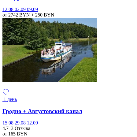
12.08
02.09
09.09
от 2742
BYN
+ 250
BYN
1 день
Гродно + Августовский канал
15.08
29.08
12.09
4.7
3 Отзыва
от 165
BYN