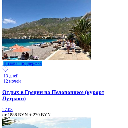
Визовая поддержка
13 дней
12 ночей
Отдых в Греции на Пелопоннесе (курорт
Лутраки)
27.08
от 1886
BYN
+ 230
BYN