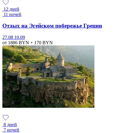
12 дней
11 ночей
Отдых на Эгейском побережье Греции
27.08
10.09
от 1886
BYN
+ 170
BYN
8 дней
7 ночей