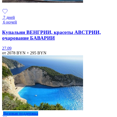
7 дней
6 ночей
Купальни ВЕНГРИИ, красоты АВСТРИИ,
очарование БАВАРИИ
27.09
от 2078
BYN
+ 295
BYN
Визовая поддержка