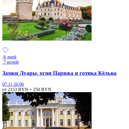
8 дней
7 ночей
Замки Луары, огни Парижа и готика Кёльна
07.11
20.06
от 2153
BYN
+ 250
BYN