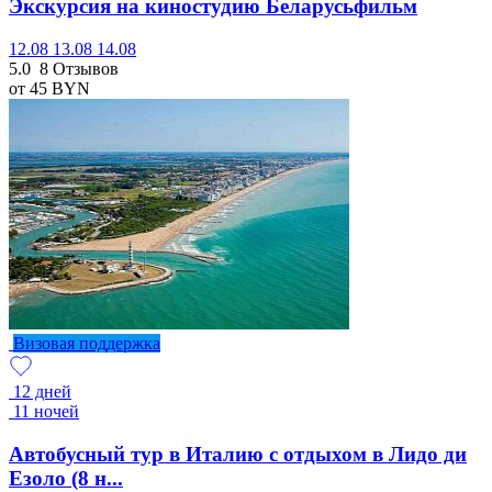
Экскурсия на киностудию Беларусьфильм
12.08
13.08
14.08
5.0
8 Отзывов
от 45
BYN
Визовая поддержка
12 дней
11 ночей
Автобусный тур в Италию с отдыхом в Лидо ди
Езоло (8 н...