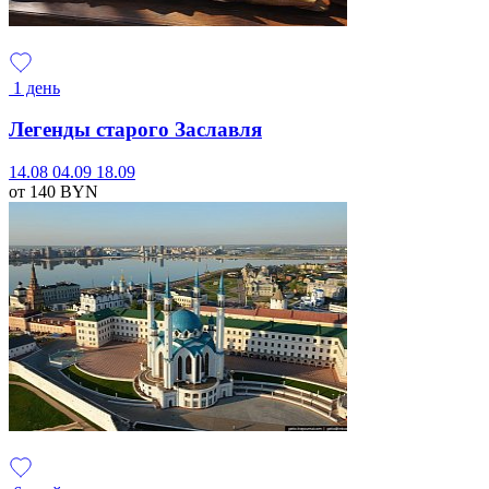
1 день
Легенды старого Заславля
14.08
04.09
18.09
от 140
BYN